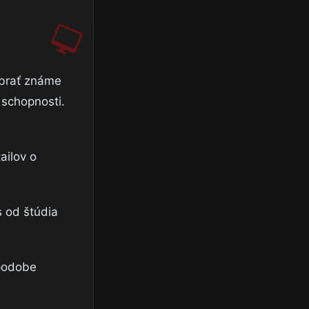
ybrať známe
 schopnosti.
ailov o
 od štúdia
 podobe