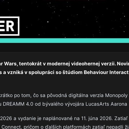
r Wars, tentokrát v modernej videohernej verzii. Novi
s a vzniká v spolupráci so štúdiom Behaviour Interact
rátko po tom, čo sa pôvodná digitálna verzia Monopoly
ru DREAMM 4.0 od bývalého vývojára LucasArts Aarona 
 2026 a vydanie je naplánované na 11. júna 2026. Zatiaľ
 Connect, pričom o ďalších platformách zatiaľ nepadli ž