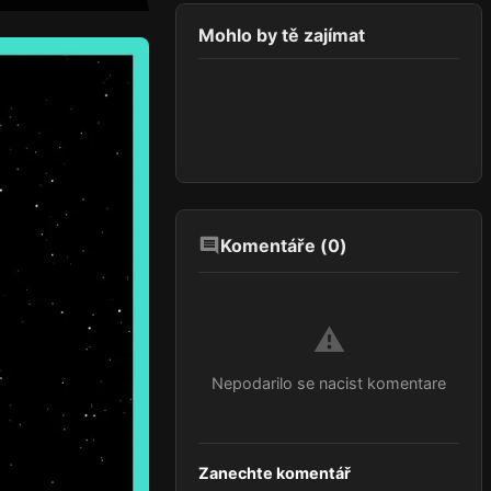
Mohlo by tě zajímat
Komentáře (
0
)
⚠️
Nepodarilo se nacist komentare
Zanechte komentář