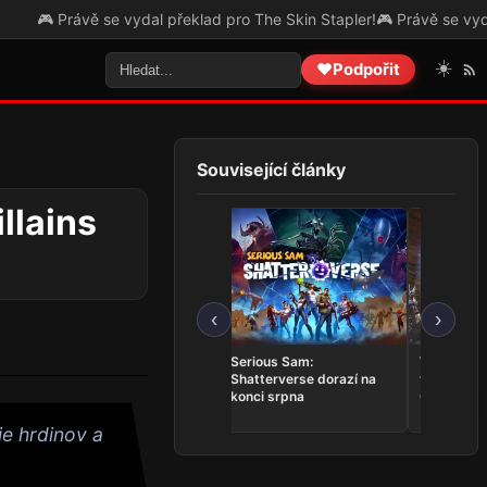
Právě se vydal překlad pro The Skin Stapler!
🎮 Právě se vydal přek
☀️
❤️
Podpořit
Související články
llains
‹
›
Trails in the Sky 2nd
Serious Sam:
Whitestra
Chapter se představuje v
Shatterverse dorazí na
vrací do T
novém tříminutovém
konci srpna
Online v k
traileru
e hrdinov a