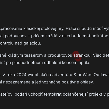
pracovanie klasickej stolovej hry. Hráči si budú môcť v
v aj padouchov – pričom každá z nich bude mať unikátne
kontrolu nad galaxiou.
nené krátkym teaserom a produktovou stránkou. Viac det
ísť pri plnohodnotnom odhalení koncom apríla.
. V roku 2024 vydal akčnú adventúru Star Wars Outlaws
mi nezaznamenala jednoznačne pozitívne ohlasy.
ateľovi podarí uchopiť tentokrát odľahčenejší projekt v