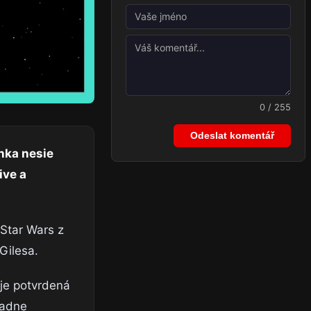
0 / 255
Odeslat komentář
nka nesie
ive a
 Star Wars z
Gilesa.
 je potvrdená
iadne