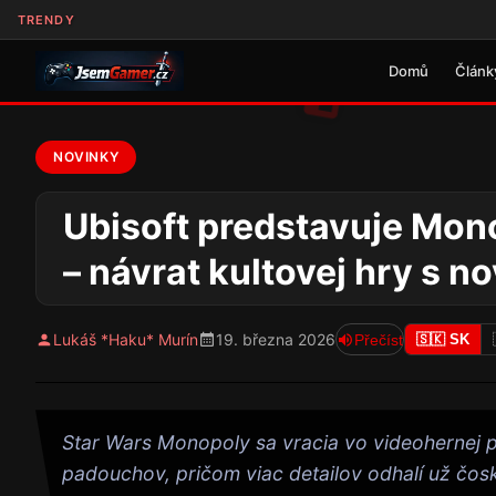
TRENDY
Domů
Článk
NOVINKY
Ubisoft predstavuje Mono
– návrat kultovej hry s 
Lukáš *Haku* Murín
19. března 2026
Přečíst
🇸🇰 SK
Star Wars Monopoly sa vracia vo videohernej 
padouchov, pričom viac detailov odhalí už čos