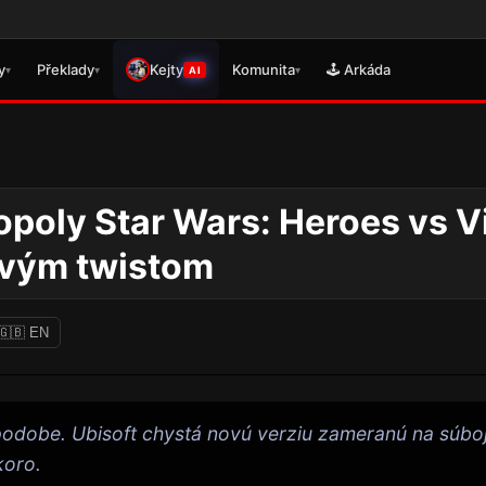
🎮 
y
Překlady
Kejty
Komunita
🕹️ Arkáda
▾
▾
▾
AI
poly Star Wars: Heroes vs Vi
novým twistom
🇬🇧 EN
podobe. Ubisoft chystá novú verziu zameranú na súboj
koro.