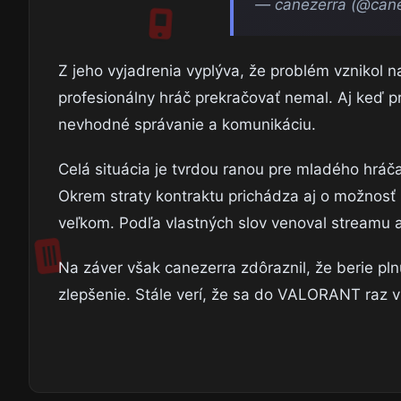
— canezerra (@can
Z jeho vyjadrenia vyplýva, že problém vznikol n
profesionálny hráč prekračovať nemal. Aj keď pr
nevhodné správanie a komunikáciu.
Celá situácia je tvrdou ranou pre mladého hráča
Okrem straty kontraktu prichádza aj o možnosť
veľkom. Podľa vlastných slov venoval streamu 
Na záver však canezerra zdôraznil, že berie pl
zlepšenie. Stále verí, že sa do VALORANT raz v