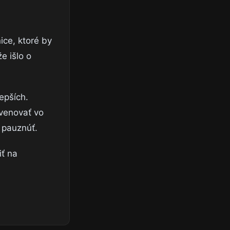
ice, ktoré by
e išlo o
epších.
 venovať vo
 pauznúť.
iť na