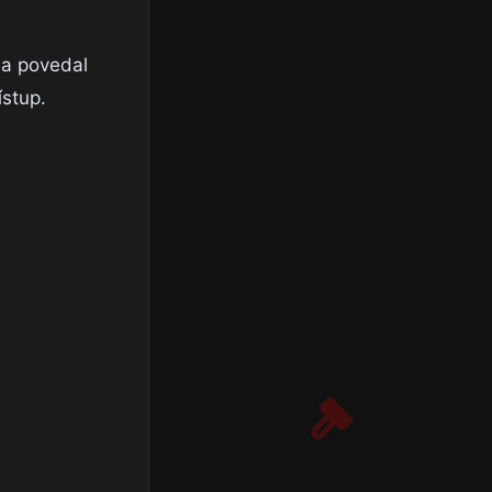
o a povedal
ístup.