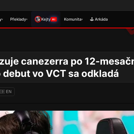
🎮 Práv
y
Překlady
Kejty
Komunita
🕹️ Arkáda
▾
▾
▾
AI
uje canezerra po 12-mesa
o debut vo VCT sa odkladá
🇧 EN