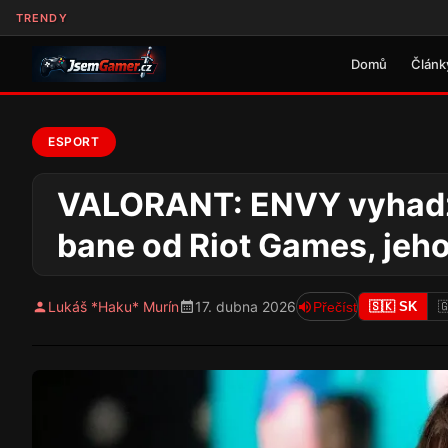
TRENDY
Domů
Článk
ESPORT
VALORANT: ENVY vyhadz
bane od Riot Games, jeh
Lukáš *Haku* Murín
17. dubna 2026
Přečíst
🇸🇰 SK
