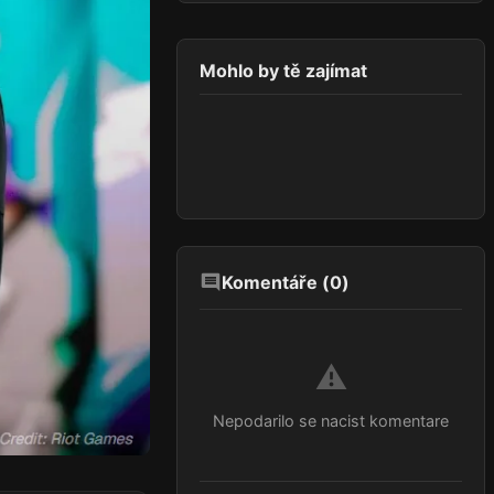
Mohlo by tě zajímat
Komentáře (
0
)
⚠️
Nepodarilo se nacist komentare