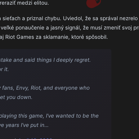
eraziť medzi elitou.
h sieťach a priznal chybu. Uviedol, že sa správal nezrel
 veľké ponaučenie a jasný signál, že musí zmeniť svoj pr
aj Riot Games za sklamanie, ktoré spôsobil.
take and said things I deeply regret.
 it.
my fans, Envy, Riot, and everyone who
let you down.
 playing this game, I’ve wanted to be the
ve years I’ve put in…