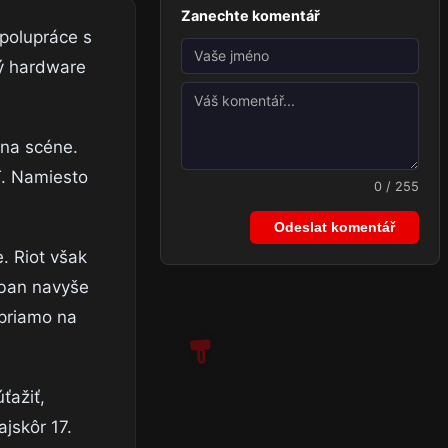
Zanechte komentář
polupráce s
ý hardware
 na scéne.
T. Namiesto
0 / 255
Odeslat komentář
. Riot však
 ban navyše
priamo na
ťažiť,
jskôr 17.