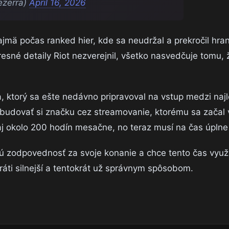
ezerra)
April 16, 2026
ajmä počas ranked hier, kde sa neudržal a prekročil hran
esné detaily Riot nezverejnil, všetko nasvedčuje tomu, ž
, ktorý sa ešte nedávno pripravoval na vstup medzi najl
 budovať si značku cez streamovanie, ktorému sa začal
aj okolo 200 hodín mesačne, no teraz musí na čas úplne
nú zodpovednosť za svoje konanie a chce tento čas využ
ráti silnejší a tentokrát už správnym spôsobom.