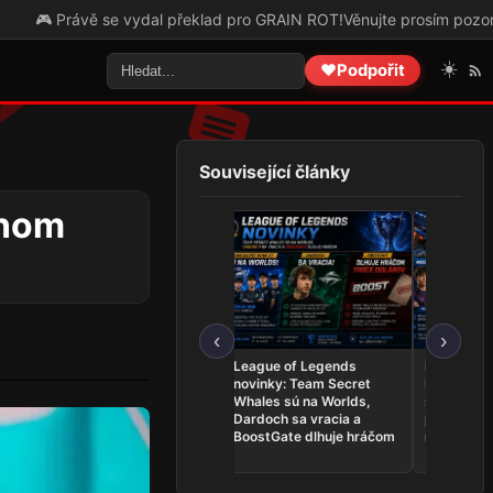
ě se vydal překlad pro GRAIN ROT!
Věnujte prosím pozornost tomut
☀️
❤️
Podpořit
Související články
čnom
‹
›
Najnovšie e-športové
League of Legends
Rocket Le
udalosti 1. – 8. 8.: PR
novinky: Team Secret
Mech a pro
získal historickú trofej,
Whales sú na Worlds,
šancu na 
SINNERS bojujú o EWC a
Dardoch sa vracia a
postupe n
Praha žije Open Cupom
BoostGate dlhuje hráčom
nechce poľ