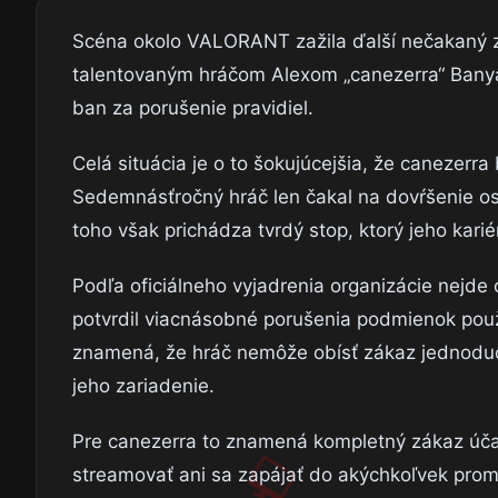
Scéna okolo VALORANT zažila ďalší nečakaný z
talentovaným hráčom Alexom „canezerra“ Bany
ban za porušenie pravidiel.
Celá situácia je o to šokujúcejšia, že canezerr
Sedemnásťročný hráč len čakal na dovŕšenie os
toho však prichádza tvrdý stop, ktorý jeho kari
Podľa oficiálneho vyjadrenia organizácie nejde 
potvrdil viacnásobné porušenia podmienok použ
znamená, že hráč nemôže obísť zákaz jednoduc
jeho zariadenie.
Pre canezerra to znamená kompletný zákaz účas
streamovať ani sa zapájať do akýchkoľvek promo 