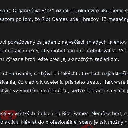
vrat. Organizácia ENVY oznámila okamžité ukončenie s
aszom po tom, čo Riot Games udelil hráčovi 12-mesačn
a bol považovaný za jeden z najväčších mladých talentov
emnástich rokov, aby mohol oficiálne debutovať vo VC
éru výrazne brzdí ešte pred jej skutočným začiatkom.
o cheatovanie, čo býva pri takýchto trestoch najčastejšie
ívania, čo viedlo k udeleniu prísneho trestu. Hardware
hým vytvorením nového účtu, keďže blokácia sa viaže 
ti vo všetkých tituloch od Riot Games. Nemôže hrať, sú
aktivít. Návrat do profesionálnej scény je tak možný na