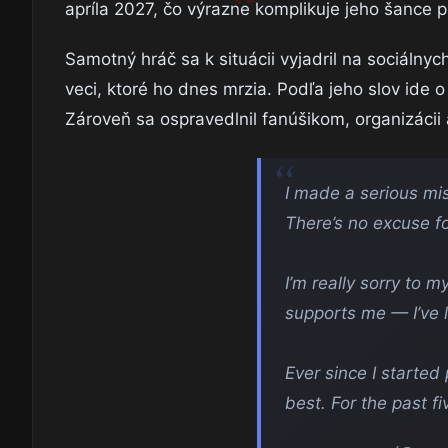
apríla 2027, čo výrazne komplikuje jeho šance pr
Samotný hráč sa k situácii vyjadril na sociálnyc
veci, ktoré ho dnes mrzia. Podľa jeho slov ide o
Zároveň sa ospravedlnil fanúšikom, organizácii 
I made a serious mis
There’s no excuse for
I’m really sorry to 
supports me — I’ve 
Ever since I started
best. For the past fi