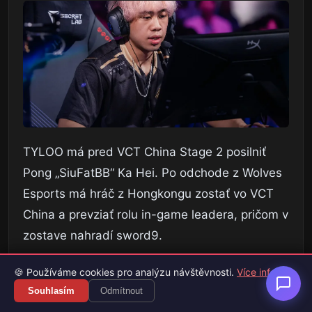
TYLOO má pred VCT China Stage 2 posilniť
Pong „SiuFatBB“ Ka Hei. Po odchode z Wolves
Esports má hráč z Hongkongu zostať vo VCT
China a prevziať rolu in-game leadera, pričom v
zostave nahradí sword9.
TYLOO sa dlhodobo pohybuje v strede
🍪 Používáme cookies pro analýzu návštěvnosti.
Více info
tabuľky, ale stále má šancu bojovať o
Souhlasím
Odmítnout
Champions Shanghai. Príchod SiuFatBB dáva