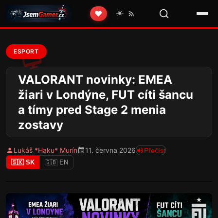
☀️
❤️
ESPORT
VALORANT novinky: EMEA
žiari v Londýne, FUT cíti šancu
a tímy pred Stage 2 menia
zostavy
Lukáš *Haku* Murín
11. června 2026
Přečíst
🇸🇰 SK
🇬🇧 EN