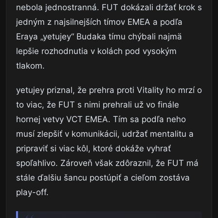
nebola jednostranná. FUT dokázali držať krok s
jedným z najsilnejších tímov EMEA a podľa
Eraya „yetujey“ Budaka tímu chýbali najmä
lepšie rozhodnutia v kolách pod vysokým
tlakom.
yetujey priznal, že prehra proti Vitality ho mrzí o
to viac, že FUT s nimi prehrali už vo finále
hornej vetvy VCT EMEA. Tím sa podľa neho
musí zlepšiť v komunikácii, udržať mentalitu a
pripraviť si viac kôl, ktoré dokáže vyhrať
spoľahlivo. Zároveň však zdôraznil, že FUT má
stále ďalšiu šancu postúpiť a cieľom zostáva
play-off.