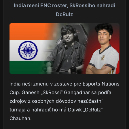
India mení ENC roster, SkRossiho nahradí
DcRulz
India rieši zmenu v zostave pre Esports Nations
Cup. Ganesh „SkRossi“ Gangadhar sa podľa
zdrojov z osobných dôvodov nezúčastní
turnaja a nahradiť ho má Daivik „DcRulz“
Chauhan.