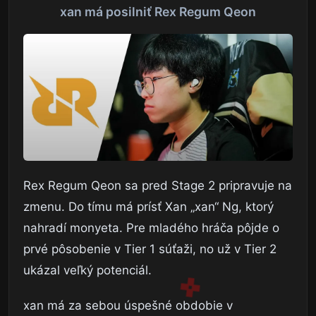
xan má posilniť Rex Regum Qeon
Rex Regum Qeon sa pred Stage 2 pripravuje na
zmenu. Do tímu má prísť Xan „xan“ Ng, ktorý
nahradí monyeta. Pre mladého hráča pôjde o
prvé pôsobenie v Tier 1 súťaži, no už v Tier 2
ukázal veľký potenciál.
xan má za sebou úspešné obdobie v