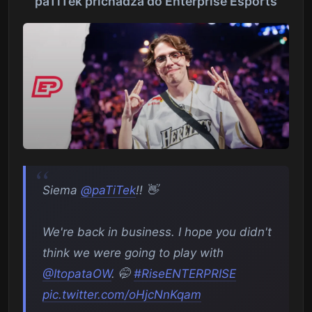
paTiTek prichádza do Enterprise Esports
Siema
@paTiTek
!! 👋
We're back in business. I hope you didn't
think we were going to play with
@ItopataOW
. 🤭
#RiseENTERPRISE
pic.twitter.com/oHjcNnKqam