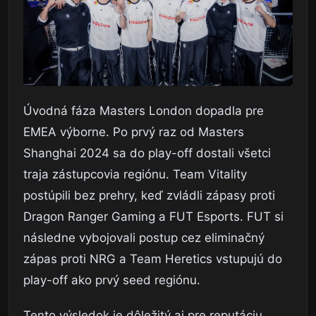
Úvodná fáza Masters London dopadla pre
EMEA výborne. Po prvý raz od Masters
Shanghai 2024 sa do play-off dostali všetci
traja zástupcovia regiónu. Team Vitality
postúpili bez prehry, keď zvládli zápasy proti
Dragon Ranger Gaming a FUT Esports. FUT si
následne vybojovali postup cez eliminačný
zápas proti NRG a Team Heretics vstupujú do
play-off ako prvý seed regiónu.
Tento výsledok je dôležitý aj pre reputáciu