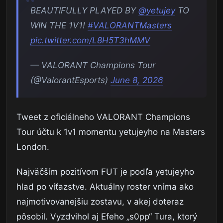
BEAUTIFULLY PLAYED BY
@yetujey
TO
WIN THE 1V1!
#VALORANTMasters
pic.twitter.com/L8H5T3hMMV
— VALORANT Champions Tour
(@ValorantEsports)
June 8, 2026
Tweet z oficiálneho VALORANT Champions
Tour účtu k 1v1 momentu yetujeyho na Masters
London.
Najväčším pozitívom FUT je podľa yetujeyho
hlad po víťazstve. Aktuálny roster vníma ako
najmotivovanejšiu zostavu, v akej doteraz
pôsobil. Vyzdvihol aj Efeho „s0pp“ Tura, ktorý