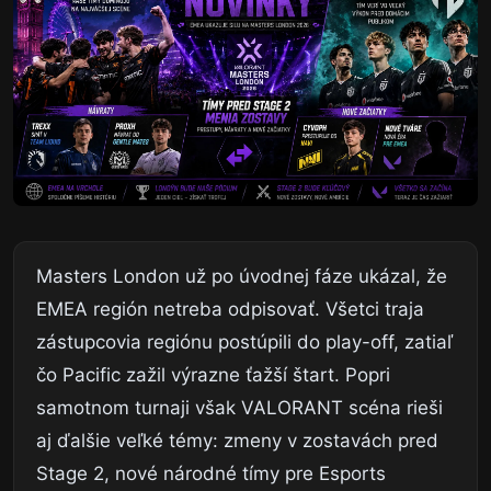
Masters London už po úvodnej fáze ukázal, že
EMEA región netreba odpisovať. Všetci traja
zástupcovia regiónu postúpili do play-off, zatiaľ
čo Pacific zažil výrazne ťažší štart. Popri
samotnom turnaji však VALORANT scéna rieši
aj ďalšie veľké témy: zmeny v zostavách pred
Stage 2, nové národné tímy pre Esports