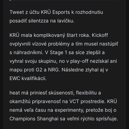
Tweet z účtu KRÜ Esports k rozhodnutiu
posadiť silentzza na lavičku.
KRÜ mala komplikovaný štart roka. Kickoff
ovplyvnili vízové problémy a tím musel nastúpiť
s náhradníkmi. V Stage 1 sa síce zlepšil a
vyhral svoju skupinu, no v play-off nezískal ani
mapu proti G2 a NRG. Následne zlyhal aj v
EWC kvalifikácii.
heat má priniesť skúsenosti, flexibilitu a
okamžitú pripravenosť na VCT prostredie. KRÜ
nemá veľa času na experimenty, pretože boj o
Champions Shanghai sa veľmi rýchlo sprísňuje.