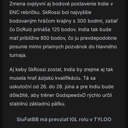
Zmena ovplyvní aj bodové postavenie Indie v
ENC rebríčku. SkRossi bol najvyššie
bodovaným hráčom krajiny s 300 bodmi, zatiaľ
čo DcRulz prináša 125 bodov. India tak bude
mať približne 850 bodov, čo ju pravdepodobne
posunie mimo priamych pozvánok do hlavného
turnaja.
Aj keby SkRossi zostal, India by zrejme aj tak
musela hrať ázijskú kvalifikáciu. Tá sa
uskutoční od 26. do 28. júna a pre Indiu bude
dôležité, aby tréner GodspeedxD rýchlo určil
stabilnú základnú päťku.
SiuFatBB má prevziať IGL rolu v TYLOO