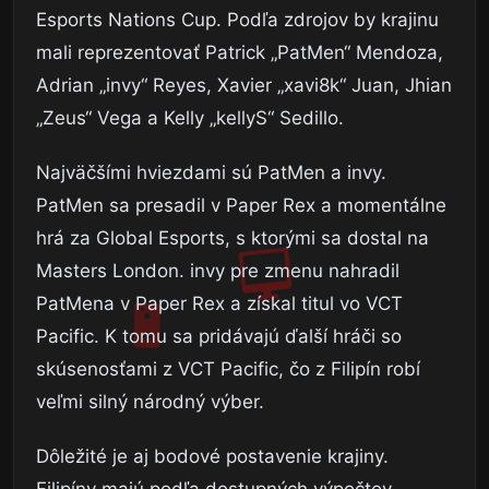
Esports Nations Cup. Podľa zdrojov by krajinu
mali reprezentovať Patrick „PatMen“ Mendoza,
Adrian „invy“ Reyes, Xavier „xavi8k“ Juan, Jhian
„Zeus“ Vega a Kelly „kellyS“ Sedillo.
Najväčšími hviezdami sú PatMen a invy.
PatMen sa presadil v Paper Rex a momentálne
hrá za Global Esports, s ktorými sa dostal na
Masters London. invy pre zmenu nahradil
PatMena v Paper Rex a získal titul vo VCT
Pacific. K tomu sa pridávajú ďalší hráči so
skúsenosťami z VCT Pacific, čo z Filipín robí
veľmi silný národný výber.
Dôležité je aj bodové postavenie krajiny.
Filipíny majú podľa dostupných výpočtov