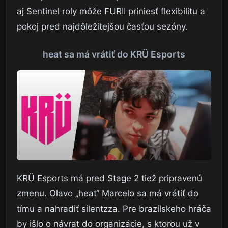
aj Sentinel roly môže FURII priniesť flexibilitu a
pokoj pred najdôležitejšou časťou sezóny.
heat sa má vrátiť do KRÜ Esports
KRÜ Esports má pred Stage 2 tiež pripravenú
zmenu. Olavo „heat“ Marcelo sa má vrátiť do
tímu a nahradiť silentzza. Pre brazílskeho hráča
by išlo o návrat do organizácie, s ktorou už v