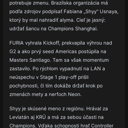
potrebuje zmenu. Brazílska organizácia má
podľa zdrojov podpísať Fabiana „Shyy“ Usnaya,
ktorý by mal nahradiť alyma. Cieľ je jasný:
udržať šancu na Champions Shanghai.
FURIA vyhrala Kickoff, prekvapila výhrou nad
G2 a ako prvý seed Americas postúpila na
Masters Santiago. Tam sa však momentum
zastavilo. Po rýchlom vypadnutí na LAN a
neúspechu v Stage 1 play-off prišli
pochybnosti, či tím dokáže držať krok po
zmenách mety a nerfoch Neon.
Shyy je skúsené meno z regiónu. Hrával za
Leviatán aj KRÜ a má za sebou účasti na
Champions. Vďaka schopnosti hrať Controller