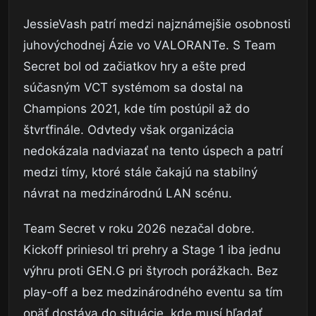
JessieVash patrí medzi najznámejšie osobnosti
juhovýchodnej Ázie vo VALORANTe. S Team
Secret bol od začiatkov hry a ešte pred
súčasným VCT systémom sa dostal na
Champions 2021, kde tím postúpil až do
štvrťfinále. Odvtedy však organizácia
nedokázala nadviazať na tento úspech a patrí
medzi tímy, ktoré stále čakajú na stabilný
návrat na medzinárodnú LAN scénu.
Team Secret v roku 2026 nezačal dobre.
Kickoff priniesol tri prehry a Stage 1 iba jednu
výhru proti GEN.G pri štyroch porážkach. Bez
play-off a bez medzinárodného eventu sa tím
opäť dostáva do situácie, kde musí hľadať