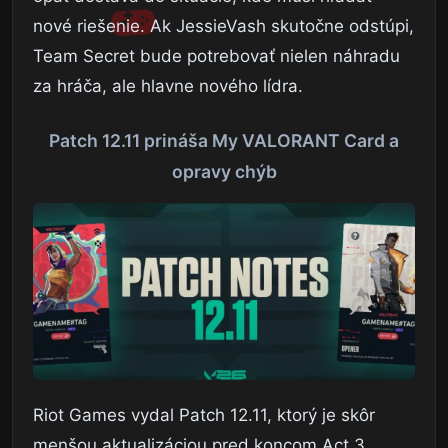
nové riešenie. Ak JessieVash skutočne odstúpi,
Team Secret bude potrebovať nielen náhradu
za hráča, ale hlavne nového lídra.
Patch 12.11 prináša My VALORANT Card a
opravy chýb
Riot Games vydal Patch 12.11, ktorý je skôr
menšou aktualizáciou pred koncom Act 3.