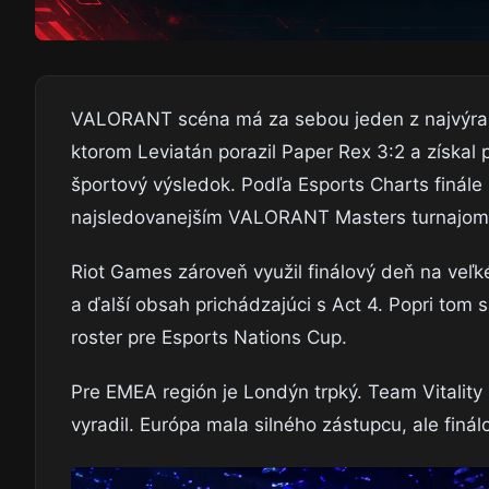
VALORANT scéna má za sebou jeden z najvýrazne
ktorom Leviatán porazil Paper Rex 3:2 a získal p
športový výsledok. Podľa Esports Charts finále 
najsledovanejším VALORANT Masters turnajom 
Riot Games zároveň využil finálový deň na veľ
a ďalší obsah prichádzajúci s Act 4. Popri tom 
roster pre Esports Nations Cup.
Pre EMEA región je Londýn trpký. Team Vitality 
vyradil. Európa mala silného zástupcu, ale finál