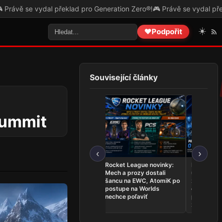
eneration Zero®!
🎮 Právě se vydal překlad pro The Skin Stapler!
🎮 P
☀️
❤️
Podpořit
Související články
Summit
‹
›
League of Legends
Rocket League novinky:
Najnovšie
novinky: Team Secret
Mech a prozy dostali
udalosti 26.
Whales sú na Worlds,
šancu na EWC, AtomiK po
zahrá o ti
Dardoch sa vracia a
postupe na Worlds
ovládli Ri
BoostGate dlhuje hráčom
nechce poľaviť
predstavil
zostavu