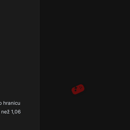
o hranicu
 než 1,06