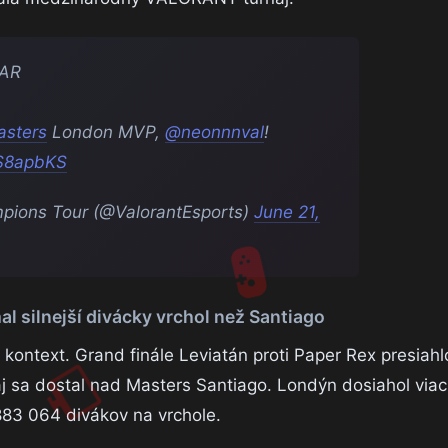
TAR
sters
London MVP,
@neonnnval
!
5S8apbKS
ons Tour (@ValorantEsports)
June 21,
l silnejší divácky vrchol než Santiago
ý kontext. Grand finále Leviatán proti Paper Rex presiahl
j sa dostal nad Masters Santiago. Londýn dosiahol viac
883 064 divákov na vrchole.