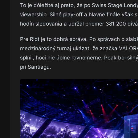
To je dôležité aj preto, že po Swiss Stage Lon
viewership. Silné play-off a hlavne finále však 
hodín sledovania a udržal priemer 381 200 divá
Pre Riot je to dobrá správa. Po správach o slab
medzinárodný turnaj ukázať, že značka VALORA
splnil, hoci nie úplne rovnomerne. Peak bol sil
pri Santiagu.