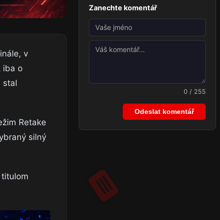
Zanechte komentář
nále, v
 iba o
 stal
0 / 255
Odeslat komentář
režim Retake
ybraný silný
 titulom