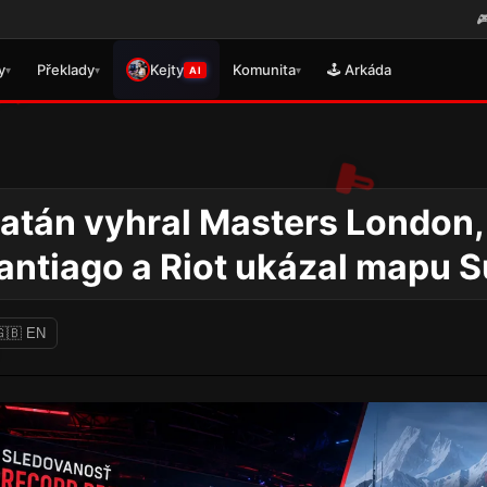
🎮 Právě se vydal překlad pro G
y
Překlady
Kejty
Komunita
🕹️ Arkáda
▾
▾
▾
AI
atán vyhral Masters London,
antiago a Riot ukázal mapu 
🇬🇧 EN