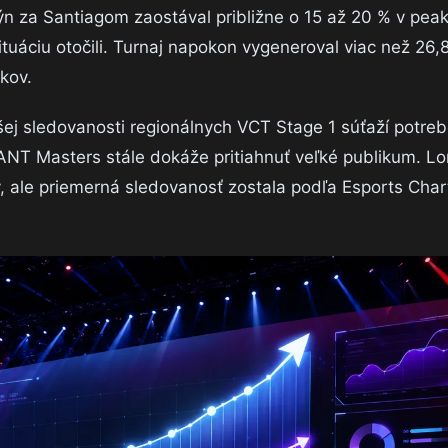
dýn za Santiagom zaostával približne o 15 až 20 % v pea
situáciu otočili. Turnaj napokon vygeneroval viac než 26,
kov.
šej sledovanosti regionálnych VCT Stage 1 súťaží potreb
NT Masters stále dokáže pritiahnuť veľké publikum. Lo
ný, ale priemerná sledovanosť zostala podľa Esports Char