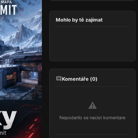
Mohlo by tě zajímat
Komentáře (
0
)
⚠️
Nepodarilo se nacist komentare