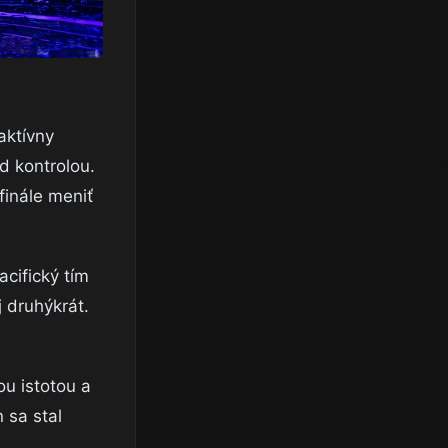
aktívny
d kontrolou.
finále meniť
acifický tím
 druhýkrát.
ou istotou a
 sa stal