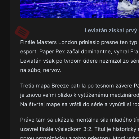
Leviatán získal prvý
Finále Masters London prinieslo presne ten typ
esport. Paper Rex začal dominantne, vyhral Fra
Leviatán však po tvrdom údere nezmizol zo séri
na súboj nervov.
Tretia mapa Breeze patrila po tesnom závere Paper
je znovu veľmi blízko k vytúženému medzinárod
Na štvrtej mape sa vrátil do série a vynútil si r
Práve tam sa ukázala mentálna sila mladého tím
uzavrel finále výsledkom 3:2. Titul je historick
prvou organizáciou z tohto priestoru, ktorá v