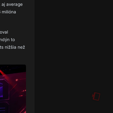
k aj average
8 milióna
oval
ndýn to
ts nižšia než