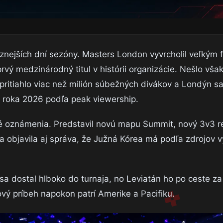
jších dní sezóny. Masters London vyvrcholil veľkým fi
rvý medzinárodný titul v histórii organizácie. Nešlo však
pritiahlo viac než milión súbežných divákov a Londýn sa
roka 2026 podľa peak viewership.
ké oznámenia. Predstavil novú mapu Summit, nový 3v3 
sa objavila aj správa, že Južná Kórea má podľa zdrojov v
sa dostal hlboko do turnaja, no Leviatán ho po ceste za
ový príbeh napokon patrí Amerike a Pacifiku.