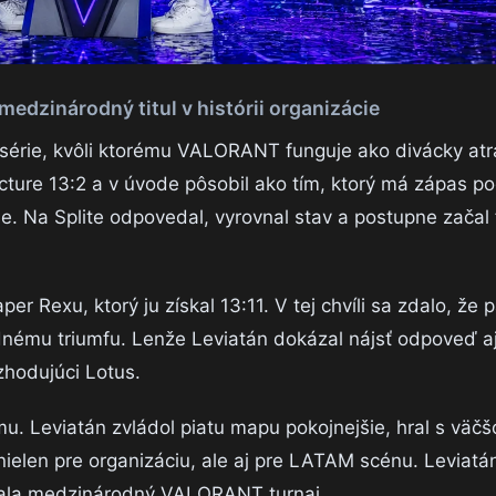
 medzinárodný titul v histórii organizácie
 série, kvôli ktorému VALORANT funguje ako divácky atr
cture 13:2 a v úvode pôsobil ako tím, ktorý má zápas po
e. Na Splite odpovedal, vyrovnal stav a postupne začal 
 Rexu, ktorý ju získal 13:11. V tej chvíli sa zdalo, že p
nému triumfu. Lenže Leviatán dokázal nájsť odpoveď aj
ozhodujúci Lotus.
u. Leviatán zvládol piatu mapu pokojnejšie, hral s väčš
ý nielen pre organizáciu, ale aj pre LATAM scénu. Leviatán
yhrala medzinárodný VALORANT turnaj.