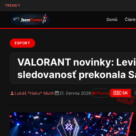
TRENDY
Domů
Článk
ESPORT
VALORANT novinky: Levi
sledovanosť prekonala S
Lukáš *Haku* Murín
21. června 2026
Přečíst
🇸🇰 SK