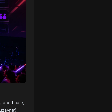
rand finále,
uzavrieť