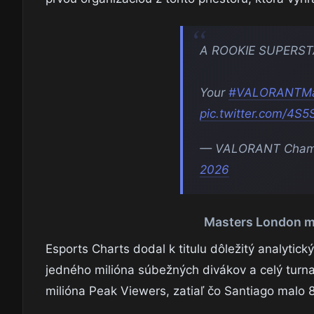
A ROOKIE SUPERS
Your
#VALORANTMa
pic.twitter.com/4S
— VALORANT Champi
2026
Masters London ma
Esports Charts dodal k titulu dôležitý analytick
jedného milióna súbežných divákov a celý turna
milióna Peak Viewers, zatiaľ čo Santiago malo 