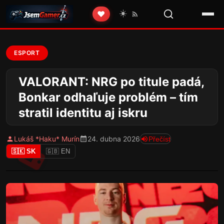
☀️
❤️
ESPORT
VALORANT: NRG po titule padá,
Bonkar odhaľuje problém – tím
stratil identitu aj iskru
Lukáš *Haku* Murín
24. dubna 2026
Přečíst
🇸🇰 SK
🇬🇧 EN