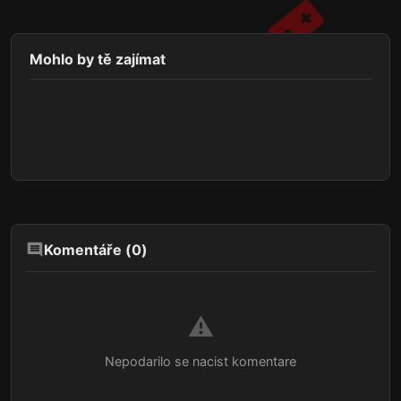
Mohlo by tě zajímat
Komentáře (
0
)
⚠️
Nepodarilo se nacist komentare