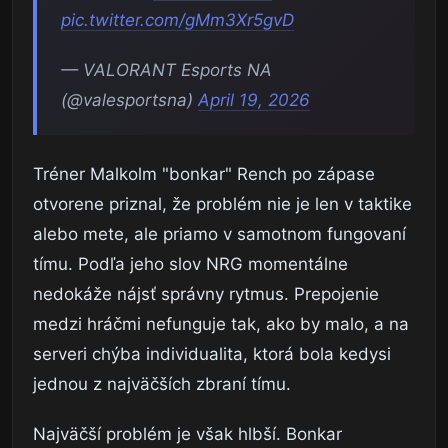
pic.twitter.com/gMm3Xr5gvD
— VALORANT Esports NA
(@valesportsna)
April 19, 2026
Tréner Malkolm "bonkar" Rench po zápase
otvorene priznal, že problém nie je len v taktike
alebo mete, ale priamo v samotnom fungovaní
tímu. Podľa jeho slov NRG momentálne
nedokáže nájsť správny rytmus. Prepojenie
medzi hráčmi nefunguje tak, ako by malo, a na
serveri chýba individualita, ktorá bola kedysi
jednou z najväčších zbraní tímu.
Najväčší problém je však hlbší. Bonkar