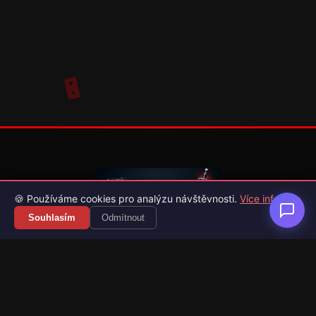
🍪 Používáme cookies pro analýzu návštěvnosti.
Více info
Souhlasím
Odmítnout
Váš průvodce světem videoher. Novinky, recenze a česko-
slovenské překlady her.
Naši partneři