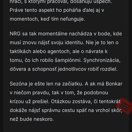
hráči, s ktorými pracoval, dosahujú úspech.
Práve tento aspekt ho poháňa ďalej aj v
momentoch, keď tím nefunguje.
NRG sa tak momentálne nachádza v bode, kde
musí znovu nájsť svoju identitu. Nie je to len o
taktikách alebo agentoch, ale o návrate k
tomu, čo ich robilo šampiónmi. Synchronizácia,
dôvera a schopnosť jednotlivcov robiť rozdiel.
Sezóna je ešte len na začiatku. A ak má Bonkar
v niečom pravdu, tak v tom, že podobnou
krízou už prešiel. Otázkou zostáva, či tentokrát
dokáže nájsť správnu cestu späť na vrchol skôr,
než bude neskoro.