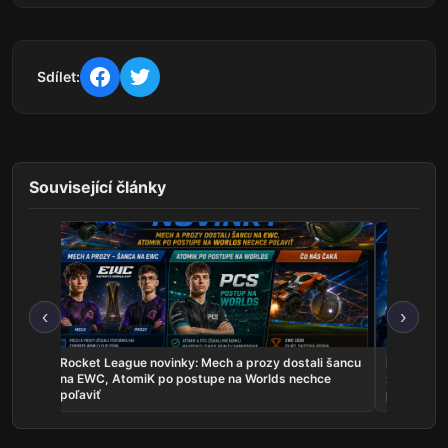
Sdílet:
Související články
‹
›
les sú
Rocket League novinky: Mech a prozy dostali šancu
Najnovšie e
uje
na EWC, AtomiK po postupe na Worlds nechce
zahrá o ti
poľaviť
predstavil