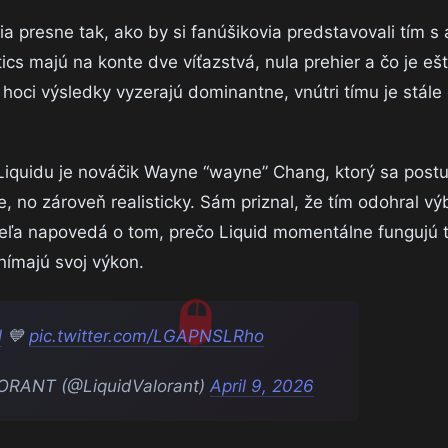
 presne tak, ako by si fanúšikovia predstavovali tím s
s majú na konte dve víťazstvá, nula prehier a čo je eš
 hoci výsledky vyzerajú dominantne, vnútri tímu je stále c
Liquidu je nováčik Wayne “wayne” Chang, ktorý sa pos
, no zároveň realisticky. Sám priznal, že tím odohral v
 veľa napovedá o tom, prečo Liquid momentálne fungujú 
vnímajú svoj výkon.
l
💙
pic.twitter.com/LGAPNSLRho
ORANT (@LiquidValorant)
April 9, 2026