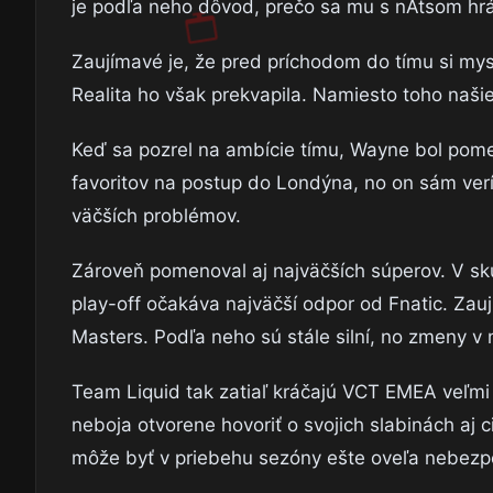
je podľa neho dôvod, prečo sa mu s nAtsom hrá
Zaujímavé je, že pred príchodom do tímu si mys
Realita ho však prekvapila. Namiesto toho našie
Keď sa pozrel na ambície tímu, Wayne bol pom
favoritov na postup do Londýna, no on sám verí,
väčších problémov.
Zároveň pomenoval aj najväčších súperov. V sk
play-off očakáva najväčší odpor od Fnatic. Zaují
Masters. Podľa neho sú stále silní, no zmeny v 
Team Liquid tak zatiaľ kráčajú VCT EMEA veľmi
neboja otvorene hovoriť o svojich slabinách aj 
môže byť v priebehu sezóny ešte oveľa nebezp