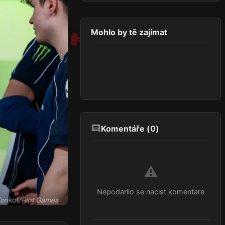
Mohlo by tě zajímat
Komentáře (
0
)
⚠️
Nepodarilo se nacist komentare