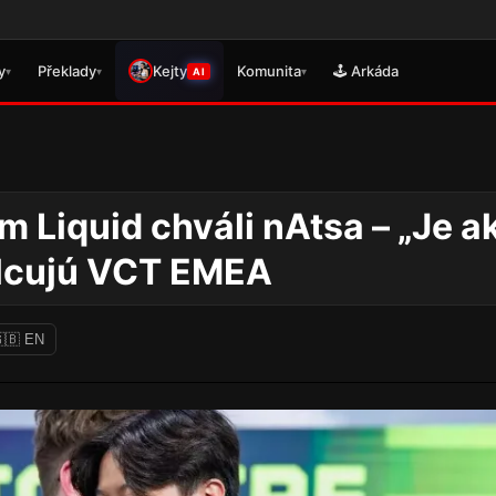
🎮 Právě se 
y
Překlady
Kejty
Komunita
🕹️ Arkáda
▾
▾
▾
AI
Liquid chváli nAtsa – „Je a
valcujú VCT EMEA
🇧 EN