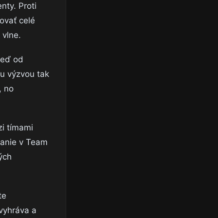
nty. Proti
ovať celé
 vlne.
neď od
ou výzvou tak
, no
zi tímami
ranie v Team
ých
te
 vyhráva a