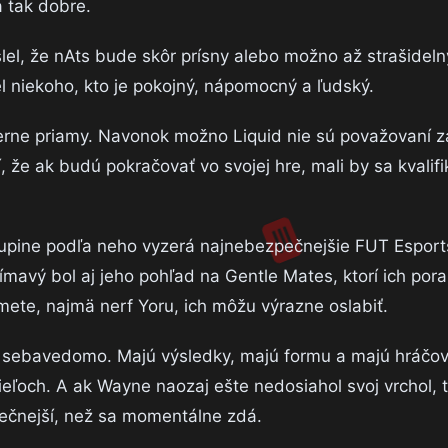
 tak dobre.
lel, že nAts bude skôr prísny alebo možno až strašideln
l niekoho, kto je pokojný, nápomocný a ľudský.
erne priamy. Navonok možno Liquid nie sú považovaní z
 že ak budú pokračovať vo svojej hre, mali by sa kvalif
upine podľa neho vyzerá najnebezpečnejšie FUT Esports,
mavý bol aj jeho pohľad na Gentle Mates, ktorí ich poraz
mete, najmä nerf Yoru, ich môžu výrazne oslabiť.
 sebavedomo. Majú výsledky, majú formu a majú hráčov,
cieľoch. A ak Wayne naozaj ešte nedosiahol svoj vrchol, 
ečnejší, než sa momentálne zdá.