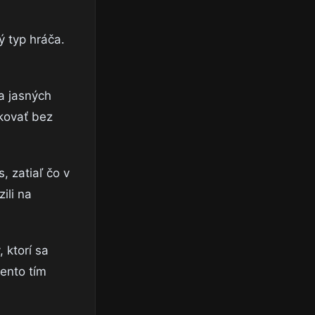
ý typ hráča.
a jasných
ikovať bez
 zatiaľ čo v
ili na
 ktorí sa
tento tím