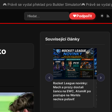
vydal překlad pro Builder Simulator!
🎮 Právě se vydal překlad pro T
☀️
❤️
Podpořit
Související články
ko
‹
›
League of Legends
Rocket League novinky:
Najnovšie
novinky: Team Secret
Mech a prozy dostali
udalosti 26.
Whales sú na Worlds,
šancu na EWC, AtomiK po
zahrá o ti
Dardoch sa vracia a
postupe na Worlds
ovládli Ri
BoostGate dlhuje hráčom
nechce poľaviť
predstavil
zostavu