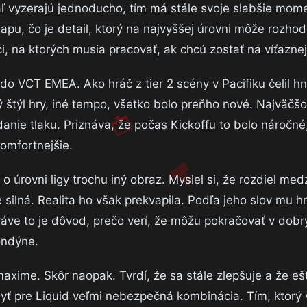
ľ vyzerajú jednoducho, tím má stále svoje slabšie mome
apu, čo je detail, ktorý na najvyššej úrovni môže rozhod
i, na ktorých musia pracovať, ak chcú zostať na víťaznej
do VCT EMEA. Ako hráč z tier 2 scény v Pacifiku čelil h
ý štýl hry, iné tempo, všetko bolo preňho nové. Najväčš
danie tlaku. Priznáva, že počas Kickoffu to bolo náročné
komfortnejšie.
 úrovni ligy trochu iný obraz. Myslel si, že rozdiel med
ilná. Realita ho však prekvapila. Podľa jeho slov mu h
práve to je dôvod, prečo verí, že môžu pokračovať v dobr
ondýne.
maxime. Skôr naopak. Tvrdí, že sa stále zlepšuje a že eš
yť pre Liquid veľmi nebezpečná kombinácia. Tím, ktorý