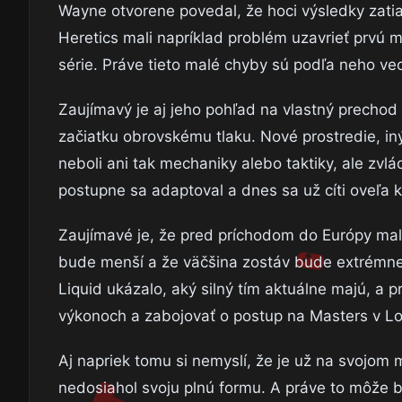
Wayne otvorene povedal, že hoci výsledky zatia
Heretics mali napríklad problém uzavrieť prvú m
série. Práve tieto malé chyby sú podľa neho vec
Zaujímavý je aj jeho pohľad na vlastný prechod 
začiatku obrovskému tlaku. Nové prostredie, in
neboli ani tak mechaniky alebo taktiky, ale zvlá
postupne sa adaptoval a dnes sa už cíti oveľa 
Zaujímavé je, že pred príchodom do Európy mal o
bude menší a že väčšina zostáv bude extrémne s
Liquid ukázalo, aký silný tím aktuálne majú, a 
výkonoch a zabojovať o postup na Masters v L
Aj napriek tomu si nemyslí, že je už na svojom 
nedosiahol svoju plnú formu. A práve to môže b