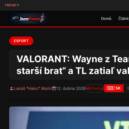
TRENDY
Domů
Článk
ESPORT
VALORANT: Wayne z Team 
starší brat“ a TL zatiaľ 
Lukáš *Haku* Murín
12. dubna 2026
Přečíst
🇸🇰 SK
