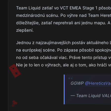
Team Liquid zatiaľ vo VCT EMEA Stage 1 pôsobia
medzinárodnú scénu. Po výhre nad Team Heretic
dôležitejšie, zatiaľ neprehrali ani jednu mapu. A
zlepšení.
Jednou z najzaujímavejších postáv aktuálneho 
na európskej scéne. Po zápase pôsobil spokojne
no od seba očakával viac. Práve tento prístup
Nie je to len o výhrach, ale aj o tom, ako hráči 
GGWP
@HereticsVa
— Team Liquid VAL