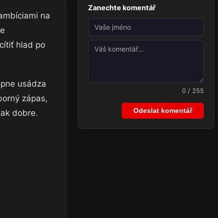
Zanechte komentář
 ambíciami na
te
ítiť hlad po
tupne usádza
0 / 255
ýborný zápas,
Odeslat komentář
tak dobre.