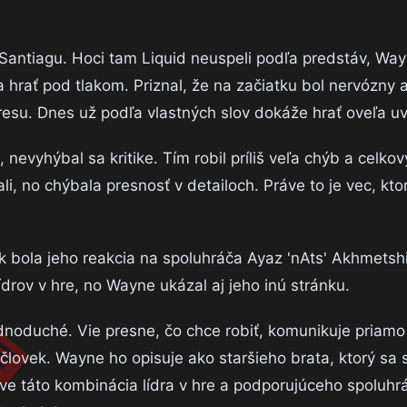
Santiagu. Hoci tam Liquid neuspeli podľa predstáv, Way
a hrať pod tlakom. Priznal, že na začiatku bol nervózny 
resu. Dnes už podľa vlastných slov dokáže hrať oveľa uv
evyhýbal sa kritike. Tím robil príliš veľa chýb a celkov
, no chýbala presnosť v detailoch. Práve to je vec, kto
k bola jeho reakcia na spoluhráča Ayaz 'nAts' Akhmetshi
drov v hre, no Wayne ukázal aj jeho inú stránku.
dnoduché. Vie presne, čo chce robiť, komunikuje priamo 
 človek. Wayne ho opisuje ako staršieho brata, ktorý sa s
ve táto kombinácia lídra v hre a podporujúceho spoluhr