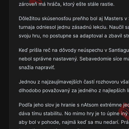
zároveň má hráča, ktorý ešte stále rastie.
Dôležitou skúsenosťou preňho bol aj Masters v 
turnaja odniesol jednu zásadnú lekciu. Naučil s
svoju hru, no postupne sa adaptoval a zbavil st
Keď prišla reč na dôvody neúspechu v Santiagu, n
nebol správne nastavený. Sebavedomie síce mali
snažia napraviť.
Jednou z najzaujímavejších častí rozhovoru vša
dlhodobo považovaný za jedného z najlepších lí
Podľa jeho slov je hranie s nAtsom extrémne je
dáva tímu stabilitu. No mimo hry je to úplne iný
aby bol v pohode, najmä keď sa mu nedarí. Prá