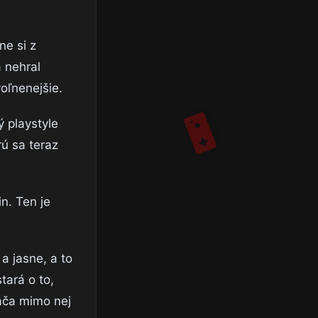
ne si z
a nehral
oľnenejšie.
ý playstyle
rú sa teraz
n. Ten je
a jasne, a to
tará o to,
áča mimo nej