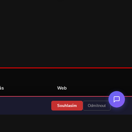
ás
Web
Redakce
Souhlasím
Odmítnout
Překlady her
Kontakt
💝 Podpořit provoz