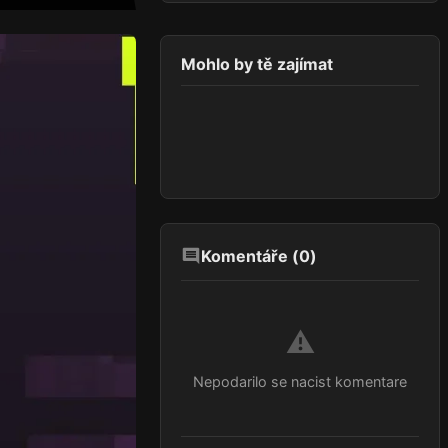
Mohlo by tě zajímat
Komentáře (
0
)
⚠️
Nepodarilo se nacist komentare