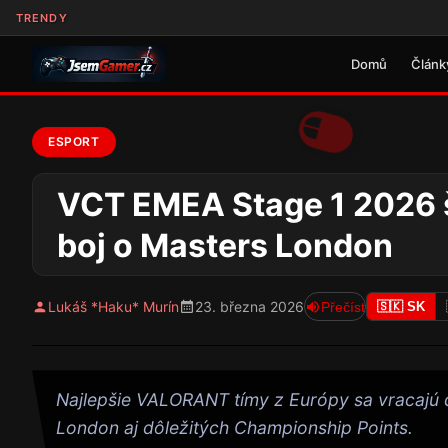
TRENDY
Domů
Článk
ESPORT
VCT EMEA Stage 1 2026 št
boj o Masters London
Lukáš *Haku* Murín
23. března 2026
Přečíst
🇸🇰 SK
Najlepšie VALORANT tímy z Európy sa vracajú
London aj dôležitých Championship Points.