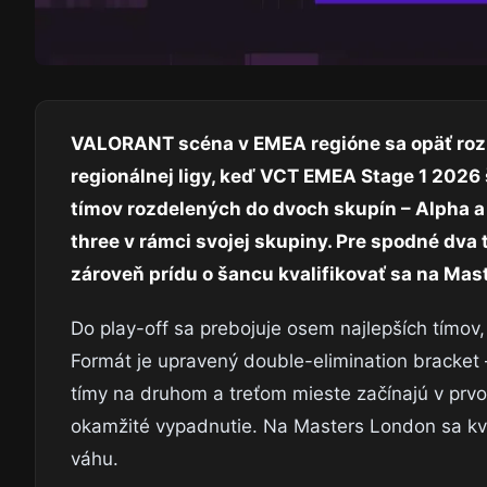
VALORANT scéna v EMEA regióne sa opäť rozbi
regionálnej ligy, keď VCT EMEA Stage 1 2026 št
tímov rozdelených do dvoch skupín – Alpha 
three v rámci svojej skupiny. Pre spodné dva
zároveň prídu o šancu kvalifikovať sa na Mas
Do play-off sa prebojuje osem najlepších tímov
Formát je upravený double-elimination bracket 
tímy na druhom a treťom mieste začínajú v prvo
okamžité vypadnutie. Na Masters London sa kval
váhu.