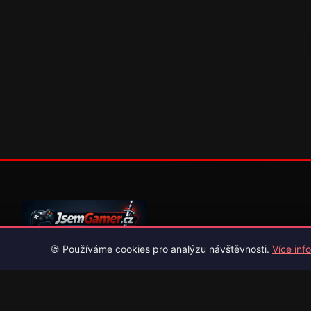
🍪 Používáme cookies pro analýzu návštěvnosti.
Více info
Váš průvodce světem videoher. Novinky, recenze a česko-slov
překlady her.
Naši partneři