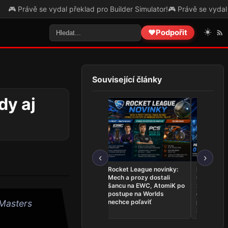
ě se vydal překlad pro Builder Simulator!
🎮 Právě se vydal překlad p
☀️
❤️
Podpořit
Související články
dy aj
‹
›
League of Legends
Rocket League novinky:
Najnovšie
novinky: Team Secret
Mech a prozy dostali
udalosti 26.
Whales sú na Worlds,
šancu na EWC, AtomiK po
zahrá o ti
Dardoch sa vracia a
postupe na Worlds
ovládli Ri
BoostGate dlhuje hráčom
nechce poľaviť
predstavil
 Masters
zostavu