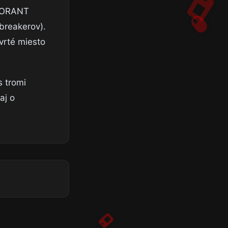
ALORANT
breakerov).
vrté miesto
s tromi
aj o