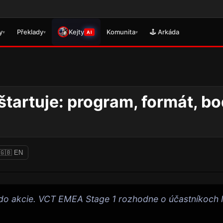
🎮 Práv
y
Překlady
Kejty
Komunita
🕹️ Arkáda
▾
▾
▾
AI
artuje: program, formát, bo
🇬🇧 EN
 do akcie. VCT EMEA Stage 1 rozhodne o účastníkoch