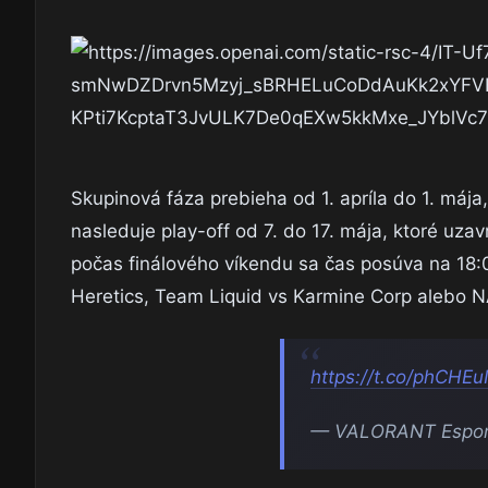
Skupinová fáza prebieha od 1. apríla do 1. mája
nasleduje play-off od 7. do 17. mája, ktoré uza
počas finálového víkendu sa čas posúva na 18
Heretics, Team Liquid vs Karmine Corp alebo N
https://t.co/phCHEu
— VALORANT Espor