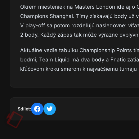
Okrem miesteniek na Masters London ide aj o
Champions Shanghai. Tímy získavajú body už v z
V play-off sa potom rozdeľujú nasledovne: víťaz
2 body. Každý zápas tak môže výrazne ovplyvni
Aktuálne vedie tabuľku Championship Points tím
bodmi, Team Liquid má dva body a Fnatic zatiaľ
kľúčovom kroku smerom k najväčšiemu turnaju 
Sdílet: