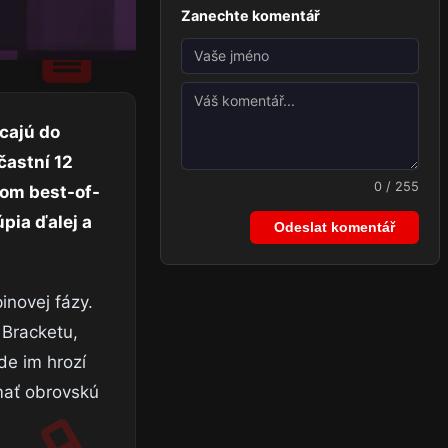
Zanechte komentář
cajú do
častní 12
0 / 255
tom best-of-
pia ďalej a
Odeslat komentář
inovej fázy.
 Bracketu,
de im hrozí
 mať obrovskú