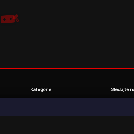
Kategorie
Sledujte n
Novinky
Recenze
enské
Překlady her