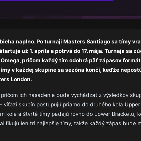
eha naplno. Po turnaji Masters Santiago sa tímy vra
artuje už 1. apríla a potrvá do 17. mája. Turnaja sa zú
a Omega, pričom každý tím odohrá päť zápasov formá
 tímy v každej skupine sa sezóna končí, keďže nepostú
ters London.
, pričom ich nasadenie bude vychádzať z výsledkov skup
– víťazi skupín postupujú priamo do druhého kola Upper
m kole a štvrté tímy padajú rovno do Lower Bracketu, k
ifikujú len tri najlepšie tímy, takže každý zápas bude