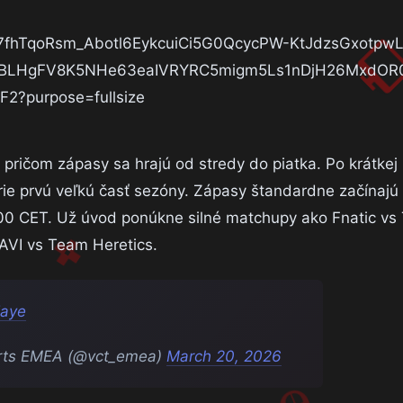
, pričom zápasy sa hrajú od stredy do piatka. Po krátkej
vrie prvú veľkú časť sezóny. Zápasy štandardne začínajú
:00 CET. Už úvod ponúkne silné matchupy ako Fnatic v
AVI vs Team Heretics.
Iaye
ts EMEA (@vct_emea)
March 20, 2026