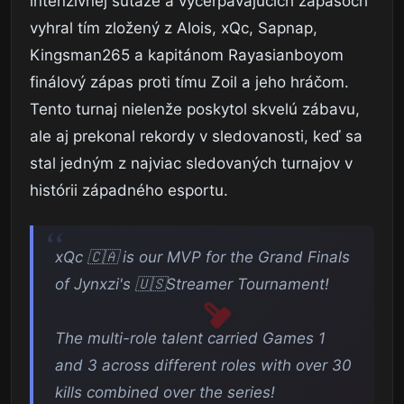
intenzívnej súťaže a vyčerpávajúcich zápasoch
vyhral tím zložený z Alois, xQc, Sapnap,
Kingsman265 a kapitánom Rayasianboyom
finálový zápas proti tímu Zoil a jeho hráčom.
Tento turnaj nielenže poskytol skvelú zábavu,
ale aj prekonal rekordy v sledovanosti, keď sa
stal jedným z najviac sledovaných turnajov v
histórii západného esportu.
xQc 🇨🇦 is our MVP for the Grand Finals
of Jynxzi's 🇺🇸Streamer Tournament!
The multi-role talent carried Games 1
and 3 across different roles with over 30
kills combined over the series!