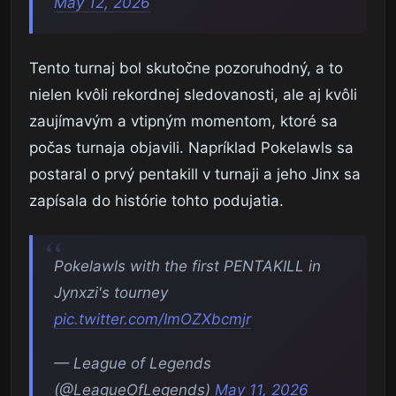
May 12, 2026
Tento turnaj bol skutočne pozoruhodný, a to
nielen kvôli rekordnej sledovanosti, ale aj kvôli
zaujímavým a vtipným momentom, ktoré sa
počas turnaja objavili. Napríklad Pokelawls sa
postaral o prvý pentakill v turnaji a jeho Jinx sa
zapísala do histórie tohto podujatia.
Pokelawls with the first PENTAKILL in
Jynxzi's tourney
pic.twitter.com/ImOZXbcmjr
— League of Legends
(@LeagueOfLegends)
May 11, 2026