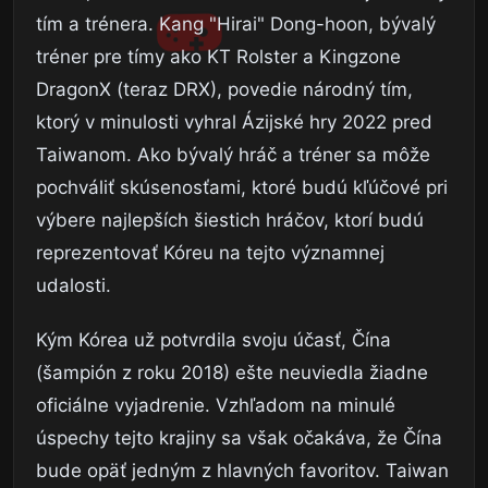
tím a trénera. Kang "Hirai" Dong-hoon, bývalý
tréner pre tímy ako KT Rolster a Kingzone
DragonX (teraz DRX), povedie národný tím,
ktorý v minulosti vyhral Ázijské hry 2022 pred
Taiwanom. Ako bývalý hráč a tréner sa môže
pochváliť skúsenosťami, ktoré budú kľúčové pri
výbere najlepších šiestich hráčov, ktorí budú
reprezentovať Kóreu na tejto významnej
udalosti.
Kým Kórea už potvrdila svoju účasť, Čína
(šampión z roku 2018) ešte neuviedla žiadne
oficiálne vyjadrenie. Vzhľadom na minulé
úspechy tejto krajiny sa však očakáva, že Čína
bude opäť jedným z hlavných favoritov. Taiwan