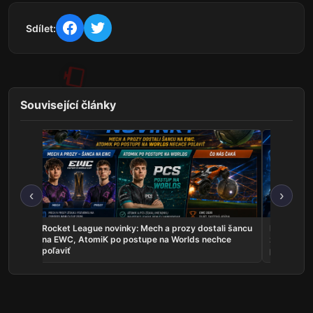
Sdílet:
Související články
‹
›
les sú
Rocket League novinky: Mech a prozy dostali šancu
Najnovšie e
uje
na EWC, AtomiK po postupe na Worlds nechce
zahrá o ti
poľaviť
predstavil