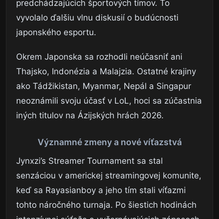
predchádzajúcich športových tímov. To
vyvolalo ďalšiu vlnu diskusií o budúcnosti
japonského esportu.
Okrem Japonska sa rozhodli neúčasniť ani
Thajsko, Indonézia a Malajzia. Ostatné krajiny
ako Tádžikistan, Myanmar, Nepál a Singapur
neoznámili svoju účasť v LoL, hoci sa zúčastnia
iných titulov na Ázijských hrách 2026.
Významné zmeny a nové víťazstvá
Jynxzi’s Streamer Tournament sa stal
senzáciou v americkej streamingovej komunite,
keď sa Rayasianboy a jeho tím stali víťazmi
tohto náročného turnaja. Po šiestich hodinách