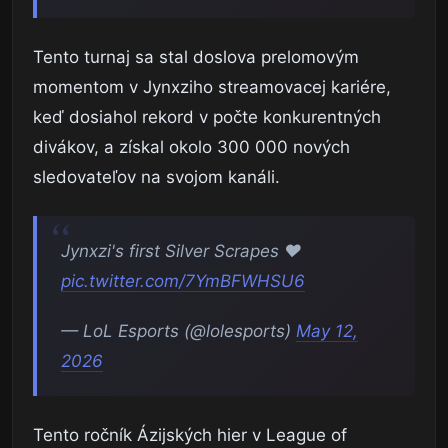
Tento turnaj sa stal doslova prelomovým
momentom v Jynxziho streamovacej kariére,
keď dosiahol rekord v počte konkurentných
divákov, a získal okolo 300 000 nových
sledovateľov na svojom kanáli.
Jynxzi's first Silver Scrapes ❤️
pic.twitter.com/7YmBFWHSU6
— LoL Esports (@lolesports)
May 12,
2026
Tento ročník Ázijských hier v League of