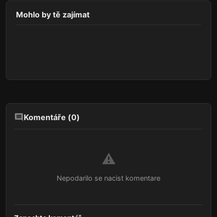
Mohlo by tě zajímat
Komentáře (
0
)
⚠️
Nepodarilo se nacist komentare