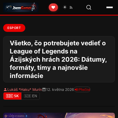
☀️
❤️
ESPORT
Všetko, čo potrebujete vedieť o
League of Legends na
Ázijských hrách 2026: Dátumy,
formáty, tímy a najnovšie
informácie
Lukáš *Haku* Murín
12. května 2026
Přečíst
🇸🇰 SK
🇬🇧 EN