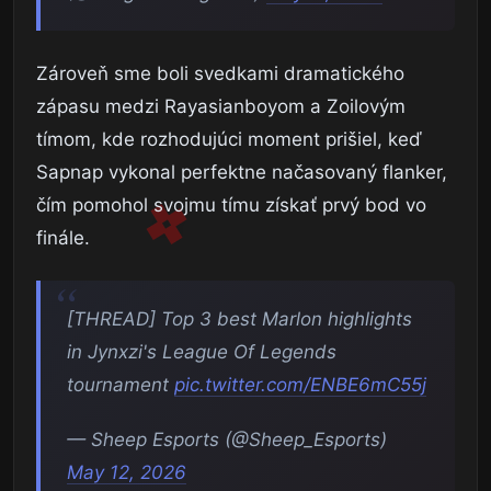
Zároveň sme boli svedkami dramatického
zápasu medzi Rayasianboyom a Zoilovým
tímom, kde rozhodujúci moment prišiel, keď
Sapnap vykonal perfektne načasovaný flanker,
čím pomohol svojmu tímu získať prvý bod vo
finále.
[THREAD] Top 3 best Marlon highlights
in Jynxzi's League Of Legends
tournament
pic.twitter.com/ENBE6mC55j
— Sheep Esports (@Sheep_Esports)
May 12, 2026