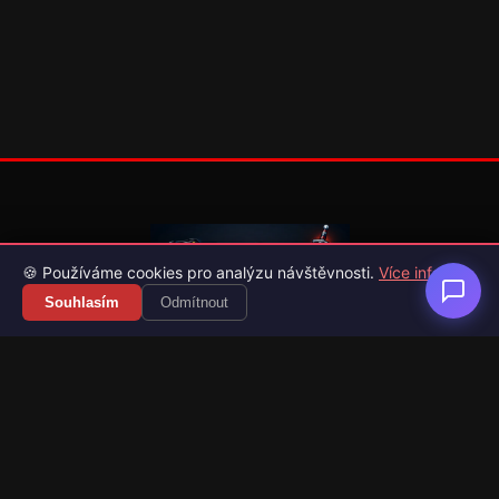
🍪 Používáme cookies pro analýzu návštěvnosti.
Více info
Souhlasím
Odmítnout
Váš průvodce světem videoher. Novinky, recenze a česko-
slovenské překlady her.
Naši partneři