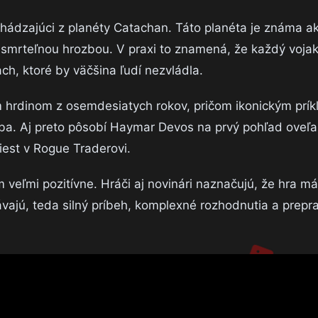
hádzajúci z planéty Catachan. Táto planéta je známa a
smrteľnou hrozbou. V praxi to znamená, že každý vojak
ch, ktoré by väčšina ľudí nezvládla.
 hrdinom z osemdesiatych rokov, pričom ikonickým prík
a. Aj preto pôsobí Haymar Devos na prvý pohľad oveľa
iest v Rogue Traderovi.
 veľmi pozitívne. Hráči aj novinári naznačujú, že hra má
vajú, teda silný príbeh, komplexné rozhodnutia a prep