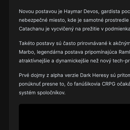
Novou postavou je Haymar Devos, gardista poc
nebezpečné miesto, kde je samotné prostredie 
Catachanu je vycvičený na prežitie v podmienka
Takéto postavy sú často prirovnávané k akčným
Marbo, legendárna postava pripomínajúca Ramb
atraktívnejšie a dynamickejšie než nový tech-pr
Prvé dojmy z alpha verzie Dark Heresy sú pritom
ponúknuť presne to, čo fanúšikovia CRPG očaká
systém spoločníkov.