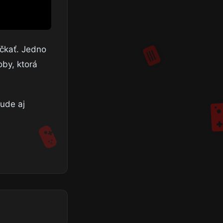
očkať. Jedno
oby, ktorá
bude aj