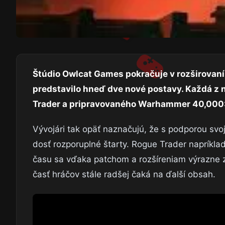
Štúdio Owlcat Games pokračuje v rozširovan
predstavilo hneď dve nové postavy. Každá z 
Trader a pripravovaného Warhammer 40,000:
Vývojári tak opäť naznačujú, že s podporou svoji
dosť rozporuplné štarty. Rogue Trader napríkla
času sa vďaka patchom a rozšíreniam výrazne zle
časť hráčov stále radšej čaká na ďalší obsah.