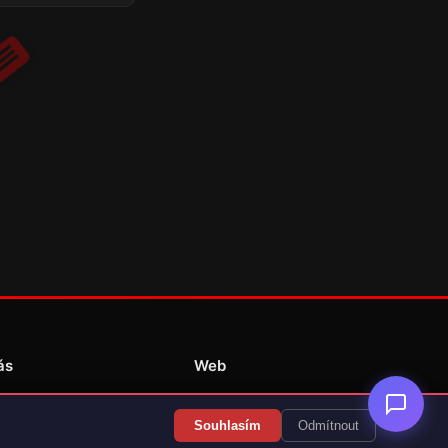
ás
Web
Redakce
Souhlasím
Odmítnout
Překlady her