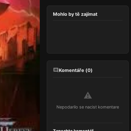
Mohlo by tě zajímat
Komentáře (
0
)
⚠️
Nepodarilo se nacist komentare
Zanechte komentář