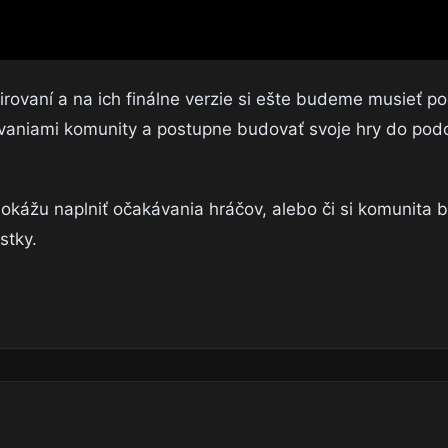
širovaní a na ich finálne verzie si ešte budeme musieť p
kávaniami komunity a postupne budovať svoje hry do pod
dokážu naplniť očakávania hráčov, alebo či si komunita 
stky.