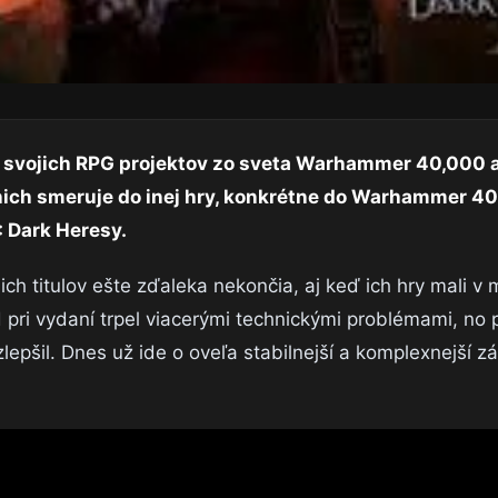
í svojich RPG projektov zo sveta Warhammer 40,000 a
nich smeruje do inej hry, konkrétne do Warhammer 4
 Dark Heresy.
ch titulov ešte zďaleka nekončia, aj keď ich hry mali v m
d pri vydaní trpel viacerými technickými problémami, no
pšil. Dnes už ide o oveľa stabilnejší a komplexnejší zá