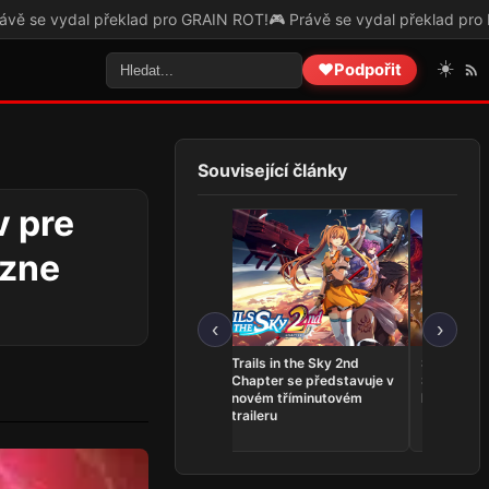
řeklad pro GRAIN ROT!
🎮 Právě se vydal překlad pro Forest Doesn’t 
☀️
❤️
Podpořit
Související články
 pre
azne
‹
›
THQ Nordic Showcase
Trails in the Sky 2nd
Serious S
2026 přinesl Expeditions:
Chapter se představuje v
Shatterver
Samurai, novinky pro
novém tříminutovém
konci srpn
Gothic i datum Way of the
traileru
Hunter 2