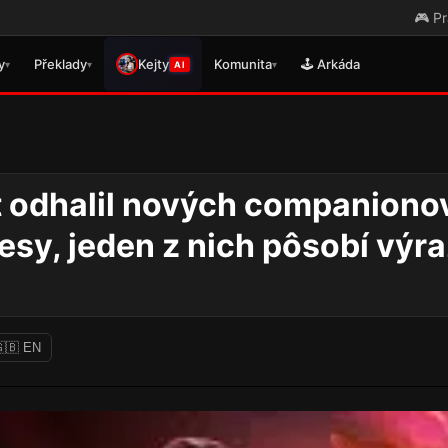
🎮 Právě se vydal p
y
Překlady
Kejty
Komunita
🕹️ Arkáda
▾
▾
▾
AI
odhalil nových companionov
esy, jeden z nich pôsobí výr
🇧 EN