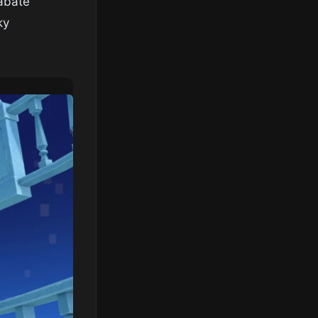
rábate
ky