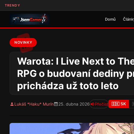
TRENDY
Domů
Článk
NOVINKY
Warota: I Live Next to T
RPG o budovaní dediny p
prichádza už toto leto
Lukáš *Haku* Murín
25. dubna 2026
Přečíst
🇸🇰 SK