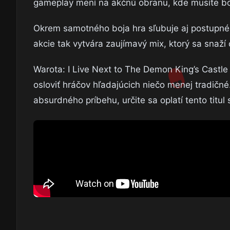
gameplay mení na akčnú obranu, kde musíte bojo
Okrem samotného boja hra sľubuje aj postupné
akcie tak vytvára zaujímavý mix, ktorý sa snaží 
Warota: I Live Next to The Demon King’s Castle 
osloviť hráčov hľadajúcich niečo menej tradičn
absurdného príbehu, určite sa oplatí tento titul