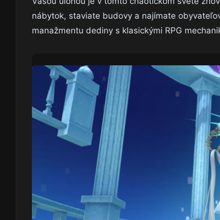
Vašou úlohou je v tomto chaotickom svete znovu
nábytok, staviate budovy a najímate obyvateľov
manažmentu dediny s klasickými RPG mechani