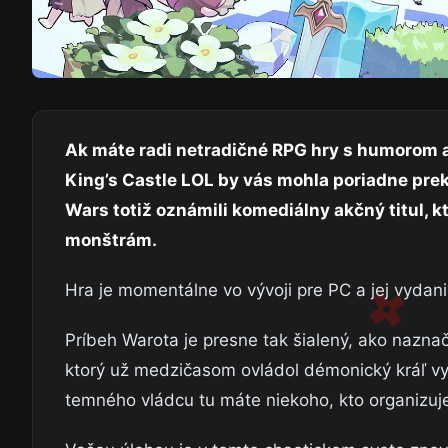
Ak máte radi netradičné RPG hry s humorom a
King’s Castle LOL by vás mohla poriadne prek
Wars totiž oznámili komediálny akčný titul, k
monštrám.
Hra je momentálne vo vývoji pre PC a jej vydan
Príbeh Warota je presne tak šialený, ako nazna
ktorý už medzičasom ovládol démonický kráľ vys
temného vládcu tu máte niekoho, kto organizuje 