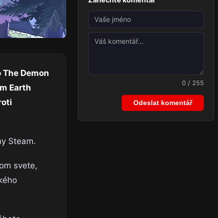
to The Demon
0 / 255
am Earth
oti
Odeslat komentář
my Steam.
nom svete,
ckého