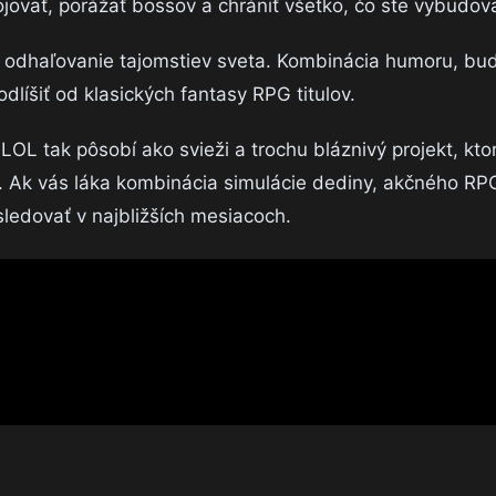
vať, porážať bossov a chrániť všetko, čo ste vybudova
 odhaľovanie tajomstiev sveta. Kombinácia humoru, bu
odlíšiť od klasických fantasy RPG titulov.
LOL tak pôsobí ako svieži a trochu bláznivý projekt, kt
é. Ak vás láka kombinácia simulácie dediny, akčného RP
 sledovať v najbližších mesiacoch.