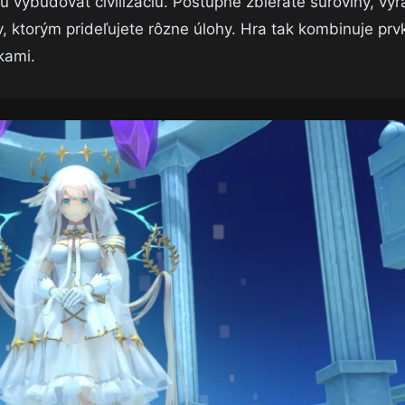
 vybudovať civilizáciu. Postupne zbierate suroviny, vy
, ktorým prideľujete rôzne úlohy. Hra tak kombinuje prv
kami.