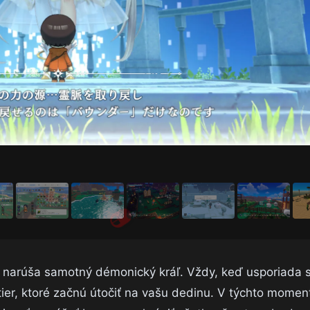
 narúša samotný démonický kráľ. Vždy, keď usporiada 
ier, ktoré začnú útočiť na vašu dedinu. V týchto momen