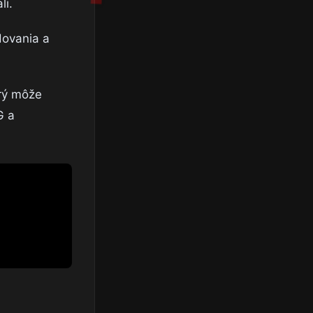
li.
dovania a
orý môže
G a