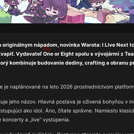
 originálnym nápadom, novinka Warota: I Live Next 
vapiť. Vydavateľ One or Eight spolu s vývojármi z Te
torý kombinuje budovanie dediny, crafting a obranu pr
ie je naplánované na leto 2026 prostredníctvom platfor
čuje jeho názov. Hlavná postava je oživená bohyňou v i
tupujúci ako idol. Áno, čítate správne. Namiesto klasi
koncerty a „live“ vystúpenia.