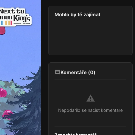
Mohlo by tě zajímat
Komentáře (
0
)
⚠️
Nepodarilo se nacist komentare
Zanechte komentář