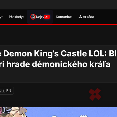
🎮 Právě se vydal p
y
Překlady
Kejty
Komunita
🕹️ Arkáda
▾
▾
▾
AI
he Demon King’s Castle LOL: B
ri hrade démonického kráľa
🇬🇧 EN