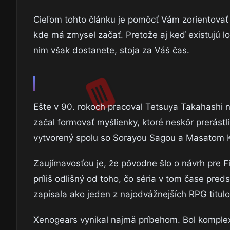
Cieľom tohto článku je pomôcť Vám zorientovať s
kde má zmysel začať. Pretože aj keď existujú l
nim však dostanete, stoja za Váš čas.
Ešte v 90. rokoch pracoval Tetsuya Takahashi n
začal formovať myšlienky, ktoré neskôr prerástl
vytvorený spolu so Sorayou Sagou a Masatom 
Zaujímavosťou je, že pôvodne šlo o návrh pre Fin
príliš odlišný od toho, čo séria v tom čase pre
zapísala ako jeden z najodvážnejších RPG titulo
Xenogears vynikal najmä príbehom. Bol komplexn