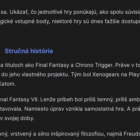
a. Ukázať, čo jednotlivé hry ponúkajú, ako spolu súvisi
ogické vstupné body, niektoré hry sú dnes ťažšie dostup
Stručná história
a tituloch ako Final Fantasy a Chrono Trigger. Práve v 
i do jeho vlastného projektu. Tým bol Xenogears na Play
Katom.
al Fantasy VII. Lenže príbeh bol príliš temný, príliš amb
dstavovala. Namiesto úprav vznikla samostatná hra. A pr
v svojej doby.
ý, vrstvený a silno inšpirovaný filozofiou, najmä Freu