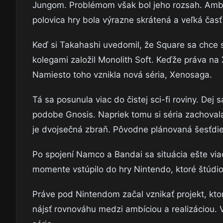
Jungom. Problémom však bol jeho rozsah. Ambíc
polovica hry bola výrazne skrátená a veľká čas
Keď si Takahashi uvedomil, že Square sa chce sú
kolegami založil Monolith Soft. Keďže práva na
Namiesto toho vznikla nová séria, Xenosaga.
Tá sa posunula viac do čistej sci-fi roviny. Dej
podobe Gnosis. Napriek tomu si séria zachovala
je dvojsečná zbraň. Pôvodne plánovaná šesťdiel
Po spojení Namco a Bandai sa situácia ešte via
momente vstúpilo do hry Nintendo, ktoré štúdio
Práve pod Nintendom začal vznikať projekt, kto
nájsť rovnováhu medzi ambíciou a realizáciou. 