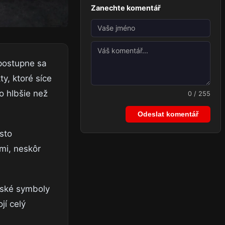
Zanechte komentář
 postupne sa
ty, ktoré síce
o hlbšie než
0 / 255
Odeslat komentář
sto
mi, neskôr
enské symboly
jí celý