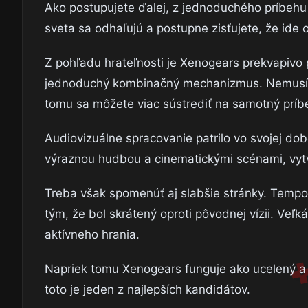
Ako postupujete ďalej, z jednoduchého príbehu o
sveta sa odhaľujú a postupne zisťujete, že ide 
Z pohľadu hrateľnosti je Xenogears prekvapivo p
jednoduchý kombinačný mechanizmus. Nemusíte 
tomu sa môžete viac sústrediť na samotný príb
Audiovizuálne spracovanie patrilo vo svojej do
výraznou hudbou a cinematickými scénami, vytvár
Treba však spomenúť aj slabšie stránky. Tempo
tým, že bol skrátený oproti pôvodnej vízii. Veľ
aktívneho hrania.
Napriek tomu Xenogears funguje ako ucelený a s
toto je jeden z najlepších kandidátov.