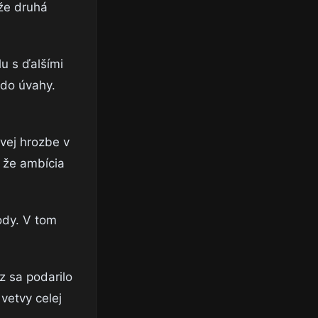
že druhá
u s ďalšími
 do úvahy.
ovej hrozbe v
, že ambícia
ody. V tom
z sa podarilo
vetvy celej