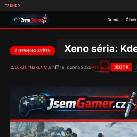
TRENDY
Domů
Článk
Xeno séria: Kd
Z HERNÍHO SVĚTA
Lukáš *Haku* Murín
19. dubna 2026
Přečíst
🇸🇰 SK
