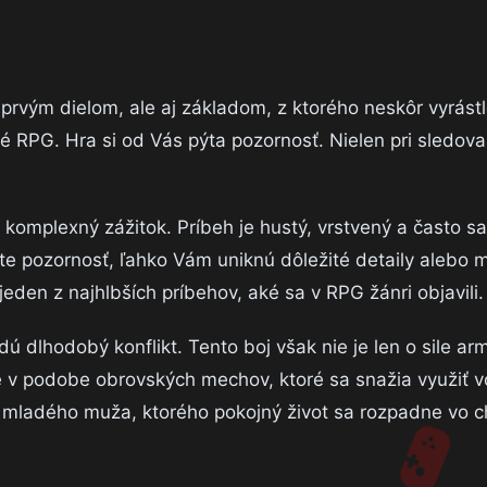
 prvým dielom, ale aj základom, z ktorého neskôr vyrást
né RPG. Hra si od Vás pýta pozornosť. Nielen pri sledovan
komplexný zážitok. Príbeh je hustý, vrstvený a často sa
te pozornosť, ľahko Vám uniknú dôležité detaily alebo m
eden z najhlbších príbehov, aké sa v RPG žánri objavili.
ú dlhodobý konflikt. Tento boj však nie je len o sile a
ie v podobe obrovských mechov, ktoré sa snažia využiť v
 mladého muža, ktorého pokojný život sa rozpadne vo ch