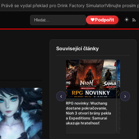
 Drink Factory Simulator!
Věnujte prosím pozornost tomuto odkazu
☀️
❤️
Podpořit
Související články
‹
›
RPG novinky: Genshin
RPG novinky: Wuchang
RPG novink
Impact otvára
dostane pokračovanie,
Fantasy XI
Snezhnayu, The Expanse
Nioh 3 otvorí brány pekla
Evercold,
rozvíja posádku a
a Expeditions: Samurai
Monsters r
Crymelight ponúka demo
ukazuje hrateľnosť
Xenoblade 
mieri na S