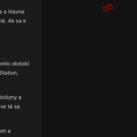
a a hlavne
né. Ak sa k
tomto období
Station,
iciózny a
áve tá sa
dom a