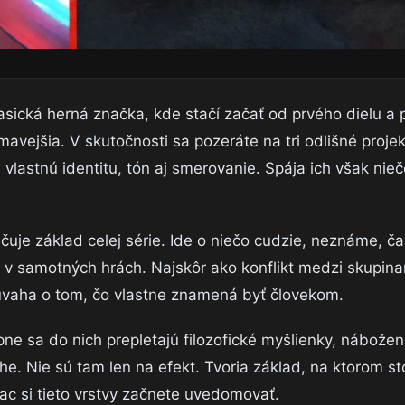
sická herná značka, kde stačí začať od prvého dielu a
mavejšia. V skutočnosti sa pozeráte na tri odlišné projek
vlastnú identitu, tón aj smerovanie. Spája ich však nieč
čuje základ celej série. Ide o niečo cudzie, neznáme, ča
 v samotných hrách. Najskôr ako konflikt medzi skupina
 úvaha o tom, čo vlastne znamená byť človekom.
tupne sa do nich prepletajú filozofické myšlienky, nábož
e. Nie sú tam len na efekt. Tvoria základ, na ktorom sto
iac si tieto vrstvy začnete uvedomovať.