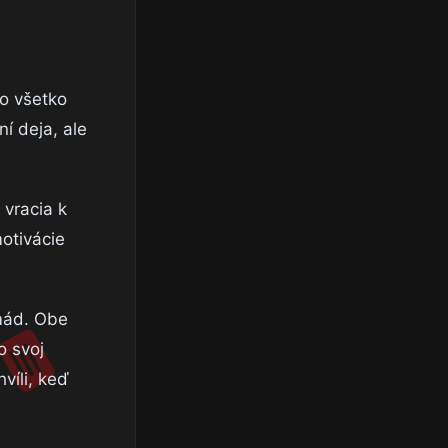
lo všetko
í deja, ale
 vracia k
otivácie
rmád. Obe
o svoj
víli, keď