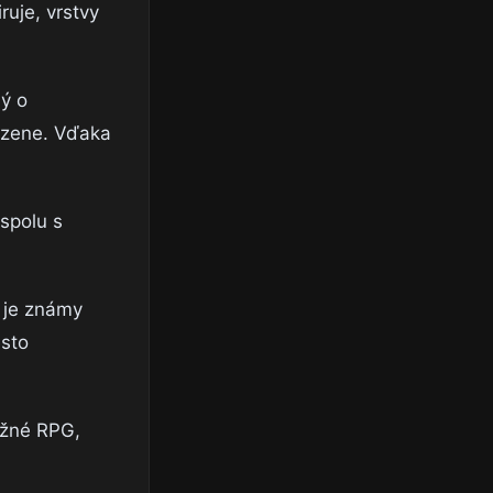
ruje, vrstvy
ný o
dzene. Vďaka
spolu s
 je známy
esto
ežné RPG,