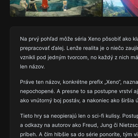
Na prvý pohľad môže séria Xeno pôsobiť ako kla
prepracovať ďalej. Lenže realita je o niečo zaují
vznikli pod jedným tvorcom, no každý z nich má 
len názov.
Práve ten názov, konkrétne prefix „Xeno“, nazna
nepochopené. A presne to sa postupne vrství aj
ako vnútorný boj postáv, a nakoniec ako širšia
Tieto hry sa neopierajú len o sci-fi kulisy. Pos
a odkazy na autorov ako Freud, Jung či Nietzsch
príbeh. A čím hlbšie sa do série ponoríte, tým v