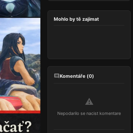
Mohlo by tě zajímat
Komentáře (
0
)
⚠️
Nepodarilo se nacist komentare