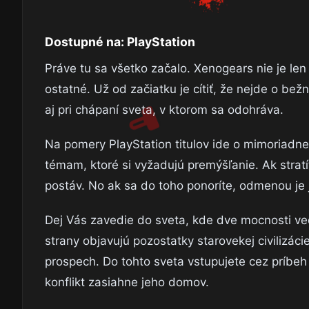
Dostupné na: PlayStation
Práve tu sa všetko začalo. Xenogears nie je len
ostatné. Už od začiatku je cítiť, že nejde o bež
aj pri chápaní sveta, v ktorom sa odohráva.
Na pomery PlayStation titulov ide o mimoriadne 
témam, ktoré si vyžadujú premýšľanie. Ak stratí
postáv. No ak sa do toho ponoríte, odmenou je j
Dej Vás zavedie do sveta, kde dve mocnosti ved
strany objavujú pozostatky starovekej civilizác
prospech. Do tohto sveta vstupujete cez príbeh
konflikt zasiahne jeho domov.