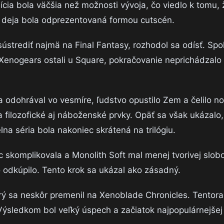
ia bola väčšia než možnosti vývoja, čo viedlo k tomu, 
ť deja bola odprezentovaná formou cutscén.
strediť najmä na Final Fantasy, rozhodol sa odísť. Spol
 Xenogears ostali u Square, pokračovanie neprichádzalo
 sa odohrával vo vesmíre, ľudstvo opustilo Zem a čelilo n
 filozofické aj náboženské prvky. Opäť sa však ukázalo
na séria bola nakoniec skrátená na trilógiu.
c skomplikovala a Monolith Soft mal menej tvorivej slob
 odkúpilo. Tento krok sa ukázal ako zásadný.
rý sa neskôr premenil na Xenoblade Chronicles. Tentora
Výsledkom bol veľký úspech a začiatok najpopulárnejšej 