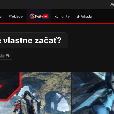
🎮 Právě se vydal překlad pro
y
Překlady
Kejty
Komunita
🕹️ Arkáda
▾
▾
▾
AI
e vlastne začať?
🇧 EN