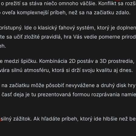
 prežití sa stáva niečo omnoho väčšie. Konflikt sa rozši
o oveľa komplexnejší príbeh, než sa na začiatku zdalo.
rístupný. Ide o klasický ťahový systém, ktorý je doplne
sa učiť zložité pravidlá, hra Vás vedie pomerne priro
eh.
be medzi špičku. Kombinácia 2D postáv a 3D prostredia, 
a silnú atmosféru, ktorá si drží svoju kvalitu aj dnes.
 na začiatku môže pôsobiť nevyvážene a druhý disk hry
ká časť deja je tu prezentovaná formou rozprávania nami
ilný zážitok. Ak hľadáte príbeh, ktorý ide hlbšie než b