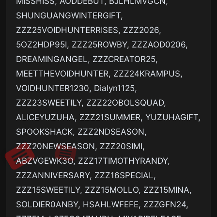
MISSHISS, AODDEBUT, BJLHLMVGCN,
SHUNGUANGWINTERGIFT,
ZZZ25VOIDHUNTERRISES, ZZZ2026,
5OZ2HDP95I, ZZZ25ROWBY, ZZZAOD0206,
DREAMINGANGEL, ZZZCREATOR25,
MEETTHEVOIDHUNTER, ZZZ24KRAMPUS,
VOIDHUNTER1230, Dialyn1125,
ZZZ23SWEETILY, ZZZ22OBOLSQUAD,
ALICEYUZUHA, ZZZ21SUMMER, YUZUHAGIFT,
SPOOKSHACK, ZZZ2NDSEASON,
ZZZ20NEWSEASON, ZZZ20SIMI,
ABZVGEWK3O, ZZZ17TIMOTHYRANDY,
ZZZANNIVERSARY, ZZZ16SPECIAL,
ZZZ15SWEETILY, ZZZ15MOLLO, ZZZ15MINA,
SOLDIER0ANBY, HSAHLWFEFE, ZZZGFN24,