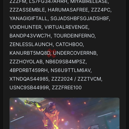
ZZZFM, LS7FG347AHRH, MIYABIRELEASE,
ZZZASSEMBLE, HARUMASAFREE, ZZZ4PC,
YANAGIGIFTALL, SGJADSHBFSGJADSHBF,
VOIDHUNTER, VIRTUALREVENGE,
BANDP43VWC7H, TOURDEINFERNO,
ZENLESSLAUNCH, CATCHBOO,
KANURBT5MQ8D, UNDERCOVERRNB,
ZZZHOYOLAB, NB6D9SB4MPSZ,
4BPDRBT459RH, NS6U9TTLM6AV,
XTNDQAS44985, ZZZ2024 / ZZZTVCM,
USNC9SB4499R, ZZZFREE100