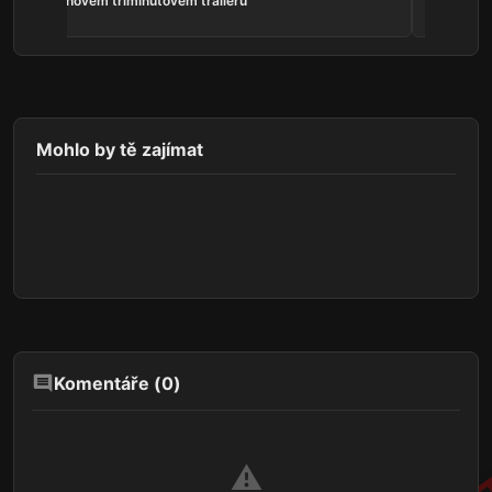
he
novém tříminutovém traileru
Mohlo by tě zajímat
Komentáře (
0
)
⚠️