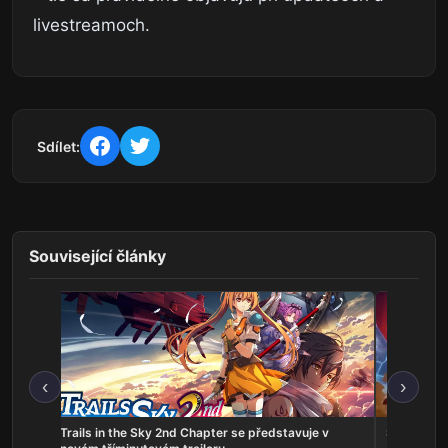
livestreamoch.
Sdílet:
Související články
‹
›
ns:
Trails in the Sky 2nd Chapter se představuje v
Serious Sa