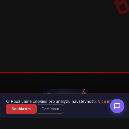
🍪 Používáme cookies pro analýzu návštěvnosti.
Více info
Souhlasím
Odmítnout
Váš průvodce světem videoher. Novinky, recenze a česko-
slovenské překlady her.