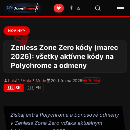
☀️
❤️
NOVINKY
Zenless Zone Zero kódy (marec
2026): všetky aktívne kódy na
Polychrome a odmeny
Lukáš *Haku* Murín
20. března 2026
Přečíst
🇸🇰 SK
🇬🇧 EN
Získaj extra Polychrome a bonusové odmeny
v Zenless Zone Zero vďaka aktuálnym