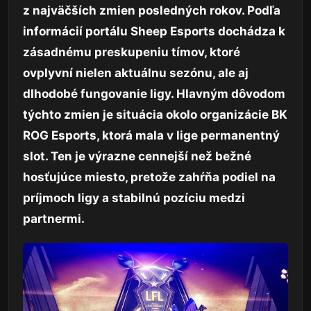
z najväčších zmien posledných rokov. Podľa
informácií portálu Sheep Esports dochádza k
zásadnému preskupeniu tímov, ktoré
ovplyvní nielen aktuálnu sezónu, ale aj
dlhodobé fungovanie ligy. Hlavným dôvodom
týchto zmien je situácia okolo organizácie BK
ROG Esports, ktorá mala v lige permanentný
slot. Ten je výrazne cennejší než bežné
hosťujúce miesto, pretože zahŕňa podiel na
príjmoch ligy a stabilnú pozíciu medzi
partnermi.