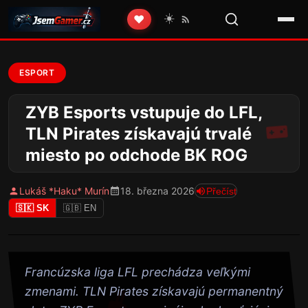
☀️
❤️
ESPORT
ZYB Esports vstupuje do LFL,
TLN Pirates získavajú trvalé
miesto po odchode BK ROG
Lukáš *Haku* Murín
18. března 2026
Přečíst
🇸🇰 SK
🇬🇧 EN
Francúzska liga LFL prechádza veľkými
zmenami. TLN Pirates získavajú permanentný