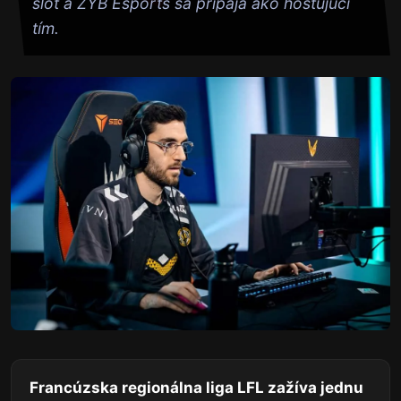
slot a ZYB Esports sa pripája ako hosťujúci
tím.
Francúzska regionálna liga LFL zažíva jednu