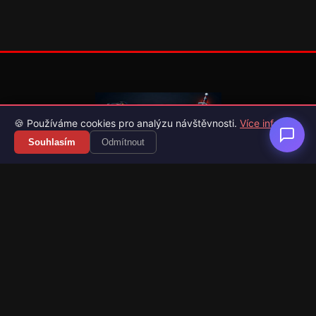
🍪 Používáme cookies pro analýzu návštěvnosti.
Více info
Souhlasím
Odmítnout
Váš průvodce světem videoher. Novinky, recenze a česko-
slovenské překlady her.
Naši partneři
Kategorie
Novinky