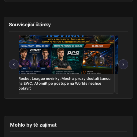
Související články
‹
›
les sú
Rocket League novinky: Mech a prozy dostali šancu
Najnovšie e
uje
na EWC, AtomiK po postupe na Worlds nechce
zahrá o ti
poľaviť
predstavil
Mohlo by tě zajímat