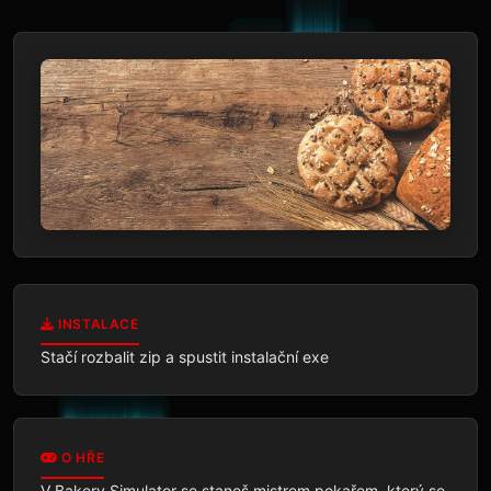
INSTALACE
Stačí rozbalit zip a spustit instalační exe
O HŘE
V Bakery Simulator se staneš mistrem pekařem, který se 