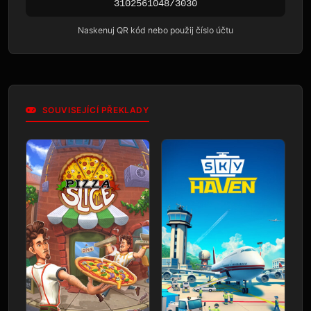
3102561048/3030
Naskenuj QR kód nebo použij číslo účtu
SOUVISEJÍCÍ PŘEKLADY