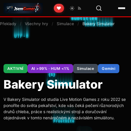
☀️
❤️
Překlady
/
Všechny hry
/
Simulace
/
Bakery Simulator
AKTIVNÍ
AI >99% · HUM <1%
Simulace
Gemini
Bakery Simulator
V Bakery Simulator od studia Live Motion Games z roku 2022 se
ponoříte do světa pekařství, kde vás čeká pečení různorodých
druhů chleba, práce s realistickými stroji a doručování
objednávek v tomto nenáročném a nezávislém simulátoru.