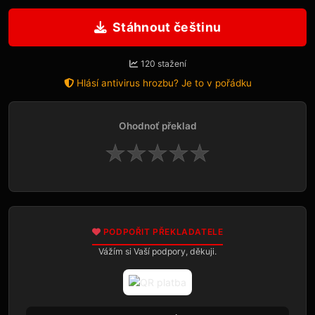
Stáhnout češtinu
120 stažení
Hlásí antivirus hrozbu? Je to v pořádku
Ohodnoť překlad
★
★
★
★
★
PODPOŘIT PŘEKLADATELE
Vážím si Vaší podpory, děkuji.