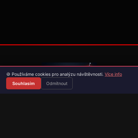
🍪 Používáme cookies pro analýzu návštěvnosti.
Více info
Souhlasím
Odmítnout
Váš průvodce světem videoher. Novinky, recenze a česko-
slovenské překlady her.
Naši partneři
Kategorie