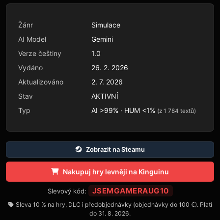
Žánr
Simulace
AI Model
Gemini
Verze češtiny
1.0
Vydáno
26. 2. 2026
Aktualizováno
2. 7. 2026
Stav
AKTIVNÍ
Typ
AI >99% · HUM <1%
(z 1 784 textů)
Zobrazit na Steamu
Nakupuj hry levněji na Kinguinu
JSEMGAMERAUG10
Slevový kód:
Sleva 10 % na hry, DLC i předobjednávky (objednávky do 100 €). Platí
do 31. 8. 2026.