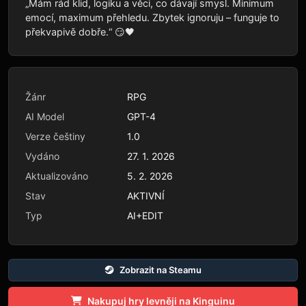
„Mám rád klid, logiku a věci, co dávají smysl. Minimum
emocí, maximum přehledu. Zbytek ignoruju – funguje to
překvapivě dobře.“ 😏🖤
Žánr
RPG
AI Model
GPT-4
Verze češtiny
1.0
Vydáno
27. 1. 2026
Aktualizováno
5. 2. 2026
Stav
AKTIVNÍ
Typ
AI+EDIT
Zobrazit na Steamu
Nakupuj hry levněji na Kinguinu