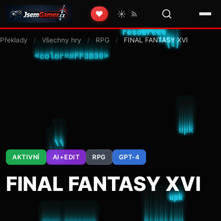
☀️
❤️
Překlady
/
Všechny hry
/
RPG
/
FINAL FANTASY XVI
AKTIVNÍ
AI+EDIT
RPG
GPT-4
FINAL FANTASY XVI