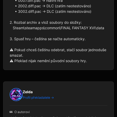
     • 0007.diff.pac → hlavní hra  

     • 2002.diff.pac → DLC (zatím neotestováno)  

     • 3002.diff.pac → DLC (zatím neotestováno)

2. Rozbal archiv a vlož soubory do složky:

   Steam\steamapps\common\FINAL FANTASY XVI\data

3. Spusť hru – čeština se načte automaticky.

⚠️ Pokud chceš češtinu odebrat, stačí soubor jednoduše 
smazat.  

⚠️ Překlad nijak nemění původní soubory hry.
Zelda
Profil překladatele →
O autorovi