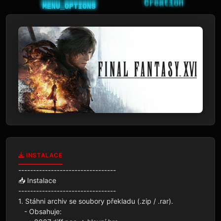
INSTALACE
---------------------------------

📥 Instalace

---------------------------------

1. Stáhni archiv se soubory překladu (.zip / .rar).  

   - Obsahuje:  
