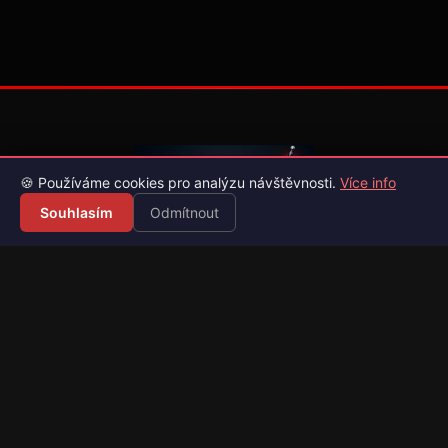
🍪 Používáme cookies pro analýzu návštěvnosti.
Více info
Souhlasím
Odmítnout
Váš průvodce světem videoher. Novinky, recenze a česko-
slovenské překlady her.
Naši partneři
Kategorie
Novinky