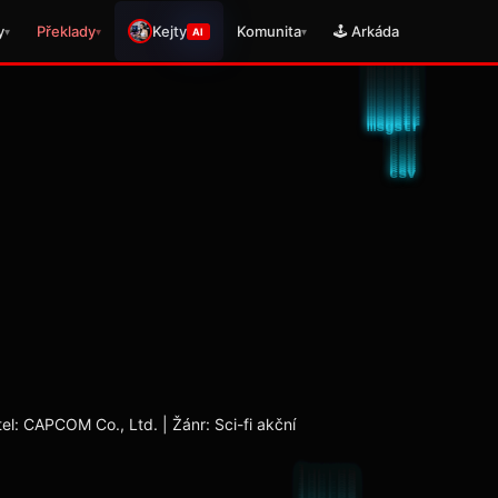
y
Překlady
Kejty
Komunita
🕹️ Arkáda
▾
▾
▾
AI
l: CAPCOM Co., Ltd. | Žánr: Sci-fi akční