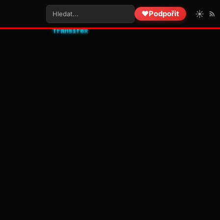
☀️
❤️
Podpořit