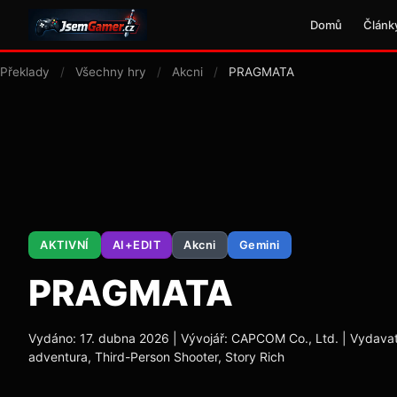
Domů
Článk
Překlady
/
Všechny hry
/
Akcni
/
PRAGMATA
AKTIVNÍ
AI+EDIT
Akcni
Gemini
PRAGMATA
Vydáno: 17. dubna 2026 | Vývojář: CAPCOM Co., Ltd. | Vydavate
adventura, Third-Person Shooter, Story Rich