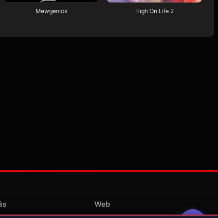
Mewgenics
High On Life 2
ás
Web