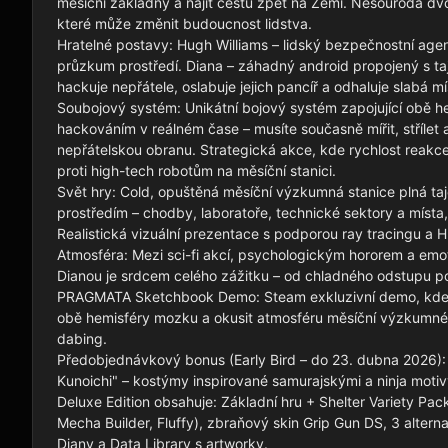
měsíční základny a najít cestu zpět na Zemi. Nesourodá dvoji
které může změnit budoucnost lidstva.

Hratelné postavy: Hugh Williams – lidský bezpečnostní agent
průzkum prostředí. Diana – záhadný android propojený s taj
hackuje nepřátele, oslabuje jejich pancíř a odhaluje slabá mís
Soubojový systém: Unikátní bojový systém zapojující obě he
hackováním v reálném čase – musíte současně mířit, střílet a 
nepřátelskou obranu. Strategická akce, kde rychlost reakce 
proti high-tech robotům na měsíční stanici.

Svět hry: Cold, opuštěná měsíční výzkumná stanice plná tajem
prostředím – chodby, laboratoře, technické sektory a míst
Realistická vizuální prezentace s podporou ray tracingu a H
Atmosféra: Mezi sci-fi akcí, psychologickým hororem a em
Dianou je srdcem celého zážitku – od chladného odstupu po h
PRAGMATA Sketchbook Demo: Steam exkluzivní demo, kde si
obě hemisféry mozku a okusit atmosféru měsíční výzkumné 
dabing.

Předobjednávkový bonus (Early Bird – do 23. dubna 2026): 
Kunoichi" – kostýmy inspirované samurajskými a ninja moti
Deluxe Edition obsahuje: Základní hru + Shelter Variety Pack 
Mecha Builder, Fluffy), zbraňový skin Grip Gun DS, 3 alterna
Diany a Data Library s artworky.
