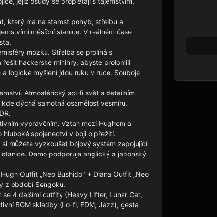
ce, jejíž osudy se proplétají s tajemstvím, 
, který má na starost pohyb, střelbu a 
emstvími měsíční stanice. V reálném čase 
ta.

misféry mozku. Střelba se prolíná s 
řešit hackerské minihry, abyste prolomili 
a logické myšlení jdou ruku v ruce. Souboje 
ství. Atmosférický sci-fi svět s detailním 
a, kde dýchá samotná osamělost vesmíru. 
DR.

otivním vyprávěním. Vztah mezi Hughem a 
luboké spojenectví v boji o přežití.

 můžete vyzkoušet bojový systém zapojující 
stanice. Demo podporuje anglický a japonský 
Hugh Outfit „Neo Bushido" + Diana Outfit „Neo 
vy z období Sengoku.

se 4 dalšími outfity (Heavy Lifter, Lunar Cat, 
tivní BGM skladby (Lo-fi, EDM, Jazz), gesta 