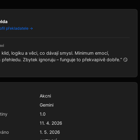
elda
ofil překladatele →
ovi
klid, logiku a věci, co dávají smysl. Minimum emocí,
řehledu. Zbytek ignoruju – funguje to překvapivě dobře.“ 😏
Akcni
Gemini
tiny
1.0
11. 4. 2026
váno
1. 5. 2026