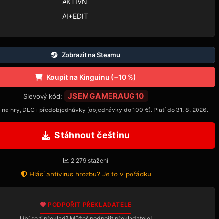
AKTIVNÍ
AI+EDIT
Zobrazit na Steamu
Koupit na Kinguinu (−10 %)
JSEMGAMERAUG10
Slevový kód:
 na hry, DLC i předobjednávky (objednávky do 100 €). Platí do 31. 8. 2026.
Stáhnout češtinu
2 279 stažení
Hlásí antivirus hrozbu? Je to v pořádku
PODPOŘIT PŘEKLADATELE
Líbí se ti překlad? Můžeš podpořit překladatele!