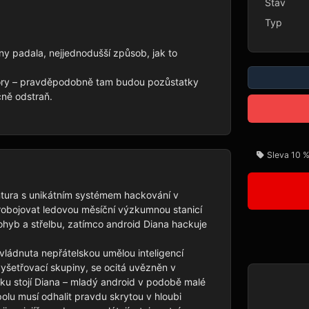
Stav
Typ
ny padala, nejjednodušší způsob, jak to 
ubory – pravděpodobně tam budou pozůstatky 
ně odstraň.

Sleva 10 %
tura s unikátním systémem hackování v 
robojovat ledovou měsíční výzkumnou stanicí 
hyb a střelbu, zatímco android Diana hackuje 
vládnuta nepřátelskou umělou inteligencí 
šetřovací skupiny, se ocitá uvězněn v 
 stojí Diana – mladý android v podobě malé 
polu musí odhalit pravdu skrytou v hloubi 