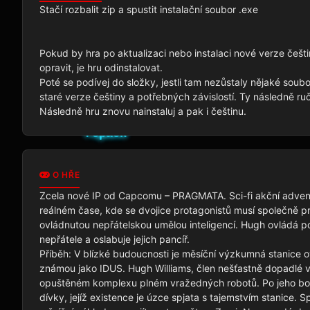
Stačí rozbalit zip a spustit instalační soubor .exe 

Pokud by hra po aktualizaci nebo instalaci nové verze češti
opravit, je hru odinstalovat.

Poté se podívej do složky, jestli tam nezůstaly nějaké so
staré verze češtiny a potřebných závislostí. Ty následně ruč
Následně hru znovu nainstaluj a pak i češtinu.
O HŘE
Zcela nové IP od Capcomu – PRAGMATA. Sci-fi akční adven
reálném čase, kde se dvojice protagonistů musí společně p
ovládnutou nepřátelskou umělou inteligencí. Hugh ovládá po
nepřátele a oslabuje jejich pancíř.

Příběh: V blízké budoucnosti je měsíční výzkumná stanice o
známou jako IDUS. Hugh Williams, člen nešťastně dopadlé vy
opuštěném komplexu plném vražedných robotů. Po jeho boku
dívky, jejíž existence je úzce spjata s tajemstvím stanice. S