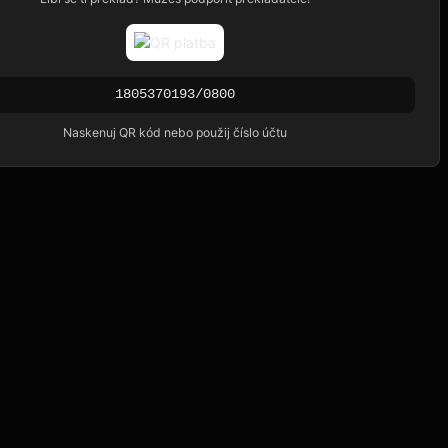
1805370193/0800
Naskenuj QR kód nebo použij číslo účtu