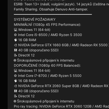
ESRB: Teen 13+ (násilí, vulgární jazyk). 14 jazyků (čeština
Family Sharing. Obsahuje Denuvo Anti-tamper.

━━━━━━━━━━━━━━━━━━━━━━━━━━━━━━━━━━━━━━━━

SYSTÉMOVÉ POŽADAVKY

MINIMÁLNÍ (1080p 45 FPS Performance):

💻 Windows 11 (64-bit)

⚙️ Intel Core i5-8500 / AMD Ryzen 5 3500

🧠 16 GB RAM

🎨 NVIDIA GeForce GTX 1660 6GB / AMD Radeon RX 5500 
💾 40 GB (doporučeno SSD)

📝 DirectX 12

🌐 Širokopásmové připojení k internetu

DOPORUČENÉ (1080p 60 FPS Balanced):

💻 Windows 11 (64-bit)

⚙️ Intel Core i7-8700 / AMD Ryzen 5 5500

🧠 16 GB RAM

🎨 NVIDIA GeForce RTX 2060 Super 8GB / AMD Radeon RX
💾 40 GB (doporučeno SSD)

📝 DirectX 12

🌐 Širokopásmové připojení k internetu

Pro ray tracing: NVIDIA GeForce RTX 3060 12GB / AMD R