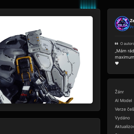
Z
Pr
O autor
„Mám rád 
maximum p
🖤
Žánr
AI Model
Verze češ
Vydáno
Aktualizo