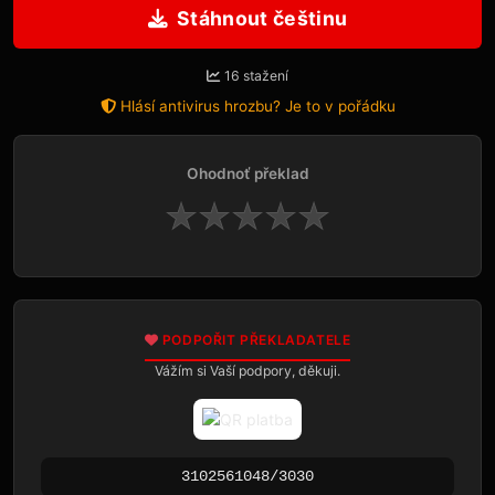
Stáhnout češtinu
16 stažení
Hlásí antivirus hrozbu? Je to v pořádku
Ohodnoť překlad
★
★
★
★
★
PODPOŘIT PŘEKLADATELE
Vážím si Vaší podpory, děkuji.
3102561048/3030