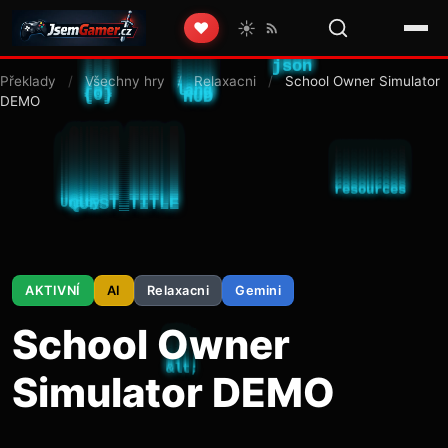
☀️
❤️
Překlady
/
Všechny hry
/
Relaxacni
/
School Owner Simulator
DEMO
AKTIVNÍ
AI
Relaxacni
Gemini
School Owner
Simulator DEMO