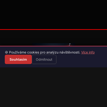
🍪 Používáme cookies pro analýzu návštěvnosti.
Více info
Souhlasím
Odmítnout
Váš průvodce světem videoher. Novinky, recenze a česko-
slovenské překlady her.
Naši partneři
Kategorie