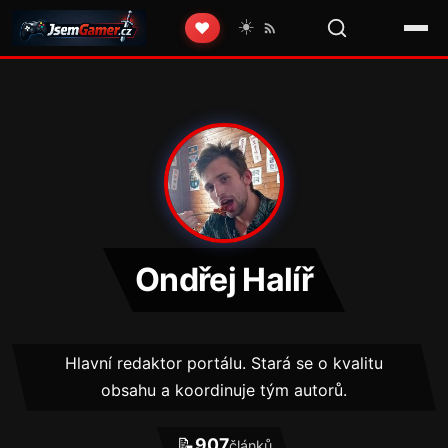
☀️
❤️
Ondřej Halíř
Hlavní redaktor portálu. Stará se o kvalitu
obsahu a koordinuje tým autorů.
📝
907
článků