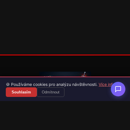
🍪 Používáme cookies pro analýzu návštěvnosti.
Více info
Souhlasím
Odmítnout
Váš průvodce světem videoher. Novinky, recenze a česko-
slovenské překlady her.
Naši partneři