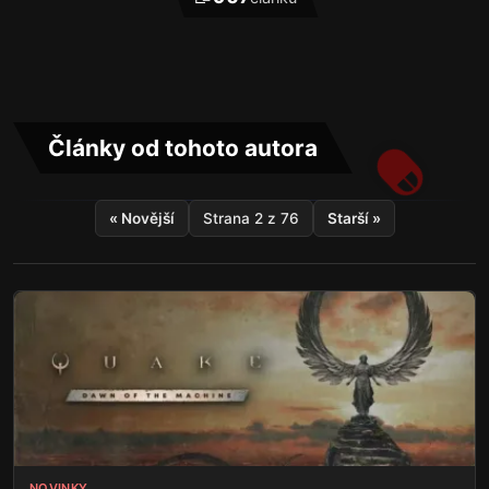
Články od tohoto autora
« Novější
Strana 2 z 76
Starší »
NOVINKY