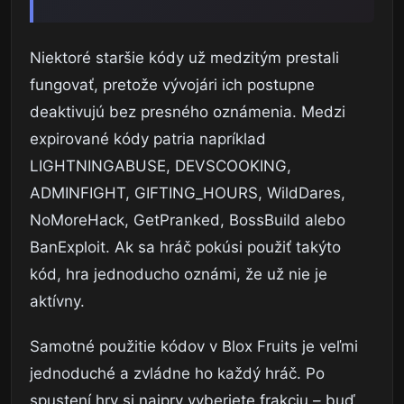
Niektoré staršie kódy už medzitým prestali
fungovať, pretože vývojári ich postupne
deaktivujú bez presného oznámenia. Medzi
expirované kódy patria napríklad
LIGHTNINGABUSE, DEVSCOOKING,
ADMINFIGHT, GIFTING_HOURS, WildDares,
NoMoreHack, GetPranked, BossBuild alebo
BanExploit. Ak sa hráč pokúsi použiť takýto
kód, hra jednoducho oznámi, že už nie je
aktívny.
Samotné použitie kódov v Blox Fruits je veľmi
jednoduché a zvládne ho každý hráč. Po
spustení hry si najprv vyberiete frakciu – buď