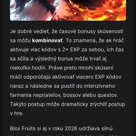
Je dobré vedieť, že časové bonusy skúseností
sa môžu
kombinovať
. To znamená, že ak hráč
aktivuje viac kódov s 2× EXP za sebou, ich čas
sa sčíta a výsledný bonus môže trvať aj
niekoľko hodín. Práve preto mnohí skúsení
hráči odporúčajú aktivovať viacero EXP kódov
naraz a následne sa pustiť do intenzívneho
farmenia nepriateľov, bossov alebo questov.
Takýto postup môže dramaticky zrýchliť postup
v hre.
Blox Fruits si aj v roku 2026 udržiava silnú