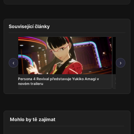
Související články
‹
›
crolls
Persona 4 Revival představuje Yukiko Amagi v
Phantom:
novém traileru
vyjde v zá
Mohlo by tě zajímat