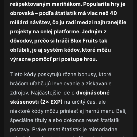
rešpektovaným mariňákom. Popularita hry je
obrovská – podľa štatistík má viac než 40
miliárd návštev, čo ju radí medzi najhranejšie
projekty na celej platforme. Jedným z
dôvodov, prečo si hráči Blox Fruits tak
obľúbili, je aj systém kódov, ktoré môžu
výrazne pomôcť pri postupe hrou.
Tieto kódy poskytujú rôzne bonusy, ktoré
hráčom uľahčujú levelovanie a získavanie
zdrojov. Najčastejšie ide o
dvojnásobné
skúsenosti (2× EXP)
na určitý čas, ale
niektoré kódy môžu priniesť aj hernú menu Beli,
špeciálne tituly alebo dokonca reset štatistík
postavy. Práve reset štatistík je mimoriadne