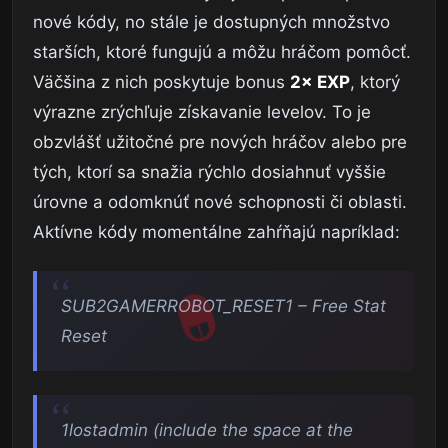
nové kódy, no stále je dostupných množstvo
starších, ktoré fungujú a môžu hráčom pomôcť.
Väčšina z nich poskytuje bonus
2× EXP
, ktorý
výrazne zrýchľuje získavanie levelov. To je
obzvlášť užitočné pre nových hráčov alebo pre
tých, ktorí sa snažia rýchlo dosiahnuť vyššie
úrovne a odomknúť nové schopnosti či oblasti.
Aktívne kódy momentálne zahŕňajú napríklad:
SUB2GAMERROBOT_RESET1 – Free Stat
Reset
1lostadmin (include the space at the