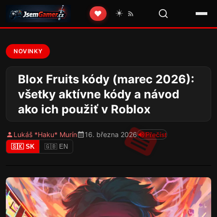
☀️
❤️
NOVINKY
Blox Fruits kódy (marec 2026):
všetky aktívne kódy a návod
ako ich použiť v Roblox
Lukáš *Haku* Murín
16. března 2026
Přečíst
🇸🇰 SK
🇬🇧 EN