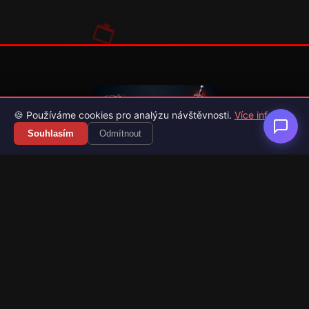
🍪 Používáme cookies pro analýzu návštěvnosti.
Více info
Souhlasím
Odmítnout
Váš průvodce světem videoher. Novinky, recenze a česko-
slovenské překlady her.
Naši partneři
Kategorie
Novinky
Recenze