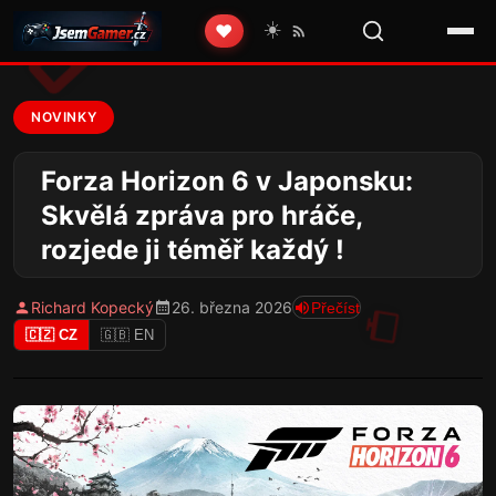
☀️
❤️
NOVINKY
Forza Horizon 6 v Japonsku:
Skvělá zpráva pro hráče,
rozjede ji téměř každý !
Richard Kopecký
26. března 2026
Přečíst
🇨🇿 CZ
🇬🇧 EN