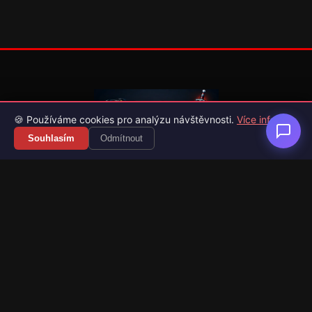
🍪 Používáme cookies pro analýzu návštěvnosti.
Více info
Souhlasím
Odmítnout
Váš průvodce světem videoher. Novinky, recenze a česko-
slovenské překlady her.
Naši partneři
Kategorie
Novinky