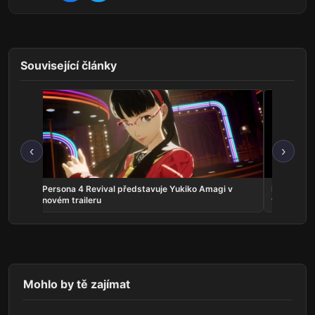
Související články
‹
›
crolls
Persona 4 Revival představuje Yukiko Amagi v
Phantom:
novém traileru
vyjde v zá
Mohlo by tě zajímat