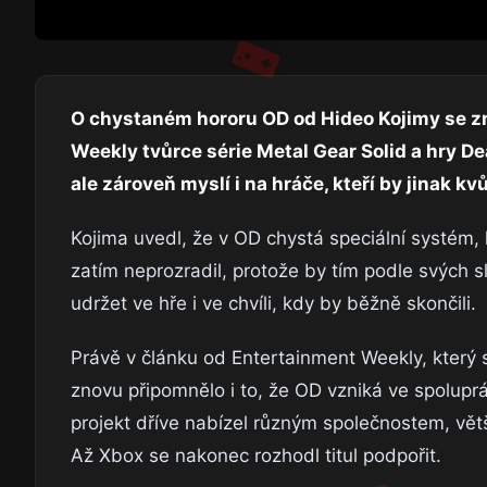
O chystaném hororu OD od Hideo Kojimy se zn
Weekly tvůrce série Metal Gear Solid a hry De
ale zároveň myslí i na hráče, kteří by jinak kv
Kojima uvedl, že v OD chystá speciální systém, k
zatím neprozradil, protože by tím podle svých sl
udržet ve hře i ve chvíli, kdy by běžně skončili.
Právě v článku od Entertainment Weekly, který s
znovu připomnělo i to, že OD vzniká ve spolupr
projekt dříve nabízel různým společnostem, větš
Až Xbox se nakonec rozhodl titul podpořit.