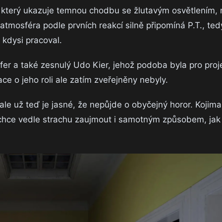
t, který ukazuje temnou chodbu se žlutavým osvětlením, 
tmosféra podle prvních reakcí silně připomíná P.T., ted
 kdysi pracoval.
afer a také zesnulý Udo Kier, jehož podoba byla pro proj
ce o jeho roli ale zatím zveřejněny nebyly.
e už teď je jasné, že nepůjde o obyčejný horor. Kojima
ho chce vedle strachu zaujmout i samotným způsobem, ja