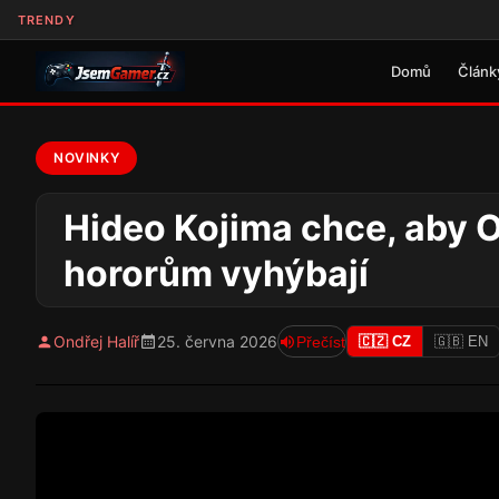
TRENDY
Domů
Článk
NOVINKY
Hideo Kojima chce, aby OD
hororům vyhýbají
Ondřej Halíř
25. června 2026
Přečíst
🇨🇿 CZ
🇬🇧 EN