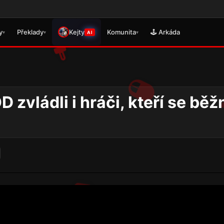
🎮 Pr
y
Překlady
Kejty
Komunita
🕹️ Arkáda
▾
▾
▾
AI
 zvládli i hráči, kteří se běž