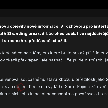
ovu objevily nové informace. V rozhovoru pro Enter
ath Stranding prozradil, že chce udělat co nejděsivějš
ůli strachu hru předčasně odložili.
terý má pomoci těm, pro které bude hra až příliš intenzi
ov zkazil překvapení, ale naznačil, že půjde o způsob, j
e věnoval současnému stavu Xboxu u příležitosti jeho 25
áci s Jordanem Peelem a vydá ho Xbox. Kojima zároveň 
ina z nich jeho koncept nepochopila a považovala ho za p