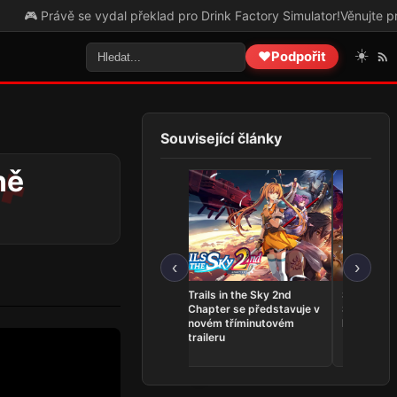
ávě se vydal překlad pro Drink Factory Simulator!
Věnujte prosím poz
☀️
❤️
Podpořit
Související články
ně
‹
›
THQ Nordic Showcase
Trails in the Sky 2nd
Serious S
2026 přinesl Expeditions:
Chapter se představuje v
Shatterver
Samurai, novinky pro
novém tříminutovém
konci srpn
Gothic i datum Way of the
traileru
Hunter 2