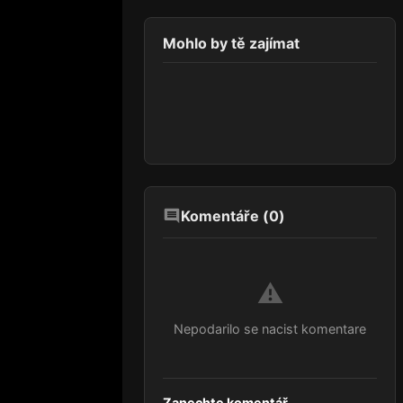
Mohlo by tě zajímat
Komentáře (
0
)
⚠️
Nepodarilo se nacist komentare
Zanechte komentář