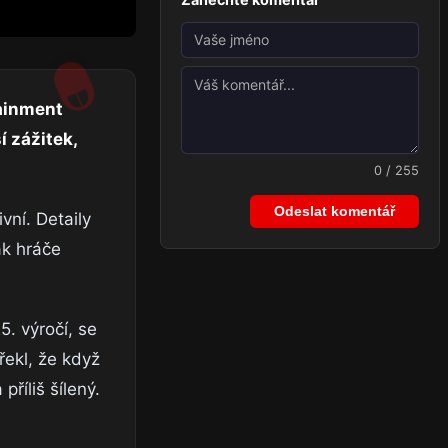
tainment
í zážitek,
0 / 255
Odeslat komentář
vní. Detaily
ak hráče
. výročí, se
řekl, že když
říliš šílený.