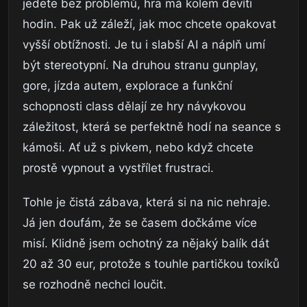
jedete bez problémů, hra má kolem devíti
hodin. Pak už záleží, jak moc chcete opakovat
vyšší obtížnosti. Je tu i slabší AI a náplň umí
být stereotypní. Na druhou stranu gunplay,
gore, jízda autem, explorace a funkční
schopnosti class dělají ze hry návykovou
záležitost, která se perfektně hodí na seance s
kámoši. Ať už s pivkem, nebo když chcete
prostě vypnout a vystřílet frustraci.
Tohle je čistá zábava, která si na nic nehraje.
Já jen doufám, že se časem dočkáme více
misí. Klidně jsem ochotný za nějaký balík dát
20 až 30 eur, protože s touhle partičkou toxíků
se rozhodně nechci loučit.