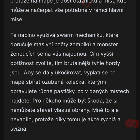
protože na mapě je dost otazníčků a míst, kde
můžete načerpat vše potřebné v rámci hlavní
mise.
Ta naplno využívá swarm mechaniku, která
doručuje masivní počty zombíků a monster
ženoucích se na vás najednou. Čím vyšší
obtížnost zvolíte, tím brutálnější tyhle hordy
jsou. Aby se daly ukočírovat, vyplatí se po
mapě sbírat ozubená kolečka, kterými
opravujete různé pastičky, co v daných místech
najdete. Pro někoho může být škoda, že si
nemůžete stavět vlastní obrany. Mně to ale
nevadilo, protože díky tomu je akce rychlá a
svižná.