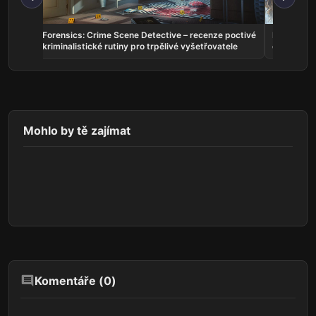
ctivé
Echoes of Aincrad: Recenze nedopečeného
Helix: Desce
dobrodružství s kvalitním soubojovým systémem
dobrodružstv
Mohlo by tě zajímat
Komentáře (
0
)