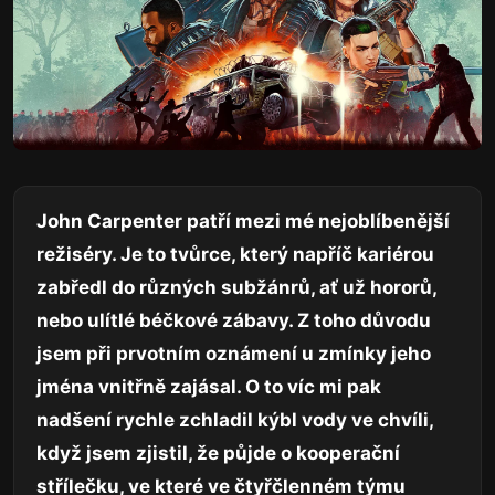
John Carpenter patří mezi mé nejoblíbenější
režiséry. Je to tvůrce, který napříč kariérou
zabředl do různých subžánrů, ať už hororů,
nebo ulítlé béčkové zábavy. Z toho důvodu
jsem při prvotním oznámení u zmínky jeho
jména vnitřně zajásal. O to víc mi pak
nadšení rychle zchladil kýbl vody ve chvíli,
když jsem zjistil, že půjde o kooperační
střílečku, ve které ve čtyřčlenném týmu