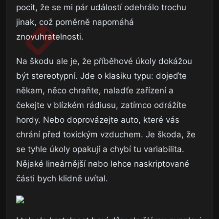
pocit, že se mi pár událostí odehrálo trochu
jinak, což poměrně napomáhá
znovuhratelnosti.
Na škodu ale je, že příběhové úkoly dokážou
být stereotypní. Jde o klasiku typu: dojeďte
někam, něco chraňte, naladťe zařízení a
čekejte v blízkém rádiusu, zatímco odrážíte
hordy. Nebo doprovázejte auto, které vás
chrání před toxickým vzduchem. Je škoda, že
se tyhle úkoly opakují a chybí tu variabilita.
Nějaké lineárnější nebo lehce naskriptované
části bych klidně uvítal.