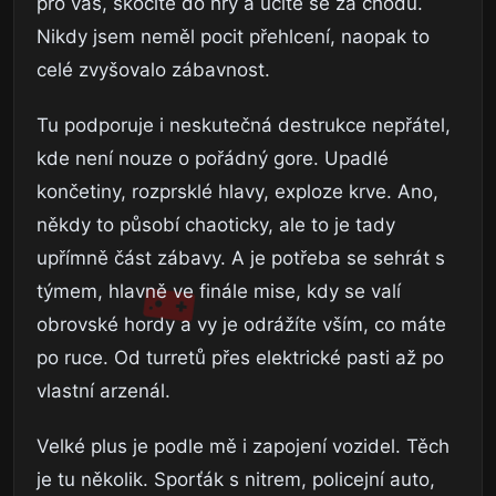
pro vás, skočíte do hry a učíte se za chodu.
Nikdy jsem neměl pocit přehlcení, naopak to
celé zvyšovalo zábavnost.
Tu podporuje i neskutečná destrukce nepřátel,
kde není nouze o pořádný gore. Upadlé
končetiny, rozprsklé hlavy, exploze krve. Ano,
někdy to působí chaoticky, ale to je tady
upřímně část zábavy. A je potřeba se sehrát s
týmem, hlavně ve finále mise, kdy se valí
obrovské hordy a vy je odrážíte vším, co máte
po ruce. Od turretů přes elektrické pasti až po
vlastní arzenál.
Velké plus je podle mě i zapojení vozidel. Těch
je tu několik. Sporťák s nitrem, policejní auto,