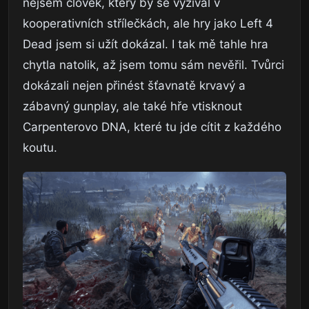
nejsem člověk, který by se vyžíval v
kooperativních střílečkách, ale hry jako Left 4
Dead jsem si užít dokázal. I tak mě tahle hra
chytla natolik, až jsem tomu sám nevěřil. Tvůrci
dokázali nejen přinést šťavnatě krvavý a
zábavný gunplay, ale také hře vtisknout
Carpenterovo DNA, které tu jde cítit z každého
koutu.