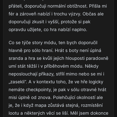
přáteli, doporučuji normální obtížnost. Přišla mi
fér a zároveň nabízí i trochu výzvy. Občas ale
doporučuji zkusit i vyšší, protože si pak
opravdu užijete, co hra nabízí naplno.
Co se týče story módu, ten bych doporučil
hlavně pro sólo hraní. Hrát s boty není úplná
sranda a hra se kvůli jejich hlouposti paradoxně
umí stát těžší i v příběhovém módu. Někdy
neposlouchají příkazy, střílí mimo nebo se mi i
„zasekli“. A v kontextu toho, že ve hře logicky
nemáte checkpointy, je pak v sólu otravné hrát
misi úplně od znova. Polehčující okolností ale
je, že i když mapa zůstává stejná, rozmístění
lootu a některých věcí se liší. Měl jsem dokonce