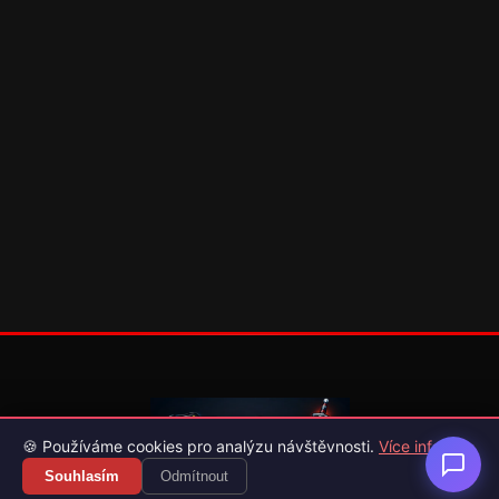
🍪 Používáme cookies pro analýzu návštěvnosti.
Více info
Souhlasím
Odmítnout
Váš průvodce světem videoher. Novinky, recenze a česko-