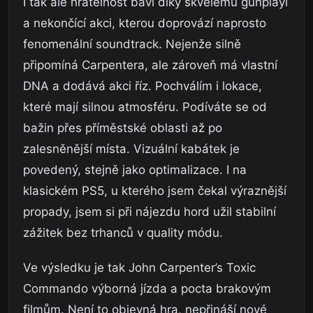
I tak ale hratelnost baví díky skvělému gunplayi
a nekončící akci, kterou doprovází naprosto
fenomenální soundtrack. Nejenže silně
připomíná Carpentera, ale zároveň má vlastní
DNA a dodává akci říz. Pochválím i lokace,
které mají silnou atmosféru. Podíváte se od
bažin přes příměstské oblasti až po
zalesněnější místa. Vizuální kabátek je
povedený, stejně jako optimalizace. I na
klasickém PS5, u kterého jsem čekal výraznější
propady, jsem si při nájezdu hord užil stabilní
zážitek bez trhanců v quality módu.
Ve výsledku je tak John Carpenter’s Toxic
Commando výborná jízda a pocta brakovým
filmům. Není to objevná hra, nepřináší nové