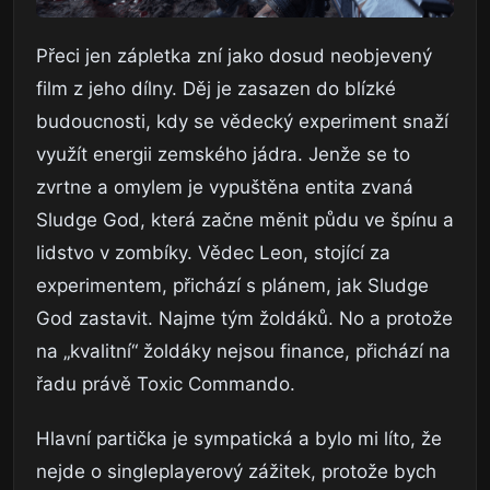
Přeci jen zápletka zní jako dosud neobjevený
film z jeho dílny. Děj je zasazen do blízké
budoucnosti, kdy se vědecký experiment snaží
využít energii zemského jádra. Jenže se to
zvrtne a omylem je vypuštěna entita zvaná
Sludge God, která začne měnit půdu ve špínu a
lidstvo v zombíky. Vědec Leon, stojící za
experimentem, přichází s plánem, jak Sludge
God zastavit. Najme tým žoldáků. No a protože
na „kvalitní“ žoldáky nejsou finance, přichází na
řadu právě Toxic Commando.
Hlavní partička je sympatická a bylo mi líto, že
nejde o singleplayerový zážitek, protože bych