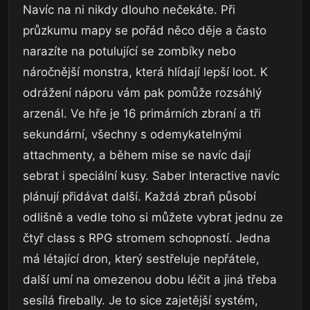
Navíc na ni nikdy dlouho nečekáte. Při
průzkumu mapy se pořád něco děje a často
narazíte na potulující se zombíky nebo
náročnější monstra, která hlídají lepší loot. K
odrážení náporu vám pak pomůže rozsáhlý
arzenál. Ve hře je 16 primárních zbraní a tři
sekundární, všechny s odemykatelnými
attachmenty, a během mise se navíc dají
sebrat i speciální kusy. Saber Interactive navíc
plánují přidávat další. Každá zbraň působí
odlišně a vedle toho si můžete vybrat jednu ze
čtyř class s RPG stromem schopností. Jedna
má létající dron, který sestřeluje nepřátele,
další umí na omezenou dobu léčit a jiná třeba
sesílá firebally. Je to sice zajetější systém,