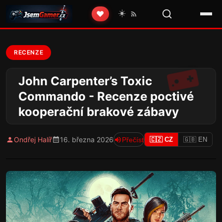
☀️
❤️
RECENZE
John Carpenter’s Toxic
Commando - Recenze poctivé
kooperační brakové zábavy
Ondřej Halíř
16. března 2026
Přečíst
🇨🇿 CZ
🇬🇧 EN