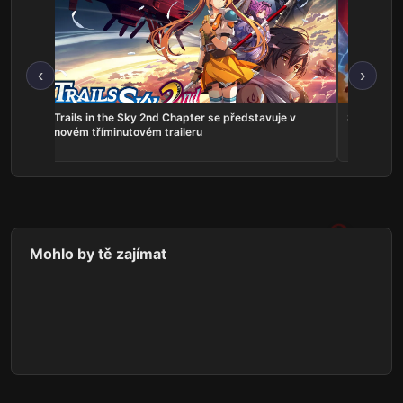
‹
›
ns:
Trails in the Sky 2nd Chapter se představuje v
Serious Sa
he
novém tříminutovém traileru
Mohlo by tě zajímat