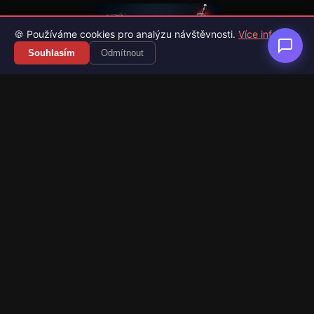
🍪 Používáme cookies pro analýzu návštěvnosti.
Více info
Souhlasím
Odmítnout
Váš průvodce světem videoher. Novinky, recenze a česko-
slovenské překlady her.
Naši partneři
Kategorie
Novinky
Recenze
Překlady her
Sledujte nás