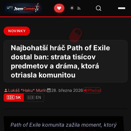
☀️
❤️
NOVINKY
Najbohatší hráč Path of Exile
dostal ban: strata tisícov
predmetov a dráma, ktorá
otriasla komunitou
Lukáš *Haku* Murín
28. března 2026
Přečíst
🇸🇰 SK
🇬🇧 EN
Path of Exile komunita zažila moment, ktorý