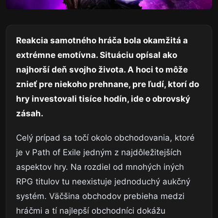
Reakcia samotného hráča bola okamžitá a
extrémne emotívna. Situáciu opísal ako
najhorší deň svojho života. A hoci to môže
znieť pre niekoho prehnane, pre ľudí, ktorí do
hry investovali tisíce hodín, ide o obrovský
zásah.
Celý prípad sa točí okolo obchodovania, ktoré
je v Path of Exile jedným z najdôležitejších
aspektov hry. Na rozdiel od mnohých iných
RPG titulov tu neexistuje jednoduchý aukčný
systém. Väčšina obchodov prebieha medzi
hráčmi a tí najlepší obchodníci dokážu