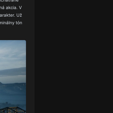
 schátrané
ná akcia. V
arakter. Už
iminálny tón