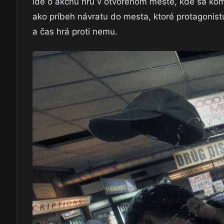
ide o akčnú hru v otvorenom meste, kde sa komb
ako príbeh návratu do mesta, ktoré protagonist
a čas hrá proti nemu.