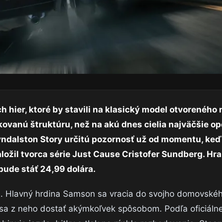
h hier, ktoré by stavili na klasický model otvoreného
ikovanú štruktúru, než na akú dnes cielia najväčšie o
yndalston Story určitú pozornosť už od momentu, keď
založil tvorca série Just Cause Cristofer Sundberg. H
bude stáť 24,99 dolára.
e. Hlavný hrdina Samson sa vracia do svojho domovské
 sa z neho dostať akýmkoľvek spôsobom. Podľa oficiáln