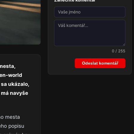
0 / 255
Odeslat komentář
 mesta,
pen-world
 sa ukázalo,
ra má navyše
ho mesta
eho popisu