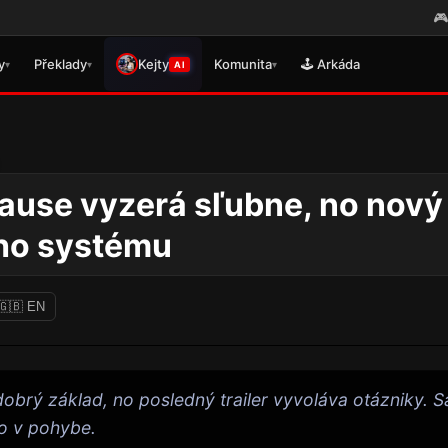
🎮 Právě se vydal překlad pro GRA
y
Překlady
Kejty
Komunita
🕹️ Arkáda
▾
▾
▾
AI
use vyzerá sľubne, no nový t
ého systému
🇬🇧 EN
obrý základ, no posledný trailer vyvoláva otázniky. 
vo v pohybe.