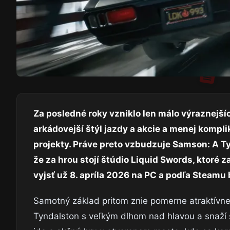
Za posledné roky vzniklo len málo výraznejšíc
arkádovejší štýl jazdy a akcie a menej kompl
projekty. Práve preto vzbudzuje Samson: A T
že za hrou stojí štúdio Liquid Swords, ktoré 
vyjsť už 8. apríla 2026 na PC a podľa Steamu 
Samotný základ pritom znie pomerne atraktívn
Tyndalston s veľkým dlhom nad hlavou a snaží