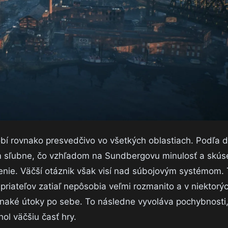
obí rovnako presvedčivo vo všetkých oblastiach. Podľa d
m sľubne, čo vzhľadom na Sundbergovu minulosť a skúse
nie. Väčší otáznik však visí nad súbojovým systémom. T
epriateľov zatiaľ nepôsobia veľmi rozmanito a v niektorý
ovnaké útoky po sebe. To následne vyvoláva pochybnosti
ol väčšiu časť hry.