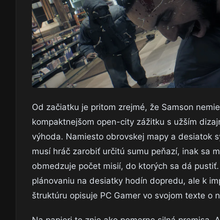
Od začiatku je pritom zrejmé, že Samson nemie
kompaktnejšom open-city zážitku s užším dizajn
výhoda. Namiesto obrovskej mapy a desiatok s
musí hráč zarobiť určitú sumu peňazí, inak sa 
obmedzuje počet misií, do ktorých sa dá pusti
plánovaniu na desiatky hodín dopredu, ale k imp
štruktúru opisuje PC Gamer vo svojom texte o no