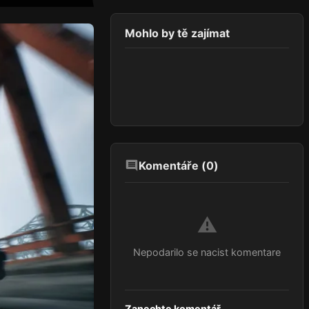
Mohlo by tě zajímat
Komentáře (
0
)
⚠️
Nepodarilo se nacist komentare
Zanechte komentář