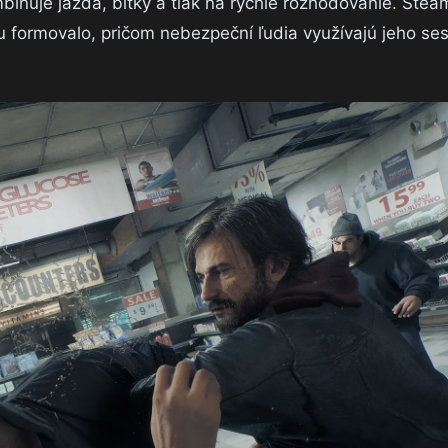
inuje jazda, bitky a tlak na rýchle rozhodovanie. Stea
u formovalo, pričom nebezpeční ľudia využívajú jeho se