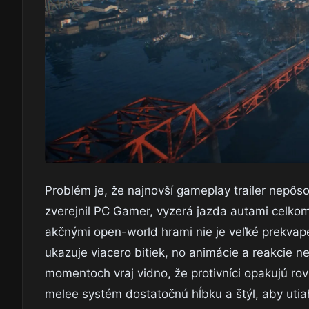
Problém je, že najnovší gameplay trailer nepôs
zverejnil PC Gamer, vyzerá jazda autami celko
akčnými open-world hrami nie je veľké prekvape
ukazuje viacero bitiek, no animácie a reakcie n
momentoch vraj vidno, že protivníci opakujú r
melee systém dostatočnú hĺbku a štýl, aby utiah