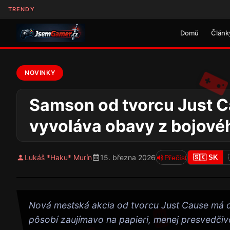
TRENDY
Domů
Článk
NOVINKY
Samson od tvorcu Just Ca
vyvoláva obavy z bojov
Lukáš *Haku* Murín
15. března 2026
Přečíst
🇸🇰 SK
Nová mestská akcia od tvorcu Just Cause má d
pôsobí zaujímavo na papieri, menej presvedči