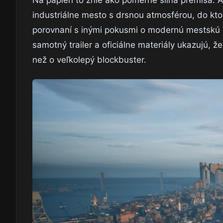
Na papieri to znie ako pomerne silná premisa. A
industriálne mesto s drsnou atmosférou, do kto
porovnaní s inými pokusmi o modernú mestskú a
samotný trailer a oficiálne materiály ukazujú, ž
než o veľkolepý blockbuster.