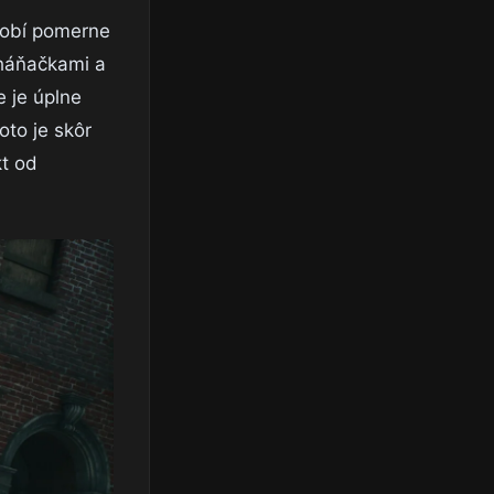
ôsobí pomerne
aháňačkami a
e je úplne
oto je skôr
kt od