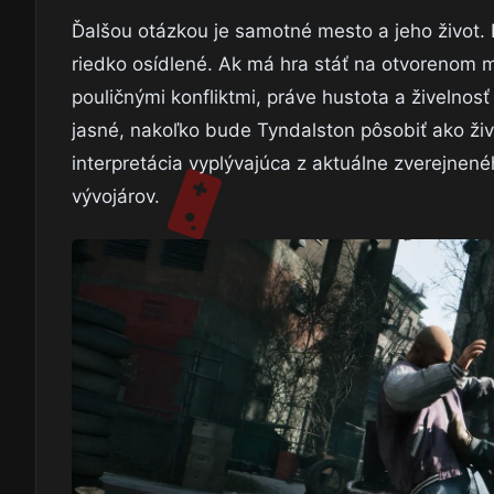
Ďalšou otázkou je samotné mesto a jeho život. P
riedko osídlené. Ak má hra stáť na otvorenom 
pouličnými konfliktmi, práve hustota a živelnosť
jasné, nakoľko bude Tyndalston pôsobiť ako živé
interpretácia vyplývajúca z aktuálne zverejnen
vývojárov.