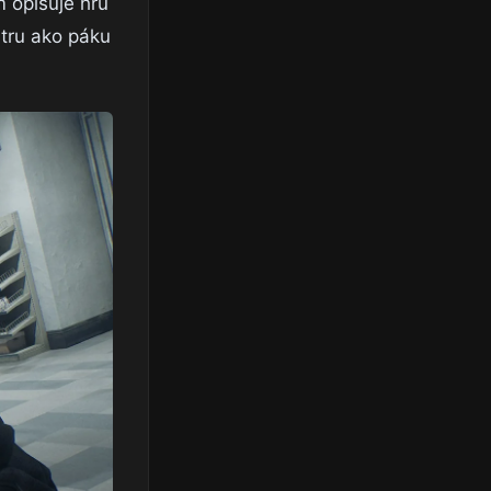
m opisuje hru
stru ako páku