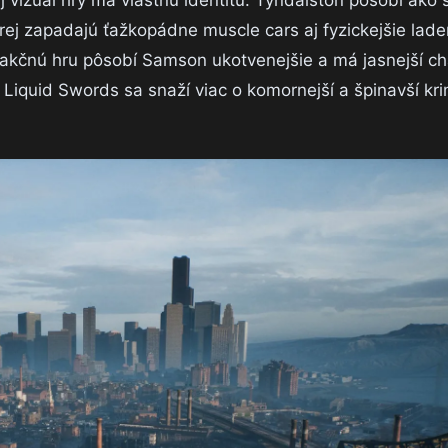
j vizuál hry má vlastnú identitu. Tyndalston pôsobí ako
rej zapadajú ťažkopádne muscle cars aj fyzickejšie lade
kčnú hru pôsobí Samson ukotvenejšie a má jasnejší ch
e Liquid Swords sa snaží viac o komornejší a špinavší kr