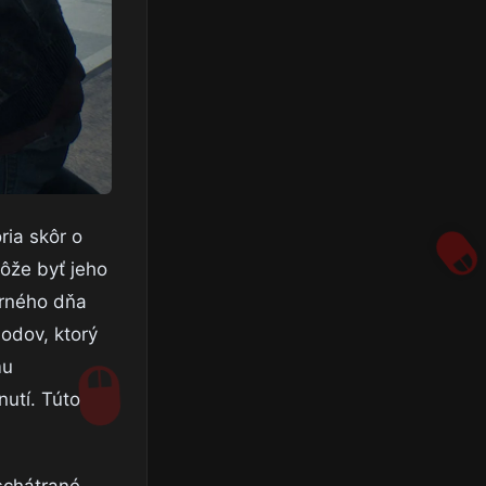
ria skôr o
ôže byť jeho
erného dňa
bodov, ktorý
mu
nutí. Túto