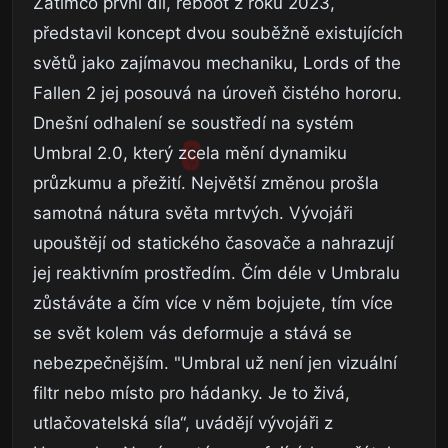
Zatímco první díl, reboot z roku 2023,
představil koncept dvou souběžně existujících
světů jako zajímavou mechaniku, Lords of the
Fallen 2 jej posouvá na úroveň čistého hororu.
Dnešní odhalení se soustředí na systém
Umbral 2.0, který zcela mění dynamiku
průzkumu a přežití. Největší změnou prošla
samotná nátura světa mrtvých. Vývojáři
upouštějí od statického časovače a nahrazují
jej reaktivním prostředím. Čím déle v Umbralu
zůstáváte a čím více v něm bojujete, tím více
se svět kolem vás deformuje a stává se
nebezpečnějším. "Umbral už není jen vizuální
filtr nebo místo pro hádanky. Je to živá,
utlačovatelská síla“, uvádějí vývojáři z