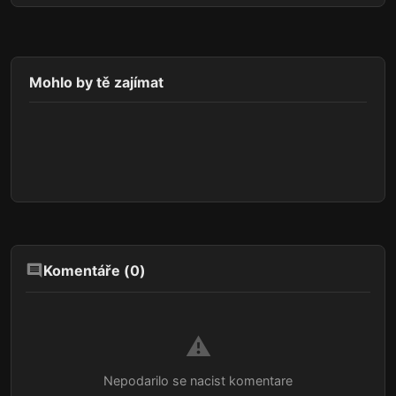
Mohlo by tě zajímat
Komentáře (
0
)
⚠️
Nepodarilo se nacist komentare