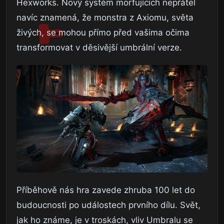
Hexworks. Nový systém morfujících nepřátel
navíc znamená, že monstra z Axiomu, světa
živých, se mohou přímo před vašima očima
transformovat v děsivější umbrální verze.
Příběhově nás hra zavede zhruba 100 let do
budoucnosti po událostech prvního dílu. Svět,
jak ho známe, je v troskách, vliv Umbralu se