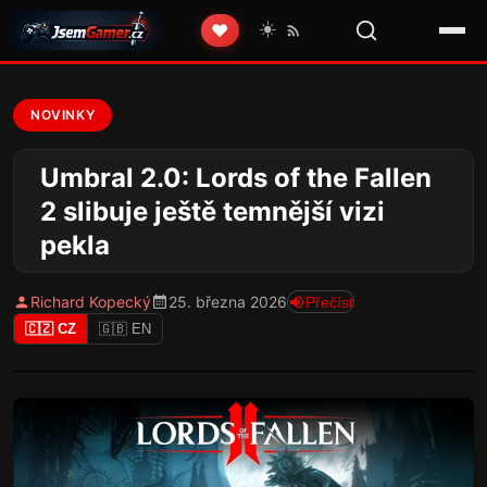
☀️
❤️
NOVINKY
Umbral 2.0: Lords of the Fallen
2 slibuje ještě temnější vizi
pekla
Richard Kopecký
25. března 2026
Přečíst
🇨🇿 CZ
🇬🇧 EN