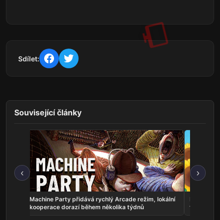
Sdílet:
Související články
‹
›
 vyšlo
Machine Party přidává rychlý Arcade režim, lokální
Danchi Day
kooperace dorazí během několika týdnů
festival