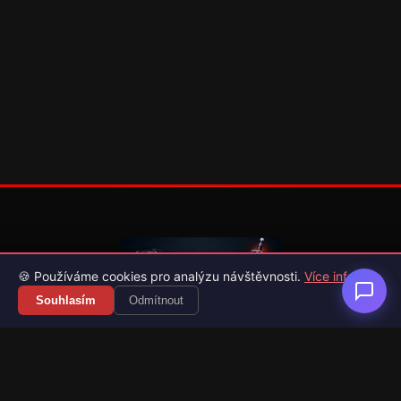
🍪 Používáme cookies pro analýzu návštěvnosti.
Více info
Souhlasím
Odmítnout
Váš průvodce světem videoher. Novinky, recenze a česko-
slovenské překlady her.
Naši partneři