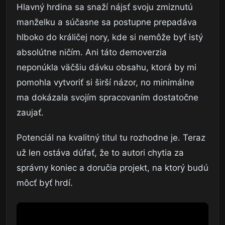
Hlavný hrdina sa snaží nájsť svoju zmiznutú
manželku a súčasne sa postupne prepadáva
hlboko do králičej nory, kde si nemôže byť istý
absolútne ničím. Ani táto demoverzia
neponúkla väčšiu dávku obsahu, ktorá by mi
pomohla vytvoriť si širší názor, no minimálne
ma dokázala svojím spracovaním dostatočne
zaujať.
Potenciál na kvalitný titul tu rozhodne je. Teraz
už len ostáva dúfať, že to autori chytia za
správny koniec a doručia projekt, na ktorý budú
môcť byť hrdí.