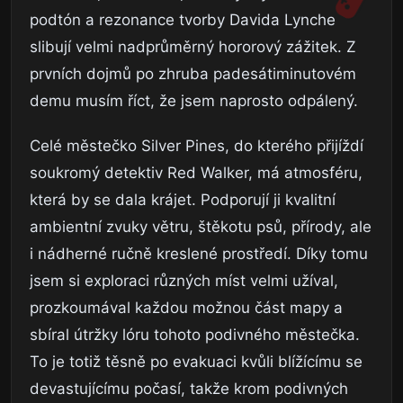
podtón a rezonance tvorby Davida Lynche
slibují velmi nadprůměrný hororový zážitek. Z
prvních dojmů po zhruba padesátiminutovém
demu musím říct, že jsem naprosto odpálený.
Celé městečko Silver Pines, do kterého přijíždí
soukromý detektiv Red Walker, má atmosféru,
která by se dala krájet. Podporují ji kvalitní
ambientní zvuky větru, štěkotu psů, přírody, ale
i nádherné ručně kreslené prostředí. Díky tomu
jsem si exploraci různých míst velmi užíval,
prozkoumával každou možnou část mapy a
sbíral útržky lóru tohoto podivného městečka.
To je totiž těsně po evakuaci kvůli blížícímu se
devastujícímu počasí, takže krom podivných