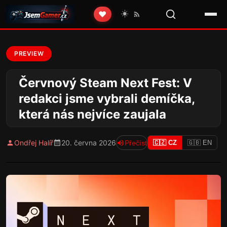
☀️
❤️
PREVIEW
Červnový Steam Next Fest: V
redakci jsme vybrali demíčka,
která nás nejvíce zaujala
Ondřej Halíř
20. června 2026
Přečíst
🇨🇿 CZ
🇬🇧 EN