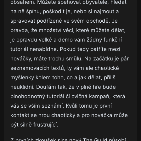
obsahem. Můžete špehovat obyvatele, hledat
na ně špínu, poškodit je, nebo si najmout a
spravovat podřízené ve svém obchodě. Je
pravda, že množství věcí, které můžete dělat,
je opravdu velké a demo vám žádný funkční
tutoriál nenabídne. Pokud tedy patříte mezi
nováčky, máte trochu smůlu. Na začátku je pár
seznamovacích textů, ty vám ale chaotické
myšlenky kolem toho, co a jak dělat, příliš
neuklidní. Doufám tak, že v plné hře bude
plnohodnotný tutoriál či cvičná kampaň, která
vás se vším seznámí. Kvůli tomu je první
kontakt se hrou chaotický a pro nováčka může
být silně frustrující.
Z prvních zkoušek sice nový The Guild působí