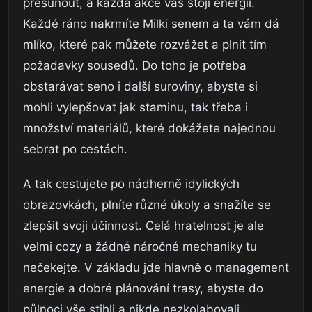
přesunout, a každá akce vás stojí energii.
Každé ráno nakrmíte Milki senem a ta vám dá
mlíko, které pak můžete rozvážet a plnit tím
požadavky sousedů. Do toho je potřeba
obstarávat seno i další suroviny, abyste si
mohli vylepšovat jak staminu, tak třeba i
množství materiálů, které dokážete najednou
sebrat po cestách.
A tak cestujete po nádherně idylických
obrazovkách, plníte různé úkoly a snažíte se
zlepšit svoji účinnost. Celá hratelnost je ale
velmi cozy a žádné náročné mechaniky tu
nečekejte. V základu jde hlavně o management
energie a dobré plánování trasy, abyste do
půlnoci vše stihli a nikde nezkolabovali.