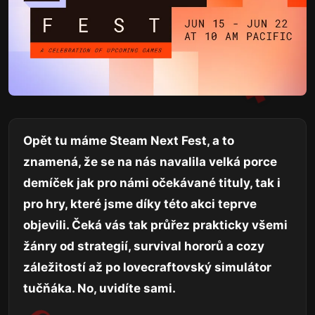
Opět tu máme Steam Next Fest, a to
znamená, že se na nás navalila velká porce
demíček jak pro námi očekávané tituly, tak i
pro hry, které jsme díky této akci teprve
objevili. Čeká vás tak průřez prakticky všemi
žánry od strategií, survival hororů a cozy
záležitostí až po lovecraftovský simulátor
tučňáka. No, uvidíte sami.