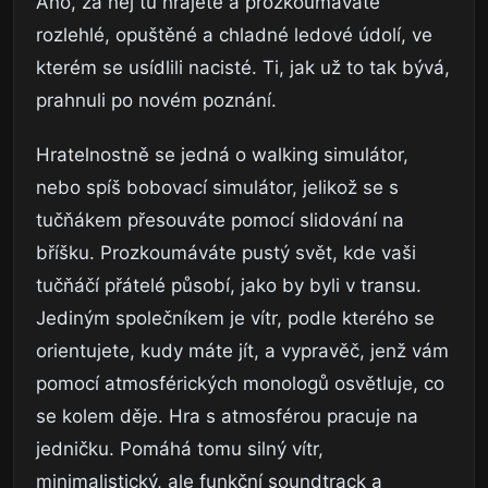
Ano, za něj tu hrajete a prozkoumáváte
rozlehlé, opuštěné a chladné ledové údolí, ve
kterém se usídlili nacisté. Ti, jak už to tak bývá,
prahnuli po novém poznání.
Hratelnostně se jedná o walking simulátor,
nebo spíš bobovací simulátor, jelikož se s
tučňákem přesouváte pomocí slidování na
bříšku. Prozkoumáváte pustý svět, kde vaši
tučňáčí přátelé působí, jako by byli v transu.
Jediným společníkem je vítr, podle kterého se
orientujete, kudy máte jít, a vypravěč, jenž vám
pomocí atmosférických monologů osvětluje, co
se kolem děje. Hra s atmosférou pracuje na
jedničku. Pomáhá tomu silný vítr,
minimalistický, ale funkční soundtrack a