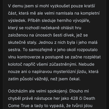
V demu jsem si mohl vyzkoušet pouze kratší
část, která mě ale velmi namlsala na kompletní
výsledek. Příběh sleduje herního vývojáře,
který se rozhodl nečekaně ohlásit hru
založenou na únosech šesti dívek, jež se
skutečně staly. Jednou z nich byla i jeho malá
sestra. To samozřejmě v jeho okolí rozpoutalo
vlnu kontroverze a postupně se začne rozplétat
kolotoč napříč všemi zúčastněnými. Nebude
nouze ani o napínavou mysteriózní jízdu, která
zatím působí vážněji, než jsem čekal.
Odcházím ale velmi spokojený. Dlouho mi
chyběl právě nástupce her jako 428 či Death
Come True a tady to vypadá, že tvůrci jdou