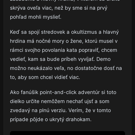
skrýva oveľa viac, než by sme si na prvý
pohľad mohli myslieť.
Keď sa spojí stredovek a okultizmus a hlavný
hrdina má nočné mory o žene, ktorú musel v
rámci svojho povolania kata popraviť, chcem
vedieť, kam sa bude príbeh vyvíjať. Demo
možno neukázalo veľa, no dostatočne dosť na
to, aby som chcel vidieť viac.
Ako fanúšik point-and-click adventúr si toto
dielko určite nemôžem nechať ujsť a som
zvedavý na plnú verziu. Verím, že v tomto
prípade pôjde o ukrytý drahokam.