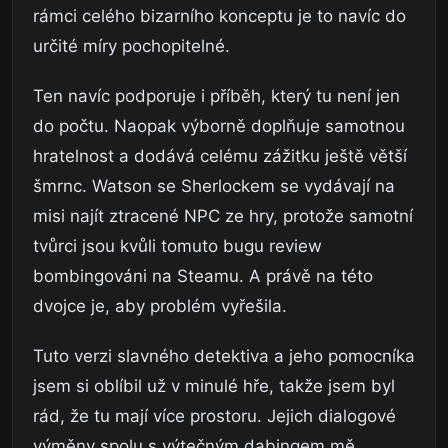
rámci celého bizarního konceptu je to navíc do
určité míry pochopitelné.
Ten navíc podporuje i příběh, který tu není jen
do počtu. Naopak výborně doplňuje samotnou
hratelnost a dodává celému zážitku ještě větší
šmrnc. Watson se Sherlockem se vydávají na
misi najít ztracené NPC ze hry, protože samotní
tvůrci jsou kvůli tomuto bugu review
bombingováni na Steamu. A právě na této
dvojce je, aby problém vyřešila.
Tuto verzi slavného detektiva a jeho pomocníka
jsem si oblíbil už v minulé hře, takže jsem byl
rád, že tu mají více prostoru. Jejich dialogové
výměny spolu s výtečným dabingem mě