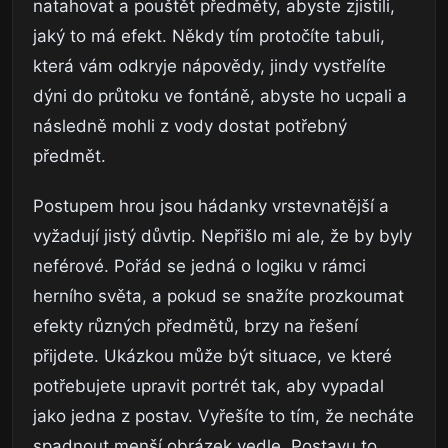
natahovat a pouštět předměty, abyste zjistili,
jaký to má efekt. Někdy tím protočíte tabuli,
která vám odkryje nápovědy, jindy vystřelíte
dýni do průtoku ve fontáně, abyste ho ucpali a
následně mohli z vody dostat potřebný
předmět.
Postupem hrou jsou hádanky vrstevnatější a
vyžadují jistý důvtip. Nepřišlo mi ale, že by byly
neférové. Pořád se jedná o logiku v rámci
herního světa, a pokud se snažíte prozkoumat
efekty různých předmětů, brzy na řešení
přijdete. Ukázkou může být situace, ve které
potřebujete upravit portrét tak, aby vypadal
jako jedna z postav. Vyřešíte to tím, že necháte
spadnout menší obrázek vedle. Postavu to