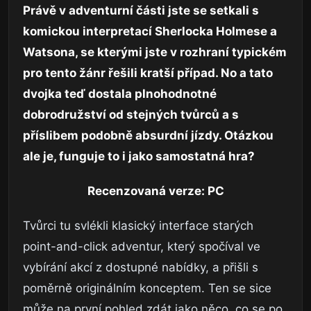
Právě v adventurní části jste se setkali s
komickou interpretací Sherlocka Holmese a
Watsona, se kterými jste v rozhraní typickém
pro tento žánr řešili kratší případ. No a tato
dvojka teď dostala plnohodnotné
dobrodružství od stejných tvůrců a s
příslibem podobně absurdní jízdy. Otázkou
ale je, funguje to i jako samostatná hra?
Recenzovaná verze: PC
Tvůrci tu svlékli klasický interface starých
point-and-click adventur, který spočíval ve
vybírání akcí z dostupné nabídky, a přišli s
poměrně originálním konceptem. Ten se sice
může na první pohled zdát jako něco, co se po