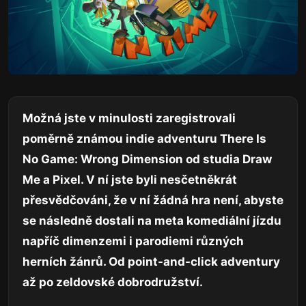
Možná jste v minulosti zaregistrovali
poměrně známou indie adventuru There Is
No Game: Wrong Dimension od studia Draw
Me a Pixel. V ní jste byli nesčetněkrát
přesvědčováni, že v ní žádná hra není, abyste
se následně dostali na meta komediální jízdu
napříč dimenzemi i parodiemi různých
herních žánrů. Od point-and-click adventury
až po zeldovské dobrodružství.