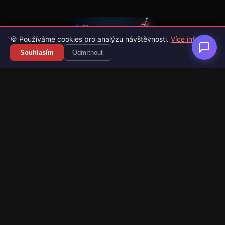
🍪 Používáme cookies pro analýzu návštěvnosti.
Více info
Souhlasím
Odmítnout
Váš průvodce světem videoher. Novinky, recenze a česko-
slovenské překlady her.
Naši partneři
Kategorie
Novinky
Recenze
Překlady her
Sledujte nás