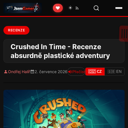
☀️
❤️
RECENZE
Crushed In Time - Recenze
absurdně plastické adventury
Ondřej Halíř
2. července 2026
Přečíst
🇨🇿 CZ
🇬🇧 EN