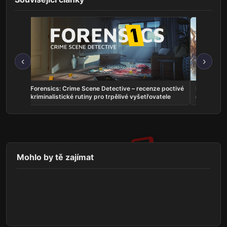
‹
›
ho
Forensics: Crime Scene Detective – recenze poctivé
Echoes of
kriminalistické rutiny pro trpělivé vyšetřovatele
dobrodruž
Mohlo by tě zajímat