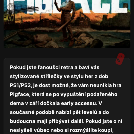
Pokud jste fanoušci retra a baví vás
stylizované střílečky ve stylu her z dob
PS1/PS2, je dost možné, že vám neunikla hra
Pigface, která se po vypuštění podařeného
dema v září dočkala early accessu. V
současné podobě nabízí pět levelů a do
budoucna mají přibývat další. Pokud jste o ní
neslyšeli vůbec nebo si rozmýšlíte koupi,