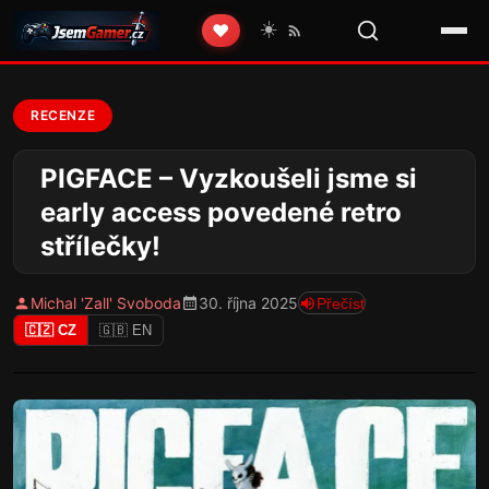
☀️
❤️
RECENZE
PIGFACE – Vyzkoušeli jsme si
early access povedené retro
střílečky!
Michal 'Zall' Svoboda
30. října 2025
Přečíst
🇨🇿 CZ
🇬🇧 EN