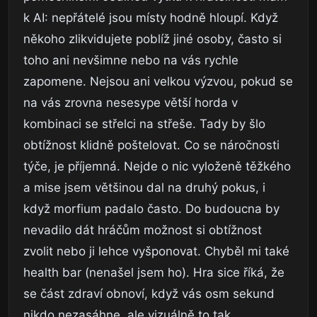
k AI: nepřátelé jsou místy hodně hloupí. Když
někoho zlikvidujete poblíž jiné osoby, často si
toho ani nevšimne nebo na vás rychle
zapomene. Nejsou ani velkou výzvou, pokud se
na vás zrovna nesesype větší horda v
kombinaci se střelci na střeše. Tady by šlo
obtížnost klidně poštelovat. Co se náročnosti
týče, je příjemná. Nejde o nic vyloženě těžkého
a mise jsem většinou dal na druhý pokus, i
když morfium padalo často. Do budoucna by
nevadilo dát hráčům možnost si obtížnost
zvolit nebo ji lehce vyšponovat. Chyběl mi také
health bar (nenašel jsem ho). Hra sice říká, že
se část zdraví obnoví, když vás osm sekund
nikdo nezasáhne, ale vizuálně to tak