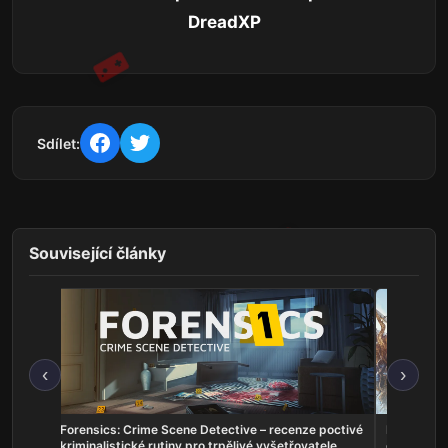
DreadXP
Sdílet:
Související články
‹
›
ho
Forensics: Crime Scene Detective – recenze poctivé
Echoes of
kriminalistické rutiny pro trpělivé vyšetřovatele
dobrodruž