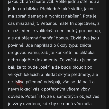
jakou zbraň chcete vzít. Volíte jednu střelnou a
jednu na blízko. Přehledně také vidíte, jakou
má zbraň damage a rychlost nabíjení. Poté je
čas misi zahájit. Většinou máte tři objectives, z
nichž jeden je volitelný a není nutný pro postup,
ale dá příjemný finanční bonus. Zbylé dva jsou
povinné. Jde například o úkoly typu: zničte
drogovou varnu, zabijte konkrétního chlápka
nebo najděte dokumenty. Ze začátku jsem se
bál, že to bude „osér“ a že budu bloudit po
velkých lokacích a hledat skryté předměty, ale
ne. Mise příjemně odsýpají, vše se dá najít a
návrh lokací vás k potřebným věcem vždy
dovede. Potěší i to, že u samotných objectives
je vždy uvedeno, kde by se daná věc měla