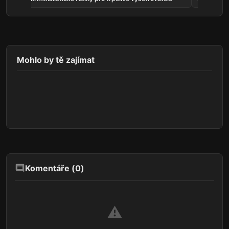
Mohlo by tě zajímat
Komentáře (
0
)
⚠️