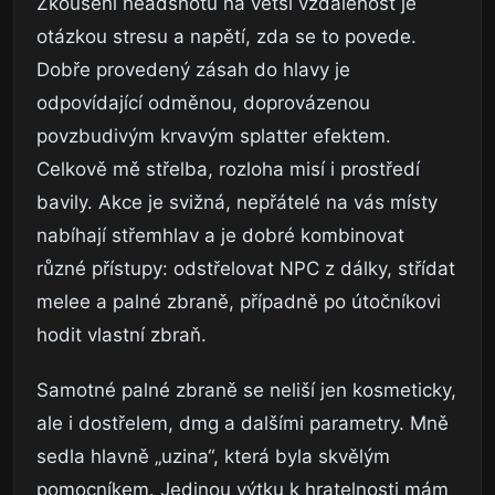
Zkoušení headshotů na větší vzdálenost je
otázkou stresu a napětí, zda se to povede.
Dobře provedený zásah do hlavy je
odpovídající odměnou, doprovázenou
povzbudivým krvavým splatter efektem.
Celkově mě střelba, rozloha misí i prostředí
bavily. Akce je svižná, nepřátelé na vás místy
nabíhají střemhlav a je dobré kombinovat
různé přístupy: odstřelovat NPC z dálky, střídat
melee a palné zbraně, případně po útočníkovi
hodit vlastní zbraň.
Samotné palné zbraně se neliší jen kosmeticky,
ale i dostřelem, dmg a dalšími parametry. Mně
sedla hlavně „uzina“, která byla skvělým
pomocníkem. Jedinou výtku k hratelnosti mám