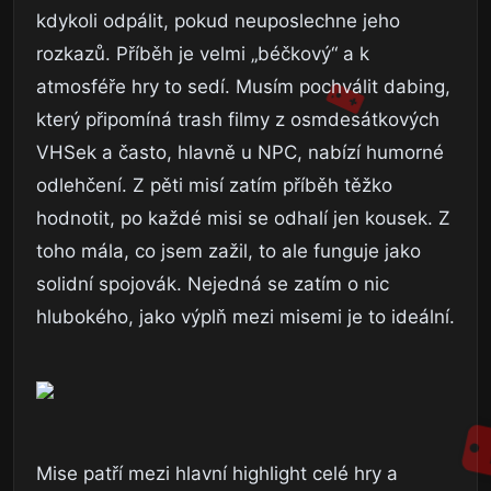
kdykoli odpálit, pokud neuposlechne jeho
rozkazů. Příběh je velmi „béčkový“ a k
atmosféře hry to sedí. Musím pochválit dabing,
který připomíná trash filmy z osmdesátkových
VHSek a často, hlavně u NPC, nabízí humorné
odlehčení. Z pěti misí zatím příběh těžko
hodnotit, po každé misi se odhalí jen kousek. Z
toho mála, co jsem zažil, to ale funguje jako
solidní spojovák. Nejedná se zatím o nic
hlubokého, jako výplň mezi misemi je to ideální.
Mise patří mezi hlavní highlight celé hry a