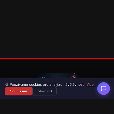
🍪 Používáme cookies pro analýzu návštěvnosti.
Více info
Souhlasím
Odmítnout
Váš průvodce světem videoher. Novinky, recenze a česko-
slovenské překlady her.
Naši partneři