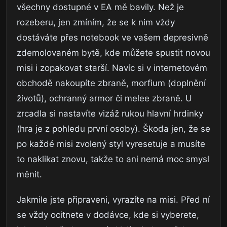
všechny dostupné v EA mě bavily. Než je
rozeberu, jen zmíním, že se k nim vždy
dostáváte přes notebook ve vašem depresivně
zdemolovaném bytě, kde můžete spustit novou
misi i zopakovat starší. Navíc si v internetovém
obchodě nakoupíte zbraně, morfium (doplnění
životů), ochranný armor či melee zbraně. U
zrcadla si nastavíte vizáž rukou hlavní hrdinky
(hra je z pohledu první osoby). Škoda jen, že se
po každé misi zvolený styl vyresetuje a musíte
to naklikat znovu, takže to ani nemá moc smysl
měnit.
Jakmile jste připraveni, vyrazíte na misi. Před ní
se vždy ocitnete v dodávce, kde si vyberete,