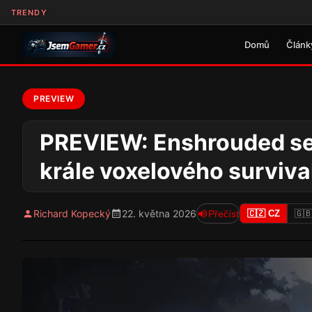
TRENDY
Domů
Článk
PREVIEW
PREVIEW: Enshrouded se c
krále voxelového surviva
Richard Kopecký
22. května 2026
Přečíst
🇨🇿 CZ
🇬