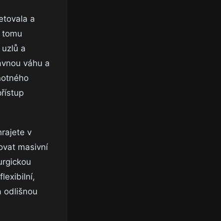
etovala a
y tomu
 uzlů a
rávnou váhu a
dnotného
řístup
rajete v
ovat masivní
urgickou
exibilní,
a odlišnou