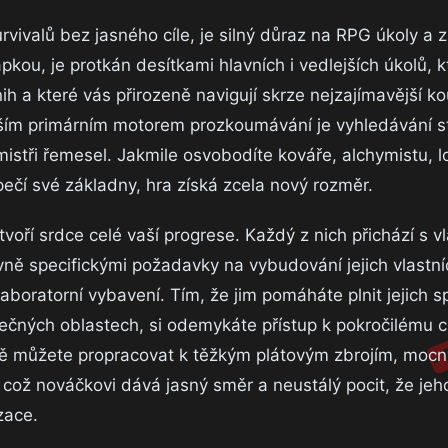
rvivalů bez jasného cíle, je silný důraz na RPG úkoly a 
pkou, je protkán desítkami hlavních i vedlejších úkolů, 
h a které vás přirozeně navigují skrze nejzajímavější k
Vaším primárním motorem prozkoumávání je vyhledávání 
istři řemesel. Jakmile osvobodíte kováře, alchymistu, l
ečí své základny, hra získá zcela nový rozměr.
 tvoří srdce celé vaší progrese. Každý z nich přichází s v
ě specifickými požadavky na vybudování jejich vlastníc
boratorní vybavení. Tím, že jim pomáháte plnit jejich s
pečných oblastech, si odemykáte přístup k pokročilému c
ně můžete propracovat k těžkým plátovým zbrojím, moc
což nováčkovi dává jasný směr a neustálý pocit, že jeh
zace.