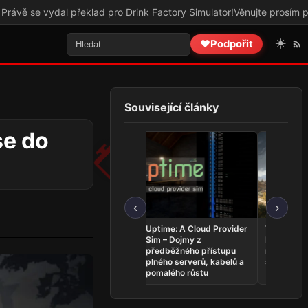
Drink Factory Simulator!
Věnujte prosím pozornost tomuto odkazu
☀️
❤️
Podpořit
Související články
se do
‹
›
PREVIEW: Far Far West –
Uptime: A Cloud Provider
Titan Quest
Helldivers z Divokého
Sim – Dojmy z
Ice Shard
západu sbírají jedno
předběžného přístupu
našiel silu
skvělé hodnocení za
plného serverů, kabelů a
slabiny Wi
druhým!
pomalého růstu