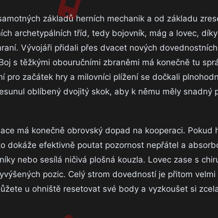
 samotných základů herních mechanik a od základu zres
ch archetypálních tříd, tedy bojovník, mág a lovec, dík
 hraní. Vývojáři přidali přes dvacet nových dovednostních
. Boj s těžkými obouručními zbraněmi má konečně tu sp
ní pro začátek hry a milovníci plížení se dočkali plnoho
přesunul oblíbený dvojitý skok, aby k němu měly snadný p
izace má konečně obrovský dopad na kooperaci. Pokud h
zko dokáže efektivně poutat pozornost nepřátel a absorb
íky nebo sesílá ničivá plošná kouzla. Lovec zase s chir
yvýšených pozic. Celý strom dovedností je přitom velmi fl
můžete u ohniště resetovat své body a vyzkoušet si zcel