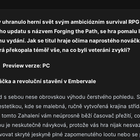
uhranulo herní svět svým ambiciózním survival RPG
o updatu s názvem Forging the Path, se hra pomalu l
 vydání. Jak se titul hraje očima naprostého nováčk
rá překopala téměř vše, na co byli veteráni zvyklí?
Preview verze: PC
áčka a revoluční stavění v Embervale
d s sebou nese obrovskou výhodu čerstvého pohledu. S
stetikou, kde se malebná, ručně vytvořená krajina stříd
tomto Zahalení vám neúprosně běží časovač přežití, c
bu je neskutečně návyková, protože vás hra nijak nesva
evovat skryté jeskyně plné zapomenutého lootu nebo se