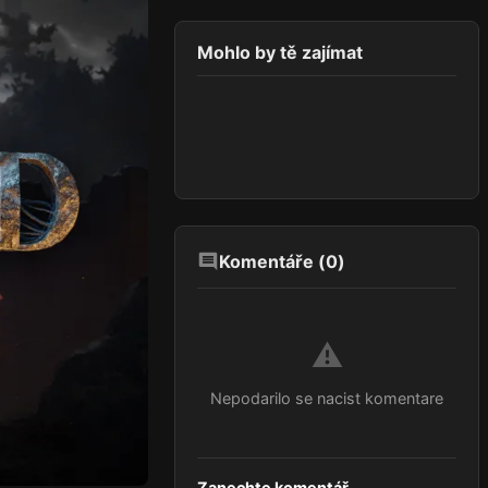
Mohlo by tě zajímat
Komentáře (
0
)
⚠️
Nepodarilo se nacist komentare
Zanechte komentář