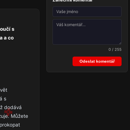
oučí s
a a co
0 / 255
Odeslat komentář
vět
á s
ož dodává
zuje. Můžete
 prokopat