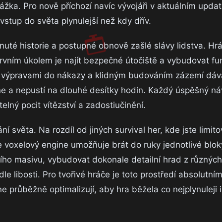
kážka. Pro nově příchozí navíc vývojáři v aktuálním upd
 vstup do světa plynulejší než kdy dřív.
té historie a postupné obnově zašlé slávy lidstva. Hr
rvním úkolem je najít bezpečné útočiště a vybudovat fun
 výpravami do nákazy a klidným budováním zázemí dáv
e a nepustí na dlouhé desítky hodin. Každý úspěšný náv
lný pocit vítězství a zadostiučinění.
 světa. Na rozdíl od jiných survival her, kde jste limito
 voxelový engine umožňuje brát do ruky jednotlivé blok
ího masivu, vybudovat dokonale detailní hrad z různýc
e libosti. Pro tvořivé hráče je toto prostředí absolutní
průběžně optimalizují, aby hra běžela co nejplynuleji i