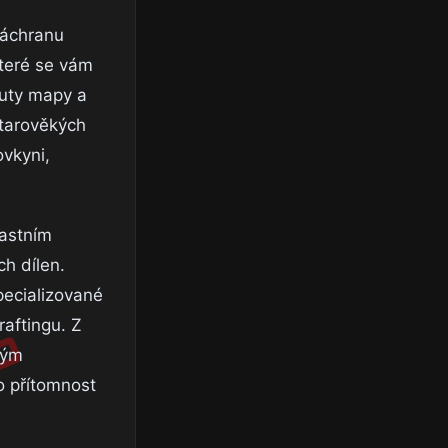
záchranu
které se vám
outy mapy a
starověkých
ovkyni,
lastním
h dílen.
pecializované
raftingu. Z
ným
o přítomnost