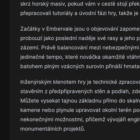
skrz horský masiv, pokud vám v cestě stojí pře
přepracovali tutoriály a úvodní fázi hry, takže je
Začátky v Embervale jsou o objevování zapomenu
probouzí jako poslední naděje své rasy a jeho p
zázemí. Právě balancování mezi nebezpečnými
jedinečné tempo, které nováčka okamžitě vtáhn
batohem plným vzácných surovin přináší hmatate
Inženýrským klenotem hry je technické zpracování
stavěním z předpřipravených stěn a podlah, zde
Můžete vysekat tajnou základnu přímo do skaln
kamene nebo plynule upravovat okolní terén podl
nekonečnými možnostmi, přičemž vývojáři engine 
monumentálních projektů.