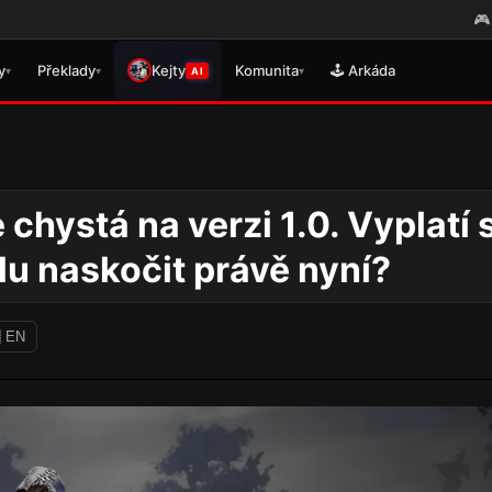
🎮 Právě se vydal překlad pro 
y
Překlady
Kejty
Komunita
🕹️ Arkáda
▾
▾
▾
AI
hystá na verzi 1.0. Vyplatí 
lu naskočit právě nyní?
 EN