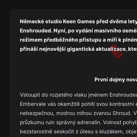
Německé studio Keen Games před dvěma lety 
Enshrouded. Nyní, po vydání masivního osméh
režimem předběžného přístupu a míří k plnému
přináší nejnovější gigantická aktualizace, kte
První dojmy nov
Vstoupit do rozjetého vlaku jménem Enshroude
Embervale vás okamžitě pohltí svou kontrastní e
nebezpečnou, modrou mlhou zvanou Shroud. V 
průzkumu ruin správný adrenalin. Volnost pohy
bezstarostně seskočit z útesu s kluzákem, obj