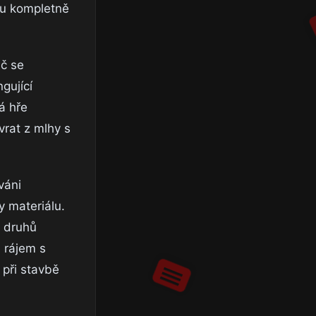
atu kompletně
áč se
gující
á hře
rat z mlhy s
váni
y materiálu.
h druhů
m rájem s
 při stavbě