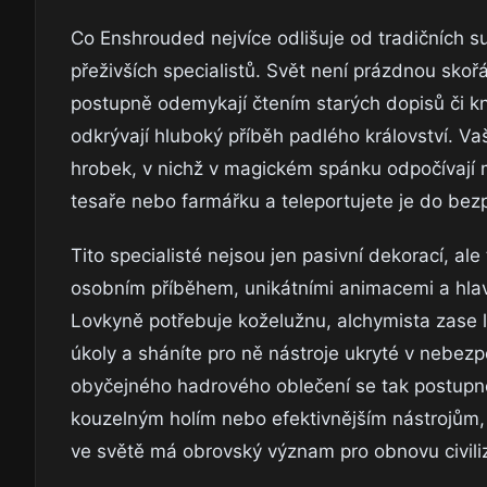
Co Enshrouded nejvíce odlišuje od tradičních su
přeživších specialistů. Svět není prázdnou skořá
postupně odemykají čtením starých dopisů či kni
odkrývají hluboký příběh padlého království. 
hrobek, v nichž v magickém spánku odpočívají m
tesaře nebo farmářku a teleportujete je do bezp
Tito specialisté nejsou jen pasivní dekorací, ale
osobním příběhem, unikátními animacemi a hlavn
Lovkyně potřebuje koželužnu, alchymista zase la
úkoly a sháníte pro ně nástroje ukryté v nebez
obyčejného hadrového oblečení se tak postup
kouzelným holím nebo efektivnějším nástrojům, 
ve světě má obrovský význam pro obnovu civili