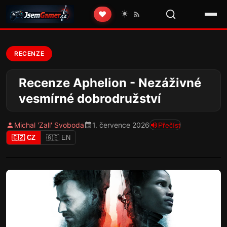
☀️
❤️
RECENZE
Recenze Aphelion - Nezáživné
vesmírné dobrodružství
Michal 'Zall' Svoboda
1. července 2026
Přečíst
🇨🇿 CZ
🇬🇧 EN