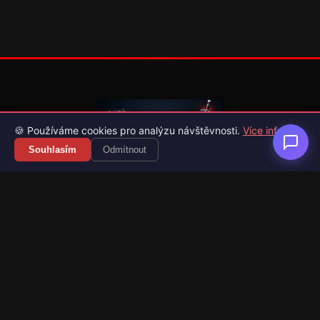
🍪 Používáme cookies pro analýzu návštěvnosti.
Více info
Souhlasím
Odmítnout
Váš průvodce světem videoher. Novinky, recenze a česko-
slovenské překlady her.
Naši partneři
Kategorie
Novinky