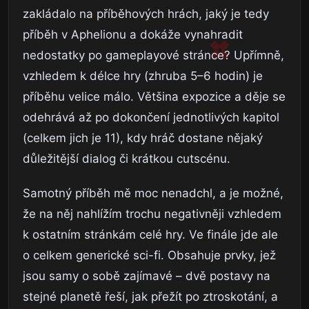
zakládalo na příběhových hrách, jaký je tedy
příběh v Aphelionu a dokáže vynahradit
nedostatky po gameplayové stránce? Upřímně,
vzhledem k délce hry (zhruba 5–6 hodin) je
příběhu velice málo. Většina expozice a děje se
odehrává až po dokončení jednotlivých kapitol
(celkem jich je 11), kdy hráč dostane nějaký
důležitější dialog či krátkou cutscénu.
Samotný příběh mě moc nenadchl, a je možné,
že na něj nahlížím trochu negativněji vzhledem
k ostatním stránkám celé hry. Ve finále jde ale
o celkem generické sci-fi. Obsahuje prvky, jež
jsou samy o sobě zajímavé – dvě postavy na
stejné planetě řeší, jak přežít po ztroskotání, a