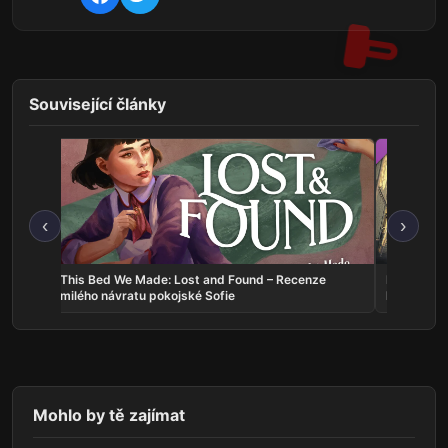
Související články
‹
›
d
This Bed We Made: Lost and Found – Recenze
Docked: Co
milého návratu pokojské Sofie
které bojuj
Mohlo by tě zajímat