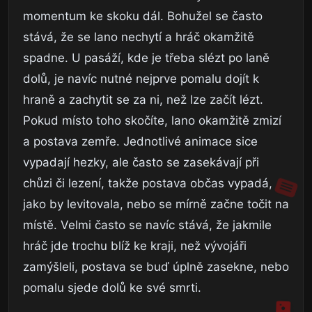
momentum ke skoku dál. Bohužel se často
stává, že se lano nechytí a hráč okamžitě
spadne. U pasáží, kde je třeba slézt po laně
dolů, je navíc nutné nejprve pomalu dojít k
hraně a zachytit se za ni, než lze začít lézt.
Pokud místo toho skočíte, lano okamžitě zmizí
a postava zemře. Jednotlivé animace sice
vypadají hezky, ale často se zasekávají při
chůzi či lezení, takže postava občas vypadá,
jako by levitovala, nebo se mírně začne točit na
místě. Velmi často se navíc stává, že jakmile
hráč jde trochu blíž ke kraji, než vývojáři
zamýšleli, postava se buď úplně zasekne, nebo
pomalu sjede dolů ke své smrti.