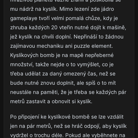
mu nádrž na kyslík. Mimo lezení zde jádro
gameplaye tvoří velmi pomalá chůze, kdy je
zhruba každých 20 vteřin nutné dojít k mašině,
jež kyslík na chvíli doplní. Nepřináší to žádnou
zajímavou mechaniku ani puzzle element.
Kyslíkových bomb je na mapě nepřeberné
množství, takže nejde o to vymýšlet, co je
třeba udělat za daný omezený čas, než se
bude nutné znovu doplnit, ale spíš o to mít
neustále na paměti, že je třeba se každých pár
metrů zastavit a obnovit si kyslík.
Po připojení ke kyslíkové bombě se lze vzdálit
jen na pár metrů, než se hráč odpojí, aby kyslík
vydržel o trochu déle. Pokud ale vyběhnete na