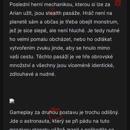
Poslední herní mechanikou, kterou si lze za
Arian užít, jsou stealth pasáže. Hráč není na
planetě sám a občas je třeba obejít monstrum,
jež je sice slepé, ale není hluché. Je tedy nutné
ho velmi pomalu obcházet, nebo ho odlákat
vytvořením zvuku jinde, aby se hnulo mimo
vaši cestu. Těchto pasáží je ve hře obrovské
množství a všechny jsou víceméně identické,
zdlouhavé a nudné.
Gameplay za druhou postavu je trochu odlišný.
Jde o astronauta, který se při pádu na tuto
mrazivou planetu vážně zranil a poškodila se