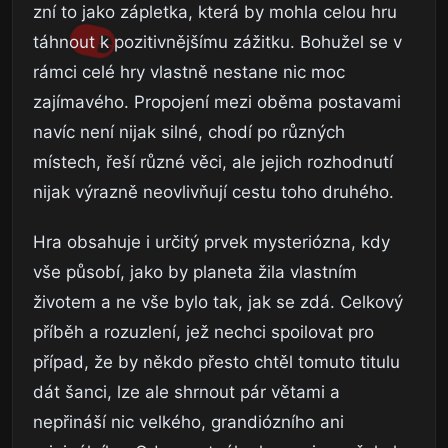
zní to jako zápletka, která by mohla celou hru
táhnout k pozitivnějšímu zážitku. Bohužel se v
rámci celé hry vlastně nestane nic moc
zajímavého. Propojení mezi oběma postavami
navíc není nijak silné, chodí po různých
místech, řeší různé věci, ale jejich rozhodnutí
nijak výrazně neovlivňují cestu toho druhého.
Hra obsahuje i určitý prvek mysteriózna, kdy
vše působí, jako by planeta žila vlastním
životem a ne vše bylo tak, jak se zdá. Celkový
příběh a rozuzlení, jež nechci spoilovat pro
případ, že by někdo přesto chtěl tomuto titulu
dát šanci, lze ale shrnout pár větami a
nepřináší nic velkého, grandiózního ani