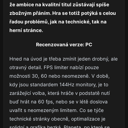
že ambice na kvalitní titul zůstávají spíše
zbožným přáním. Hra se totiž potýká s celou
řadou problémů, jak na technické, tak na
herní stránce.
Recenzovaná verze: PC
Hned na úvod je třeba zmínit jeden drobný, ale
otravný detail. FPS limiter nabízí pouze
možnosti 30, 60 nebo neomezeně. V době,
kdy jsou standardem 144Hz monitory, je to
zarážející volba, která hráče v podstatě nutí
buď hrát na 60 fps, nebo se v létě doslova
uvařit s neomezeným limitem. Co se týče
technické stránky obecně, optimalizace je
solidní a grafika hezká. Planeta, po které se