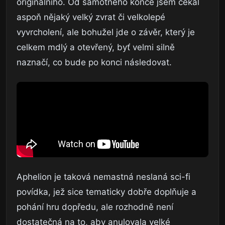
originálního. Od samotného konce jsem čekal
aspoň nějaký velký zvrat či velkolepé
vyvrcholení, ale bohužel jde o závěr, který je
celkem mdlý a otevřený, byť velmi silně
naznačí, co bude po konci následovat.
Aphelion je taková nemastná neslaná sci-fi
povídka, jež sice tematicky dobře doplňuje a
pohání hru dopředu, ale rozhodně není
dostatečná na to, aby anulovala velké