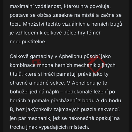
maximální vzdálenost, kterou hra povoluje,
postava se občas zasekne na místě a začne se
točit. Množství těchto vizuálních a herních bugů
je vzhledem k celkové délce hry téměř
neodpustitelné.
Celkově gameplay v Aphelionu působí jako
kombinace mnoha herních mechanik z jiných
titulů, které si hráči pamatují právě jako ty
otravné a nudné sekce. V Aphelionu je to
bohužel jediná náplň – nedokonalé lezení po
horách a pomalé přecházení z bodu A do bodu
B, bez jakýchkoliv zajímavých puzzle sekvencí,
jen pár mechanik, jež se nekonečně opakují na
trochu jinak vypadajících místech.