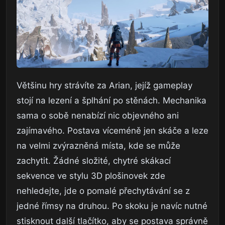
Většinu hry strávíte za Arian, jejíž gameplay
stojí na lezení a šplhání po stěnách. Mechanika
sama o sobě nenabízí nic objevného ani
zajímavého. Postava víceméně jen skáče a leze
na velmi zvýrazněná místa, kde se může
zachytit. Žádné složité, chytré skákací
sekvence ve stylu 3D plošinovek zde
nehledejte, jde o pomalé přechytávání se z
jedné římsy na druhou. Po skoku je navíc nutné
stisknout další tlačítko, aby se postava správně