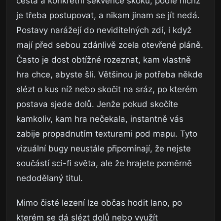
cesta a konkrétní sekvence skoků, podle nichž
je třeba postupovat, a nikam jinam se jít nedá.
Postavy narážejí do neviditelných zdí, i když
mají před sebou zdánlivě zcela otevřené pláně.
Často je dost obtížné rozeznat, kam vlastně
hra chce, abyste šli. Většinou je potřeba někde
slézt o kus níž nebo skočit na sráz, po kterém
postava sjede dolů. Jenže pokud skočíte
kamkoliv, kam hra nečekala, instantně vás
zabije propadnutím texturami pod mapu. Tyto
vizuální bugy neustále připomínají, že nejste
součástí sci-fi světa, ale že hrajete poměrně
nedodělaný titul.
Mimo čisté lezení lze občas hodit lano, po
kterém se dá slézt dolů nebo využít