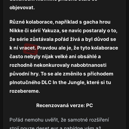
objevovat.
Různé kolaborace, například s gacha hrou
Nikke či sérií Yakuza, se navíc postaraly o to,
že série zůstávala pořád živá a byl důvod se
k ní vracet. Pravdou ale je, že tyto kolaborace
často nebyly nijak velké ani obsáhlé a
rozhodně nekonkurovaly nabobtnanosti
původní hry. To se ale změnilo s příchodem
plnotučného DLC In the Jungle, které si tu
rozebereme.
Recenzovaná verze: PC
Pořád nemohu uvěřit, že samotné rozšíření
stojí pouze deset eur a nabídne vám až