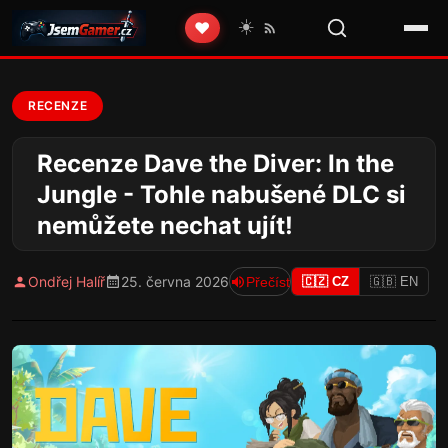
☀️
❤️
RECENZE
Recenze Dave the Diver: In the
Jungle - Tohle nabušené DLC si
nemůžete nechat ujít!
Ondřej Halíř
25. června 2026
Přečíst
🇨🇿 CZ
🇬🇧 EN