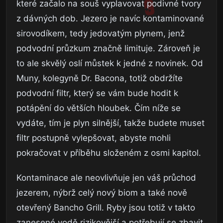
které začalo na souš vyplavovat podivné tvory
z dávných dob. Jezero je navíc kontaminované
sirovodíkem, tedy jedovatým plynem, jenž
podvodní průzkum značně limituje. Zároveň je
to ale skvělý oslí můstek k jedné z novinek. Od
Muny, kolegyně Dr. Bacona, totiž obdržíte
podvodní filtr, který se vám bude hodit k
potápění do větších hloubek. Čím níže se
vydáte, tím je plyn silnější, takže budete muset
filtr postupně vylepšovat, abyste mohli
pokračovat v příběhu složeném z osmi kapitol.
Kontaminace ale neovlivňuje jen váš průchod
jezerem, nýbrž celý nový biom a také nově
otevřený Bancho Grill. Ryby jsou totiž v takto
zanesené vodě rizikovější a potřebují se zbavit