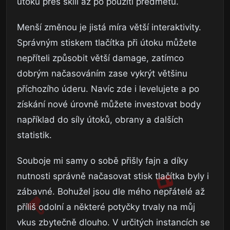
útoku přes skill až po použití předmětu.
Menší změnou je jistá míra větší interaktivity.
Správným stiskem tlačítka při útoku můžete
nepříteli způsobit větší damage, zatímco
dobrým načasováním zase vykrýt většinu
příchozího úderu. Navíc zde i levelujete a po
získání nové úrovně můžete investovat body
například do síly útoků, obrany a dalších
statistik.
Souboje mi samy o sobě přišly fajn a díky
nutnosti správně načasovat stisk tlačítka byly i
zábavné. Bohužel jsou dle mého nepřátelé až
příliš odolní a některé potyčky trvaly na můj
vkus zbytečně dlouho. V určitých instancích se