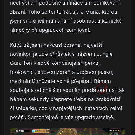
nechybí ani podobné animace u modifikování
zbraní. Toho se tentokrát ujala Muna, kterou
jsem si pro její maniakální osobnost a komické
filmečky při upgradech zamiloval.
Když už jsem nakousl zbraně, největší
novinkou je zde přírůstek s názvem Jungle
Gun. Ten v sobě kombinuje sniperku,
brokovnici, síťovou zbraň a útočnou pušku,
mezi nimiž můžete volně přepínat. Během
souboje s odolnějším vodním predátorem si tak
během sekundy přepnete třeba na brokovnici
či sniperku, což v napjatějších instancích velmi
potěší. Samozřejmě je vše upgradovatelné.