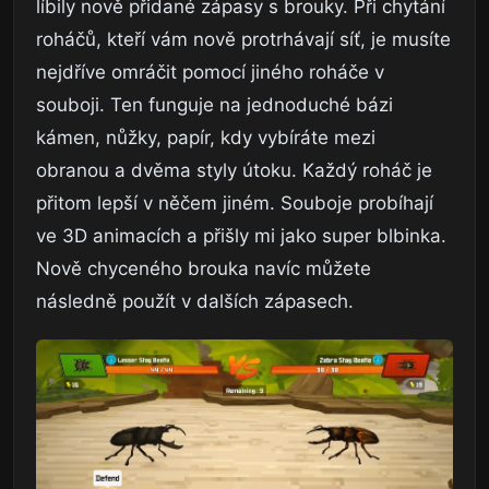
líbily nově přidané zápasy s brouky. Při chytání
roháčů, kteří vám nově protrhávají síť, je musíte
nejdříve omráčit pomocí jiného roháče v
souboji. Ten funguje na jednoduché bázi
kámen, nůžky, papír, kdy vybíráte mezi
obranou a dvěma styly útoku. Každý roháč je
přitom lepší v něčem jiném. Souboje probíhají
ve 3D animacích a přišly mi jako super blbinka.
Nově chyceného brouka navíc můžete
následně použít v dalších zápasech.