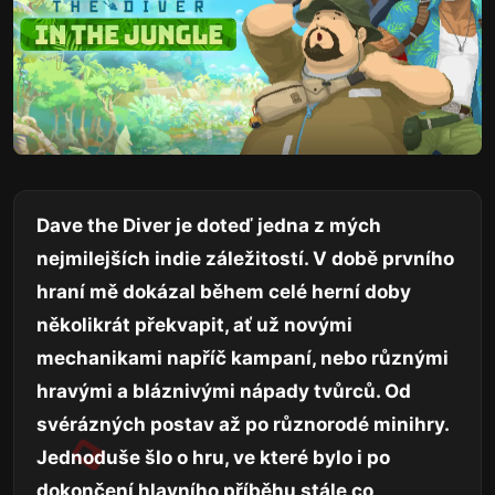
Dave the Diver je doteď jedna z mých
nejmilejších indie záležitostí. V době prvního
hraní mě dokázal během celé herní doby
několikrát překvapit, ať už novými
mechanikami napříč kampaní, nebo různými
hravými a bláznivými nápady tvůrců. Od
svérázných postav až po různorodé minihry.
Jednoduše šlo o hru, ve které bylo i po
dokončení hlavního příběhu stále co