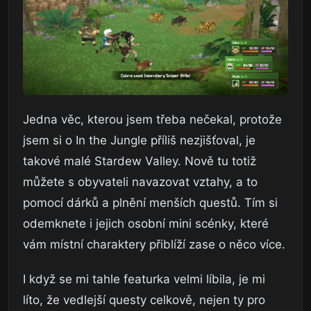
Jedna věc, kterou jsem třeba nečekal, protože
jsem si o In the Jungle příliš nezjišťoval, je
takové malé Stardew Valley. Nově tu totiž
můžete s obyvateli navazovat vztahy, a to
pomocí dárků a plnění menších questů. Tím si
odemknete i jejich osobní mini scénky, které
vám místní charaktery přiblíží zase o něco více.
I když se mi tahle featurka velmi líbila, je mi
líto, že vedlejší questy celkově, nejen ty pro