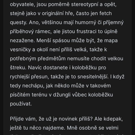
obyvatele, jsou poměrně stereotypní a opět,
stejně jako v originální hře, často jen fetch
questy. Ano, většinou mají humorný či příjemný
příběhový rámec, ale jistou frustraci to úplně
nezažene. Menší spásou může být, že mapa
vesničky a okolí není příliš velká, takže k
potřebným předmětům nemusíte chodit velkou
štreku. Navíc dostanete i koloběžku pro
rychlejší přesun, takže je to snesitelnější. I když
tedy nechápu, jak někdo může v takovém
písčitém terénu v džungli vůbec koloběžku
používat.
Přijde vám, že už je novinek příliš? Ale kdepak,
ještě tu něco najdeme. Mně osobně se velmi