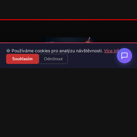
🍪 Používáme cookies pro analýzu návštěvnosti.
Více info
Souhlasím
Odmítnout
Váš průvodce světem videoher. Novinky, recenze a česko-
slovenské překlady her.
Naši partneři
Kategorie
Novinky
Recenze