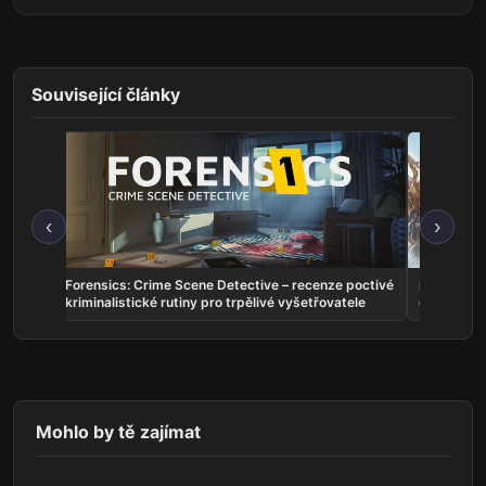
Související články
‹
›
ho
Forensics: Crime Scene Detective – recenze poctivé
Echoes of
kriminalistické rutiny pro trpělivé vyšetřovatele
dobrodruž
Mohlo by tě zajímat