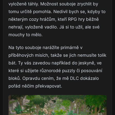
vyloženě táhly. Možnost souboje zrychlit by
tomu určitě pomohla. Nedivil bych se, kdyby to
některým cozy hráčům, kteří RPG hry běžně
nehrají, vyloženě vadilo. Já si to užil, ale své
mouchy to mělo.
Na tyto souboje narážíte primárně v
příběhových misích, takže se jich nemusíte tolik
bát. Ty vás zavedou například do jeskyně, ve
které si užijete různorodé puzzly či posouvání
bloků. Opravdu cením, že mě DLC dokázalo
pořád něčím překvapovat.