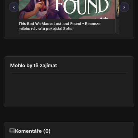
‹
›
d
This Bed We Made: Lost and Found – Recenze
Docked: Co
milého návratu pokojské Sofie
které bojuj
Mohlo by tě zajímat
Komentáře (
0
)