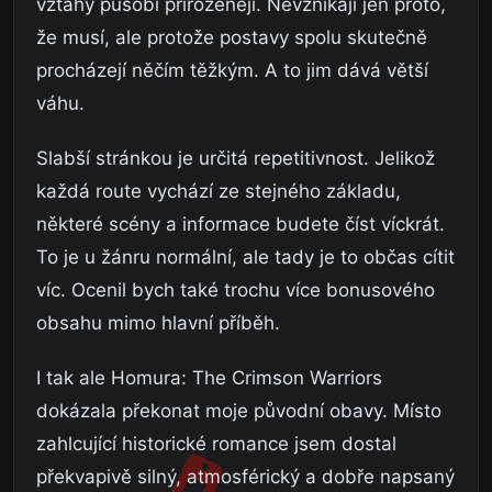
vztahy působí přirozeněji. Nevznikají jen proto,
že musí, ale protože postavy spolu skutečně
procházejí něčím těžkým. A to jim dává větší
váhu.
Slabší stránkou je určitá repetitivnost. Jelikož
každá route vychází ze stejného základu,
některé scény a informace budete číst víckrát.
To je u žánru normální, ale tady je to občas cítit
víc. Ocenil bych také trochu více bonusového
obsahu mimo hlavní příběh.
I tak ale Homura: The Crimson Warriors
dokázala překonat moje původní obavy. Místo
zahlcující historické romance jsem dostal
překvapivě silný, atmosférický a dobře napsaný