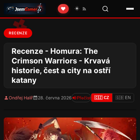
☀️
❤️
RECENZE
Recenze - Homura: The
Crimson Warriors - Krvavá
historie, čest a city na ostří
katany
Ondřej Halíř
28. června 2026
Přečíst
🇨🇿 CZ
🇬🇧 EN