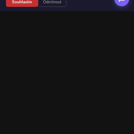
Souhlasím
Odmítnout
Váš průvodce světem videoher. Novinky, recenze a česko-
slovenské překlady her.
Naši partneři
Kategorie
Novinky
Recenze
Překlady her
Sledujte nás
Web