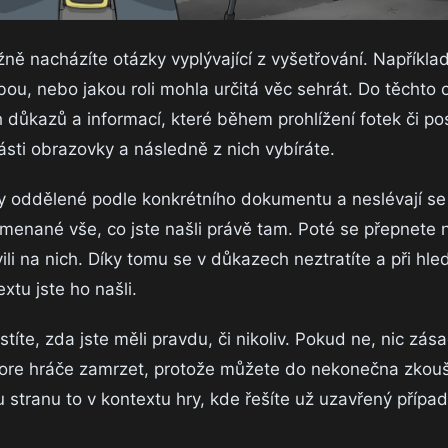
ě nacházíte otázky vyplývající z vyšetřování. Například
ou, nebo jakou roli mohla určitá věc sehrát. Do těchto 
ůkazů a informací, které během prohlížení fotek či po
ásti obrazovky a následně z nich vybíráte.
ždy oddělené podle konkrétního dokumentu a neslévají s
menané vše, co jste našli právě tam. Poté se přepnete n
vili na nich. Díky tomu se v důkazech neztratíte a při hle
xtu jste ho našli.
títe, zda jste měli pravdu, či nikoliv. Pokud ne, nic zás
core hráče zamrzet, protože můžete do nekonečna zkou
tranu to v kontextu hry, kde řešíte už uzavřený přípa