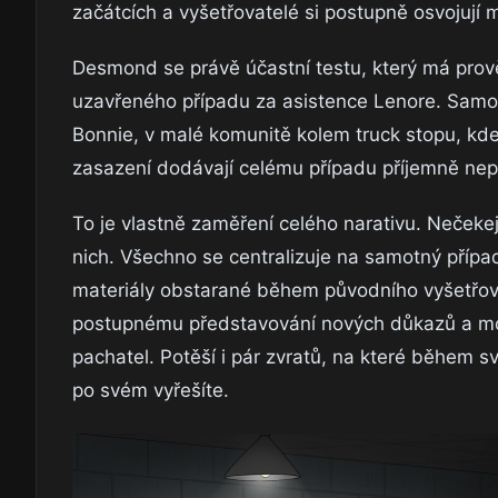
začátcích a vyšetřovatelé si postupně osvojují 
Desmond se právě účastní testu, který má prověři
uzavřeného případu za asistence Lenore. Samot
Bonnie, v malé komunitě kolem truck stopu, kde
zasazení dodávají celému případu příjemně nep
To je vlastně zaměření celého narativu. Nečekej
nich. Všechno se centralizuje na samotný případ
materiály obstarané během původního vyšetřová
postupnému představování nových důkazů a motiv
pachatel. Potěší i pár zvratů, na které během s
po svém vyřešíte.