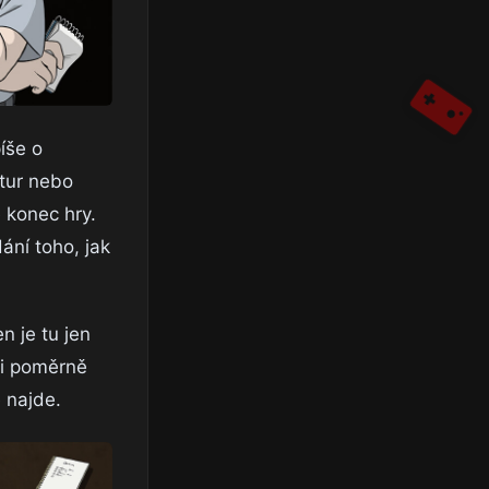
íše o
ntur nebo
 konec hry.
ání toho, jak
 je tu jen
li poměrně
 najde.