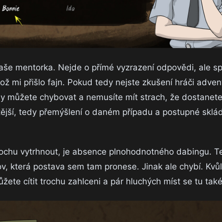
vaše mentorka. Nejde o přímé vyzrazení odpovědi, ale sp
ož mi přišlo fajn. Pokud tedy nejste zkušení hráči adve
dy můžete chybovat a nemusíte mít strach, že dostanete
tější, tedy přemýšlení o daném případu a postupné sklád
ochu vytrhnout, je absence plnohodnotného dabingu. Ten
ov, která postava sem tam pronese. Jinak ale chybí. Kvů
te cítit trochu zahlceni a pár hluchých míst se tu také