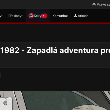
🎮 Právě se vydal překlad pro RuneSc
y
Překlady
Kejty
Komunita
🕹️ Arkáda
▾
▾
▾
AI
 1982 - Zapadlá adventura pr
This Bed We Made: Lost
and Found – Recenze
milého návratu pokojské
Sofie