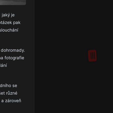
 jaký je
otázek pak
slouchání
e dohromady.
a fotografie
dání
adního se
šet různé
d a zároveň