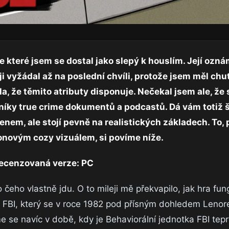
e které jsem se dostal jako slepý k houslím. Její ozn
i vyžádal až na poslední chvíli, protože jsem měl chu
la, že těmito atributy disponuje. Nečekal jsem ale, že 
vníky true crime dokumentů a podcastů. Dá vám totiž š
zenem, ale stojí pevně na realistických základech. To,
onovým cozy vizuálem, si povíme níže.
ecenzovaná verze: PC
čeho vlastně jdu. O to mileji mě překvapilo, jak hra fun
ty FBI, který se v roce 1982 pod přísným dohledem Leno
e se navíc v době, kdy je Behaviorální jednotka FBI tepr