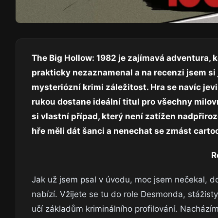
The Big Hollow: 1982 je zajímavá adventura, k
prakticky nezaznamenal a na recenzi jsem si j
mysteriózní krimi záležitost. Hra se navíc jevi
rukou dostane ideální titul pro všechny milo
si vlastní případ, který není zatížen nadpřiro
hře měli dát šanci a nenechat se zmást carto
R
Jak už jsem psal v úvodu, moc jsem nečekal, do 
nabízí. Vžijete se tu do role Desmonda, stážis
učí základům kriminálního profilování. Nacházím