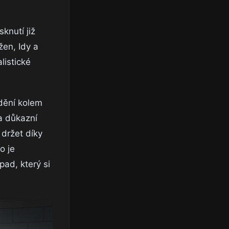
knutí již
en, Idy a
listické
 dění kolem
a důkazní
držet díky
o je
pad, který si