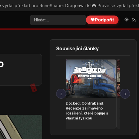
ape: Dragonwilds!
🎮 Právě se vydal překlad pro Drink Factory Simula
☀️
❤️
Podpořit
Související články
o
‹
›
Docked: Contraband:
The Mound: Omen of
Forensics: 
Recenze zajímavého
Cthulhu: Recenze
Detective – 
rozšíření, které bojuje s
slibného hororu
poctivé krim
vlastní fyzikou
utopeného ve stereotypu
rutiny pro tr
vyšetřovate