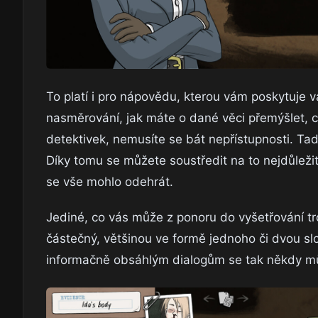
To platí i pro nápovědu, kterou vám poskytuje 
nasměrování, jak máte o dané věci přemýšlet, c
detektivek, nemusíte se bát nepřístupnosti. Ta
Díky tomu se můžete soustředit na to nejdůleži
se vše mohlo odehrát.
Jediné, co vás může z ponoru do vyšetřování tr
částečný, většinou ve formě jednoho či dvou sl
informačně obsáhlým dialogům se tak někdy může