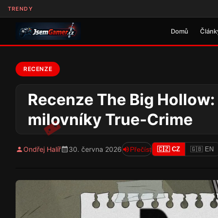
TRENDY
Domů
Článk
RECENZE
Recenze The Big Hollow:
milovníky True-Crime
Ondřej Halíř
30. června 2026
Přečíst
🇨🇿 CZ
🇬🇧 EN