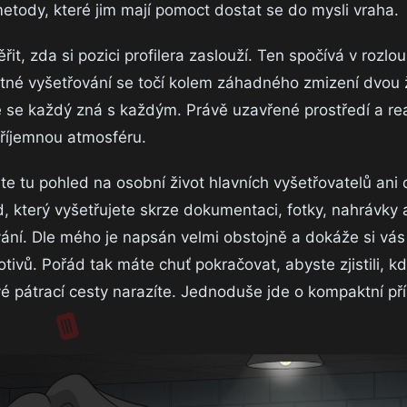
metody, které jim mají pomoct dostat se do mysli vraha.
t, zda si pozici profilera zaslouží. Ten spočívá v rozlous
né vyšetřování se točí kolem záhadného zmizení dvou ž
 se každý zná s každým. Právě uzavřené prostředí a rea
říjemnou atmosféru.
te tu pohled na osobní život hlavních vyšetřovatelů ani
, který vyšetřujete skrze dokumentaci, fotky, nahrávky 
ní. Dle mého je napsán velmi obstojně a dokáže si vás 
ů. Pořád tak máte chuť pokračovat, abyste zjistili, kd
vé pátrací cesty narazíte. Jednoduše jde o kompaktní pří