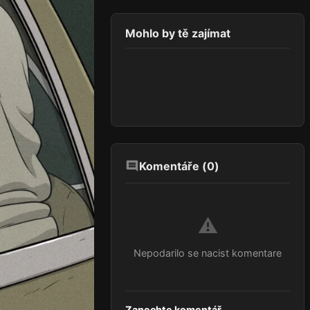
Mohlo by tě zajímat
Komentáře (
0
)
⚠️
Nepodarilo se nacist komentare
Zanechte komentář