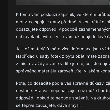
K tomu vám poslouží zápisník, ve kterém průběžn
motiv, co spojuje daný předmět s konkrétní osob
dosazujete odpovědi v podobě zaznamenaných d
nahrávek objevíte. Ty se vám ukládají do levé č
Jelikož materiálů máte více, informace jsou v
Například u sady fotek z bytu oběti máte zazna
z místa vraždy a zase vidíte jen to, co jste obje
správného materiálu zároveň víte, v jakém konte
Poté, co dosadíte podle vás správné důkazy, zjis
nestane. Hra vás nepenalizuje, což může hard
odpovědi, dokud to nebude správně. Na druhou s
se teprve zaučujete, dává smysl.