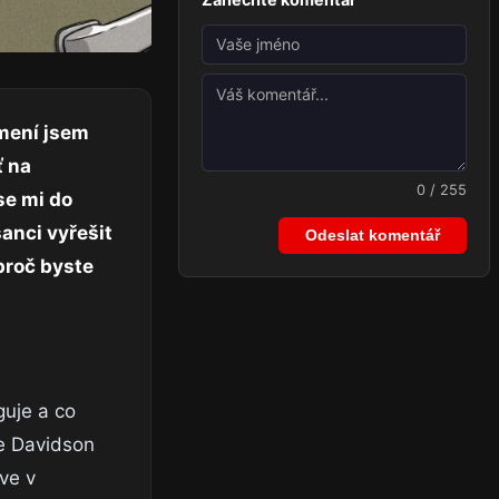
ámení jsem
ť na
0 / 255
se mi do
anci vyřešit
Odeslat komentář
 proč byste
guje a co
re Davidson
ve v