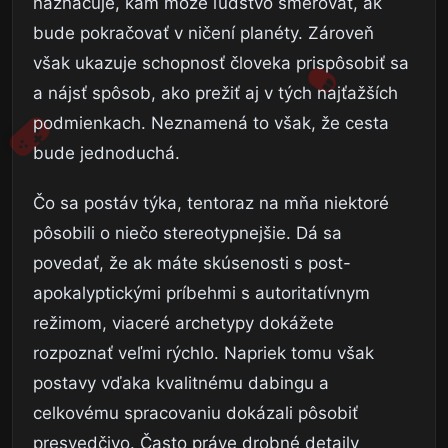
naznačuje, kam môže ľudstvo smerovať, ak
bude pokračovať v ničení planéty. Zároveň
však ukazuje schopnosť človeka prispôsobiť sa
a nájsť spôsob, ako prežiť aj v tých najťažších
podmienkach. Neznamená to však, že cesta
bude jednoduchá.
Čo sa postáv týka, tentoraz na mňa niektoré
pôsobili o niečo stereotypnejšie. Dá sa
povedať, že ak máte skúsenosti s post-
apokalyptickými príbehmi s autoritatívnym
režimom, viaceré archetypy dokážete
rozpoznať veľmi rýchlo. Napriek tomu však
postavy vďaka kvalitnému dabingu a
celkovému spracovaniu dokázali pôsobiť
presvedčivo. Často práve drobné detaily