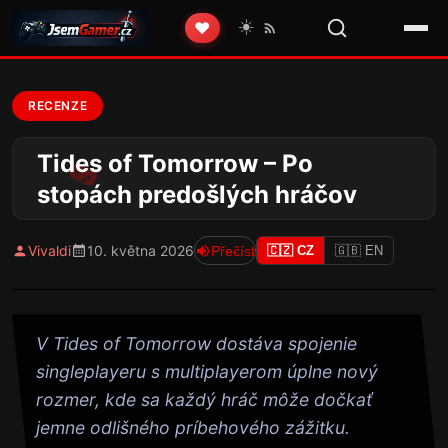
☀️
❤️
RECENZE
Tides of Tomorrow – Po
stopách predošlých hráčov
Vivaldi
10. května 2026
Přečíst
🇨🇿 CZ
🇬🇧 EN
V Tides of Tomorrow dostáva spojenie
singleplayeru s multiplayerom úplne nový
rozmer, kde sa každý hráč môže dočkať
jemne odlišného príbehového zážitku.