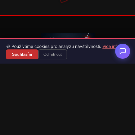
🍪 Používáme cookies pro analýzu návštěvnosti.
Více info
Souhlasím
Odmítnout
Váš průvodce světem videoher. Novinky, recenze a česko-
slovenské překlady her.
Naši partneři
Kategorie
Novinky
Recenze