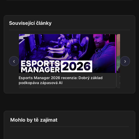
Související články
‹
›
 JRPG
Esports Manager 2026 recenzia: Dobrý základ
This Bed 
podkopáva zápasová AI
milého náv
Mohlo by tě zajímat