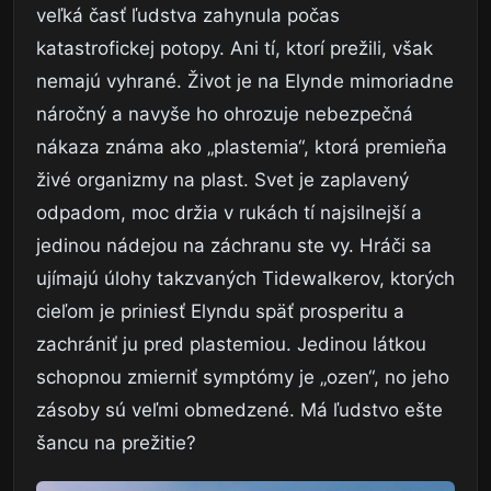
veľká časť ľudstva zahynula počas
katastrofickej potopy. Ani tí, ktorí prežili, však
nemajú vyhrané. Život je na Elynde mimoriadne
náročný a navyše ho ohrozuje nebezpečná
nákaza známa ako „plastemia“, ktorá premieňa
živé organizmy na plast. Svet je zaplavený
odpadom, moc držia v rukách tí najsilnejší a
jedinou nádejou na záchranu ste vy. Hráči sa
ujímajú úlohy takzvaných Tidewalkerov, ktorých
cieľom je priniesť Elyndu späť prosperitu a
zachrániť ju pred plastemiou. Jedinou látkou
schopnou zmierniť symptómy je „ozen“, no jeho
zásoby sú veľmi obmedzené. Má ľudstvo ešte
šancu na prežitie?