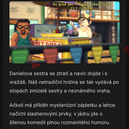
Danielova sestra se ztratí a navíc dojde i k
vraždě. Náš netradiční hrdina se tak vydává po
stopách zmizelé sestry a neznámého vraha.
Ačkoli má příběh mysteriózní zápletku a lehce
načichl slasherovými prvky, v jádru jde o
šílenou komedii plnou rozmanitého humoru.