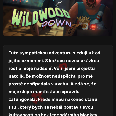
Tuto sympatickou adventuru sleduji už od
jejího oznámení. S každou novou ukázkou
rostlo moje nadšení. Věřil jsem projektu
natolik, že možnost neúspěchu pro mě
prostě nepřipadala v úvahu. A zdá se, že
moje slepá manifestace opravdu
zafungovala. Přede mnou nakonec stanul
titul, který bych se nebál postavit svou
kultovností po bok legendárního Monkey