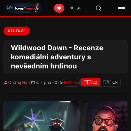
☀️
❤️
RECENZE
Wildwood Down - Recenze
komediální adventury s
nevšedním hrdinou
Ondřej Halíř
8. srpna 2025
Přečíst
🇨🇿 CZ
🇬🇧 EN