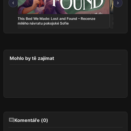
‹
›
d
This Bed We Made: Lost and Found – Recenze
Docked: Co
milého návratu pokojské Sofie
které bojuj
Mohlo by tě zajímat
Komentáře (
0
)