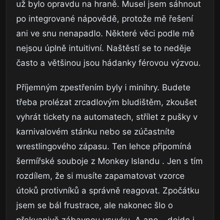
už bylo opravdu na hraně. Musel jsem sáhnout
po integrované nápovědě, protože mě řešení
ani ve snu nenapadlo. Některé věci podle mě
nejsou úplně intuitivní. Naštěstí se to neděje
často a většinou jsou hádanky férovou výzvou.
Příjemným zpestřením byly i minihry. Budete
třeba prolézat zrcadlovým bludištěm, zkoušet
vyhrát tickety na automatech, střílet z pušky v
karnivalovém stánku nebo se zúčastníte
wrestlingového zápasu. Ten lehce připomíná
šermířské souboje z Monkey Islandu . Jen s tím
rozdílem, že si musíte zapamatovat vzorce
útoků protivníků a správně reagovat. Zpočátku
jsem se bál frustrace, ale nakonec šlo o