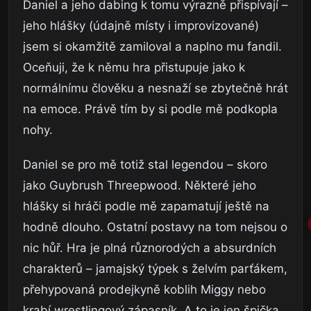
Daniel a jeho dabing k tomu výrazně přispívají –
jeho hlášky (údajně místy i improvizované)
jsem si okamžitě zamiloval a naplno mu fandil.
Oceňuji, že k němu hra přistupuje jako k
normálnímu člověku a nesnaží se zbytečně hrát
na emoce. Právě tím by si podle mě podkopla
nohy.
Daniel se pro mě totiž stal legendou – skoro
jako Guybrush Threepwood. Některé jeho
hlášky si hráči podle mě zapamatují ještě na
hodně dlouho. Ostatní postavy na tom nejsou o
nic hůř. Hra je plná různorodých a absurdních
charakterů – jamajský týpek s želvím parťákem,
přehypovaná prodejkyně koblih Miggy nebo
krabí wrestlingový zápasník. A to je jen špička