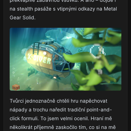
překvapivě zábavnou vsuvku. A ano – dojde i
na stealth pasáže s vtipnými odkazy na Metal
Gear Solid.
Tvůrci jednoznačně chtěli hru napěchovat
nápady a trochu naředit tradiční point-and-
click formuli. To jsem velmi ocenil. Hraní mě
několikrát příjemně zaskočilo tím, co si na mě