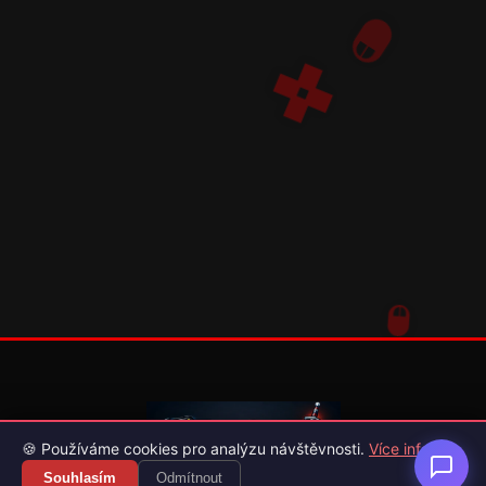
🍪 Používáme cookies pro analýzu návštěvnosti.
Více info
Souhlasím
Odmítnout