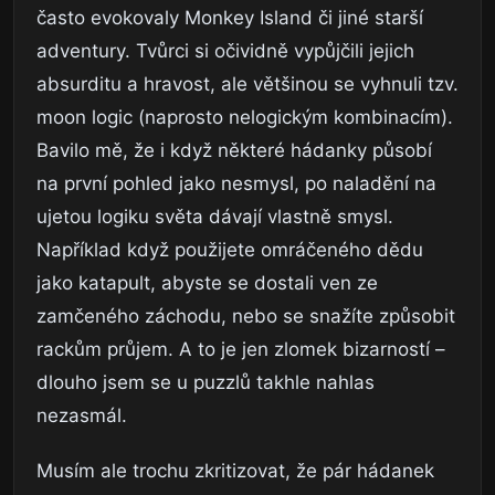
často evokovaly Monkey Island či jiné starší
adventury. Tvůrci si očividně vypůjčili jejich
absurditu a hravost, ale většinou se vyhnuli tzv.
moon logic (naprosto nelogickým kombinacím).
Bavilo mě, že i když některé hádanky působí
na první pohled jako nesmysl, po naladění na
ujetou logiku světa dávají vlastně smysl.
Například když použijete omráčeného dědu
jako katapult, abyste se dostali ven ze
zamčeného záchodu, nebo se snažíte způsobit
rackům průjem. A to je jen zlomek bizarností –
dlouho jsem se u puzzlů takhle nahlas
nezasmál.
Musím ale trochu zkritizovat, že pár hádanek