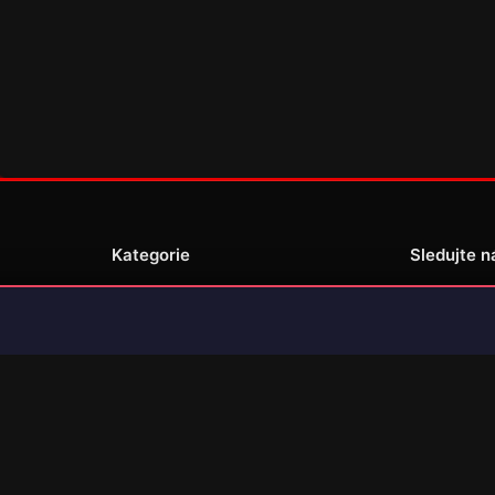
Kategorie
Sledujte n
Novinky
Recenze
enské
Překlady her