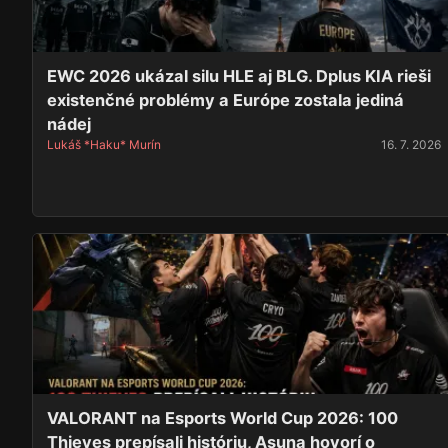
EWC 2026 ukázal silu HLE aj BLG. Dplus KIA rieši
existenčné problémy a Európe zostala jediná
nádej
Lukáš *Haku* Murín
16. 7. 2026
VALORANT na Esports World Cup 2026: 100
Thieves prepísali históriu, Asuna hovorí o