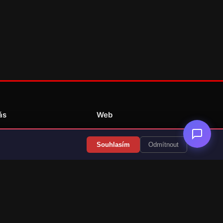
ás
Web
Redakce
Souhlasím
Odmítnout
Překlady her
Kontakt
💝 Podpořit provoz
RSS Články
RSS Překlady