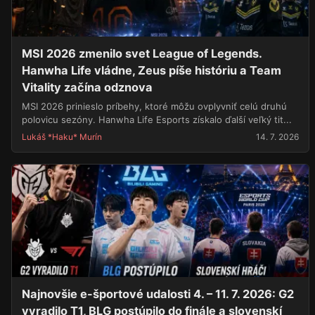
MSI 2026 zmenilo svet League of Legends.
Hanwha Life vládne, Zeus píše históriu a Team
Vitality začína odznova
MSI 2026 prinieslo príbehy, ktoré môžu ovplyvniť celú druhú
polovicu sezóny. Hanwha Life Esports získalo ďalší veľký tit...
Lukáš *Haku* Murín
14. 7. 2026
Najnovšie e-športové udalosti 4. – 11. 7. 2026: G2
vyradilo T1, BLG postúpilo do finále a slovenskí