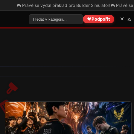
rávě se vydal překlad pro Builder Simulator!
🎮 Právě se vydal překla
☀️
❤️
Podpořit