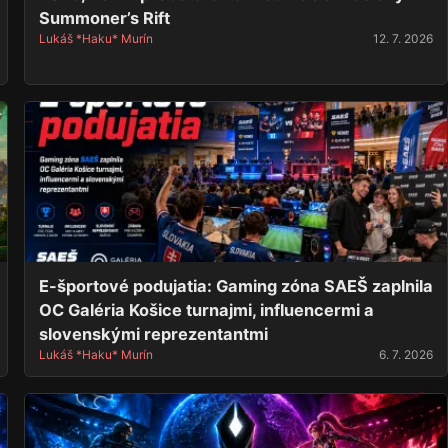
Summoner’s Rift
Lukáš *Haku* Murín
12. 7. 2026
E-športové podujatia: Gaming zóna SAEŠ zaplnila
OC Galéria Košice turnajmi, influencermi a
slovenskými reprezentantmi
Lukáš *Haku* Murín
6. 7. 2026