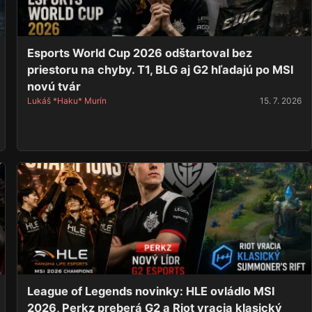
Esports World Cup 2026 odštartoval bez
priestoru na chyby. T1, BLG aj G2 hľadajú po MSI
novú tvár
Lukáš *Haku* Murín
15. 7. 2026
League of Legends novinky: HLE ovládlo MSI
2026, Perkz preberá G2 a Riot vracia klasický