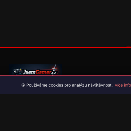
🍪 Používáme cookies pro analýzu návštěvnosti.
Více info
Váš průvodce světem videoher. Novinky, recenze a česko-slov
překlady her.
Naši partneři