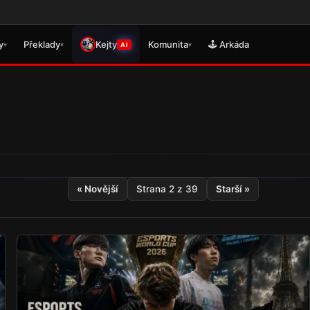
🎮 P
y
Překlady
Kejty
Komunita
🕹️ Arkáda
▾
▾
▾
AI
« Novější
Strana 2 z 39
Starší »